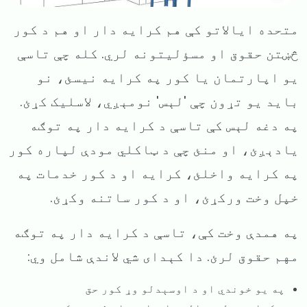
متحده ایالاتو کې هم کرایه دار او هم د کور
څښتن حقوق او مسؤلیتونه لري. کله چې تاسې
یو اپارتمان یا کور په کرایه نیسئ، نو
باید یو تړون چې 'لېس' نومېږي، لاسلیک کړئ.
په دغه لېس کې تاسې د کرایه دار په توګه
یادېږئ، او منئ چې د ټاکلي مودې لپاره کور
په کرایه واخلئ، کرایه او د کور خدمات په
خپل وخت ورکړئ، او د کور ساتنه وکړئ.
په همدې وخت کې، تاسې د کرایه دار په توګه
مهم حقوق لرئ. دا کېدای شي لاندې شامل وي:
په یو خوندي او د اوسېدلو وړ کور حق