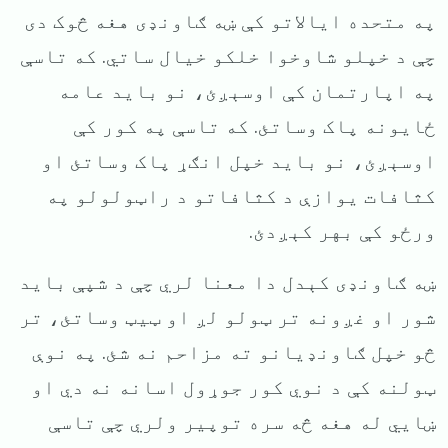
په متحده ایالاتو کې ښه ګاونډی هغه څوک دی
چې د خپلو شاوخوا خلکو خیال ساتي. که تاسې
په اپارتمان کې اوسېږئ، نو باید عامه
ځایونه پاک وساتئ. که تاسې په کور کې
اوسېږئ، نو باید خپل انګړ پاک وساتئ او
کثافات یوازې د کثافاتو د راټولولو په
ورځو کې بهر کېږدئ.
ښه ګاونډی کېدل دا معنا لري چې د شپې باید
شور او غږونه تر ټولو لږ او ټیټ وساتئ، تر
څو خپل ګاونډیانو ته مزاحم نه شئ. په نوې
ټولنه کې د نوي کور جوړول اسانه نه دي او
ښایي له هغه څه سره توپیر ولري چې تاسې