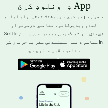
App ډاونلوډ کړئ
د خپل د زده کړې د پرمختګ تعقیبولو لپاره
لنډو ویډیوګانو، تعاملي درسونو او
نښونښانو ته لاسرسی ومومئ. سېټل اېن Settle
In ستاسو د بیا میشتیدنې سفر په جریان کې
ستاسو د لارې ملګری دی.
Image
Image
Image