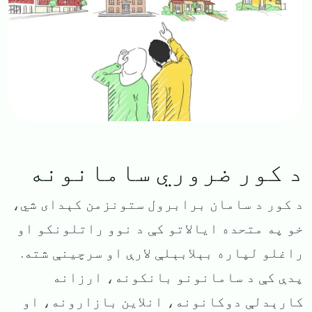
د کور ضروري سامانونه
د کور د سامان برابرول ستونزمن کېدای شي،
خو په متحده ایالاتو کې د نوو راتلونکو او
راغلو لپاره بېلابېلې لارې او سرچینې شته.
پدې کې د سامانونو بانکونه، ارزانه
کارېدلې دوکانونه، انلاین بازارونه، او