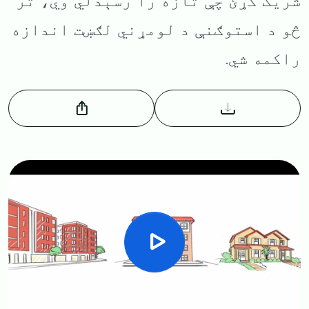
شریک کړئ چې تازه را رسېدلي وي، تر
څو د استوګنې د لومړني لګښت اندازه
راکمه شي.