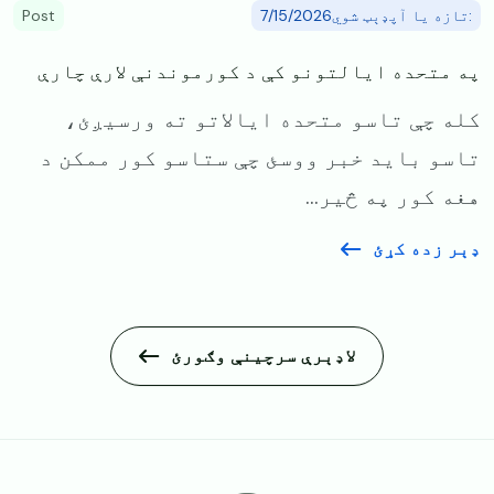
:تازه یا آپډېټ شوي7/15/2026
Post
په متحده ایالتونو کې د کورموندنې لارې چارې
کله چې تاسو متحده ایالاتو ته ورسیږئ،
تاسو باید خبر ووسئ چې ستاسو کور ممکن د
هغه کور په څیر...
ډېر زده کړئ
لاډېرې سرچینې وګورئ