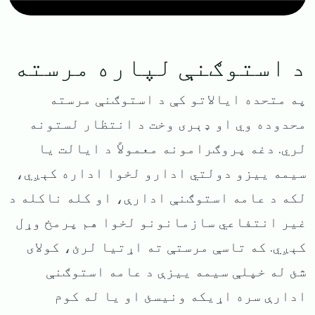
د استوګنې لپاره مرسته
په متحده ایالاتو کې د استوګنې مرسته
محدوده وي او ډېری وخت د انتظار لستونه
لري. دغه پروګرامونه معمولاً د ایالت یا
سیمه ییزو دولتي ادارو لخوا اداره کېږي،
لکه د عامه استوګنې ادارې، او کله ناکله د
غیر انتفاعي سازمانونو لخوا هم پرمخ وړل
کېږي. که تاسې مرستې ته اړتیا لرئ، کولای
شئ له خپلې سیمه ییزې د عامه استوګنې
ادارې سره اړیکه ونیسئ او یا له کوم