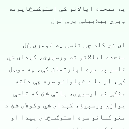
په متحده ایالاتو کې استوګنځایونه
ډېري بېلابېلې بڼې لرل
ای شي کله چې تاسې په لومړي ځل
متحده ایالاتو ته ورسېږئ، کېدای شي
تاسو په یوه اپارتمان کې، په هوټل
کې، او یا د خپلوانو سره چې دلته
مخکې نه اوسیږي، پاتې شئ که تاسې
یوازې ورسېږئ، کېدای شي وکولای شئ د
هغو کسانو سره استوګنځای پیدا او