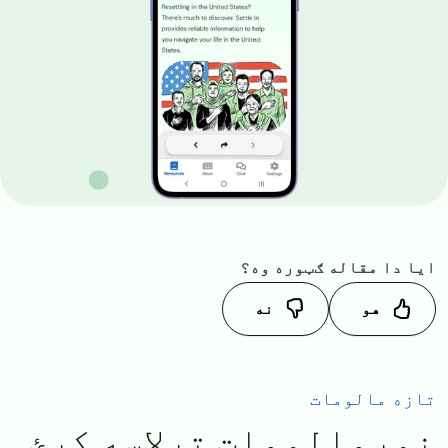
ایا دا مقاله ګټوره وه؟
هو
نه
تازه مالومات
نورمالومات ترلاسه کړئ