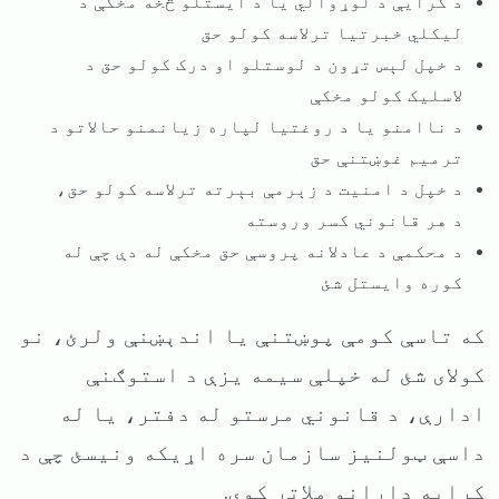
د کرایې د لوړوالي یا د ایستلو څخه مخکې د
لیکلي خبرتیا ترلاسه کولو حق
د خپل لېس تړون د لوستلو او درک کولو حق د
لاسلیک کولو مخکې
د ناامنو یا د روغتیا لپاره زیانمنو حالاتو د
ترمیم غوښتنې حق
د خپل د امنیت د زېرمې بېرته ترلاسه کولو حق،
د هر قانوني کسر وروسته
د محکمې د عادلانه پروسې حق مخکې له دې چې له
کوره وایستل شئ
که تاسې کومې پوښتنې یا اندېښنې ولرئ، نو
کولای شئ له خپلې سیمه یزې د استوګنې
ادارې، د قانوني مرستو له دفتر، یا له
داسې ټولنیز سازمان سره اړیکه ونیسئ چې د
کرایه دارانو ملاتړ کوي.