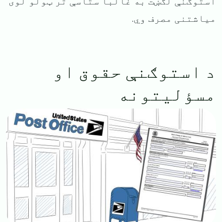
استوګنې لګښت به غالباً ستاسې تر ټولو لوی
میاشتنی مصرف وي.
د استوګنې حقوق او
مسؤلیتونه
Image