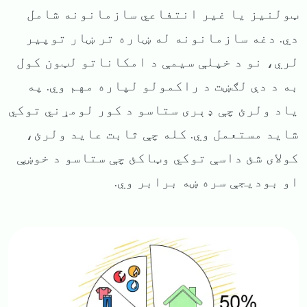
ټولنیز یا غیر انتفاعي سازمانونه شامل
دي. دغه سازمانونه له ښاره تر ښار توپیر
لري، نو د خپلې سیمې د امکاناتو لټون کول
به د دې لګښت د راکمولو لپاره مهم وي. په
یاد ولرئ چې ډېری ستاسو د کور لومړني توکي
شاید مستعمل وي. کله چې ثابت عاید ولرئ،
کولای شئ داسې توکي وټاکئ چې ستاسو د خوښې
او بودیجې سره ښه برابر وي.
Image