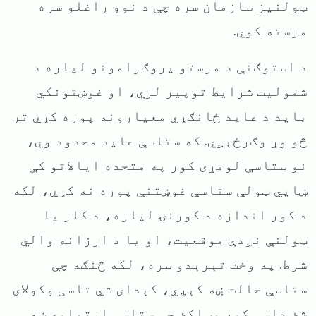
ټولنیز سازمان سره چې د نوو راغلو سره
مرسته کوي.
د استوګنې د مرستو پروګرامونو لپاره د
شمولیت شرایط توپیر لري، او غوښتونکي
باید د عاید ځانګړي معیارونه پوره کړي تر
څو وړ وګرځېږي. که ستاسې عاید محدود وي،
نو ستاسې لومړی کور په متحده ایالاتو کې
ښایي ټولې ستاسې غوښتنې پوره نه کړي، لکه
د کور اندازه د کورنۍ لپاره، د کار یا
ټولنې نږدې موقعیت، او یا د ارزانه والي
شرط. په وخت تېرېدو سره، لکه څنګه چې
ستاسې حالت ښه کېږي، کېدای شي تاسی وکولای
شئ داسې کور وټاکئ چې ستاسې اړتیاوې ښه