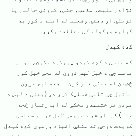
نژاد، ملیت، مذهب، جنس، کورنۍ حالت، یا
فزیکي او ذهني وضعیت له امله د کور په
کرایه ورکولو کې مخالفت وکړي.
کډه کېدل
که تاسې د کډه کېدو پرېکړه وکړئ، نو اړ
یاست چې د خپل لېس تړون له مخې خپل کور
څښتن له مخکې خبر کړئ. د هغه لېس تړون
ماتول چې تاسې لاسلیک کړی دی (یعنې د لېس د
مودې تر ختمېدو مخکې له اپارتمان څخه
وتل) کېدای شي د جریمې لامل شي او ستاسې د
کریدت درجې ته منفي اغېزه ورسوي. کډه کېدل