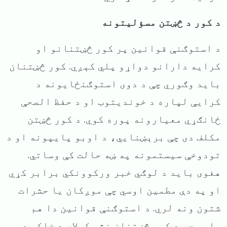
د کور د څښتن مسؤلیتونه
د استوګنې قوانین پر کور څښتنانو او
کرایه دارانو دواړو پلي کېږي. کور څښتنان
باید وګوري چې د دوی استوګنځایونه د
کرایې لپاره د خوندیتوب او د حفظ الصحې
ځانګړي معیارونه پوره کوي. د کور څښتن
مکلف دی چې برېښنایي، د اوبو پایپونه او د
تودوخې سیستمونه په ښه حالت کې وساتي.
هغوی باید د لوګي خبر ورکوونکي برابر کړي
او په دې مطمین اوسي چې موږکان یا حشرات
شتون ونه لري. د استوګنې قوانین دا هم
وایي چې د کور څښتنان نشي کولای د خلکو د