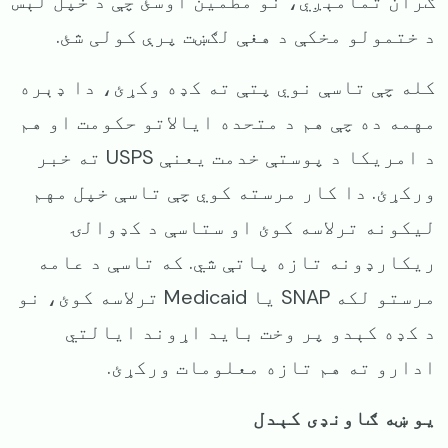
ګران تمامېږي، نو مطمین اوسئ چې د خپل لېس
د ختمولو مخکې د هغې لګښت پرې کولی شئ.
کله چې تاسې نوي پتې ته کډه وکړئ، دا ډېره
مهمه ده چې هم د متحده ایالاتو حکومت او هم
د امریکا د پوستې خدمت یعنې USPS ته خبر
ورکړئ. دا کار مرسته کوي چې تاسې خپل مهم
لیکونه ترلاسه کوئ او ستاسې د کډوالۍ
ریکارډونه تازه پاتې شي. که تاسې د عامه
مرستو لکه SNAP یا Medicaid ترلاسه کوئ، نو
د کډه کېدو پر وخت باید اړوند ایالتي
ادارو ته هم تازه معلومات ورکړئ.
یو ښه ګاونډی کېدل