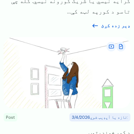
کرایه نیسي یا شریک کورونه نیسي. کله چې
تاسو د کورپه لټه کې...
ډېر زده کړئ
Image
:تازه یا آپډېټ شوي3/4/2026
Post
د کور خوندیتوب