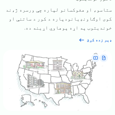
ستاسو، او هغوکسانو لپاره چې ورسره ژ،ند
کوی اوګاونډیانودپاره د کور د ساتنې او
خوندیتوب په اړه پوهاوي اړینه ده.
ډېر زده کړئ
Image