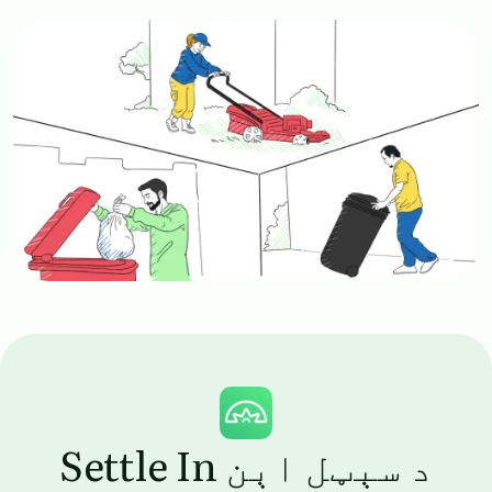
Image
Image
د سېټل اېن Settle In