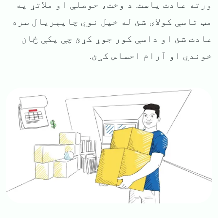
ورته عادت یاست. د وخت، حوصلې او ملاتړ په
مټ تاسې کولای شئ له خپل نوي چاپېریال سره
عادت شئ او داسې کور جوړ کړئ چې پکې ځان
خوندي او آرام احساس کړئ.
Image