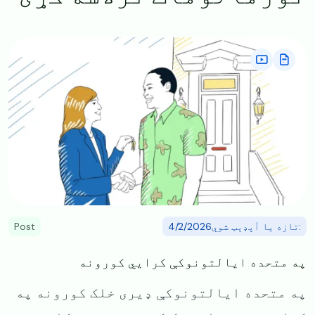
Image
:تازه یا آپډېټ شوي4/2/2026
Post
په متحده ایالتونوکې کرایي کورونه
په متحده ایالتونوکې ډیری خلک کورونه په