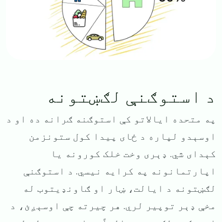
د استوګنې لګښتونه
په متحده ایالاتو کې استوګنه ګرانه ده او د
اوسېدو لپاره د ځای پیدا کول ستونزمن
کېدای شي. ډېری وخت خلک کورونه یا
اپارتمانونه په کرایه نیسي. د استوګنې
لګښتونه د ایالت، ښار او ګاونډیتوب له
مخې ډېر توپیر لري. هر چیرته چې اوسېږئ، د