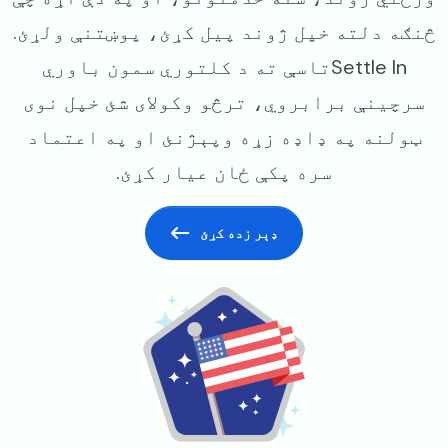
څنګه دلته خپل ژوند پیل کړئ، پوښتنې ولړئ.
Settle Inتاسې ته د کلتوري سمون باوري
سرچينې برابروي، ترڅو وکولای شئ خپل نوی
ټولنه په ډاډه زړه وپېژنئ او په اعتماد
سره پکې ځان عيار کړئ.
ډېر زده کړئ
Image