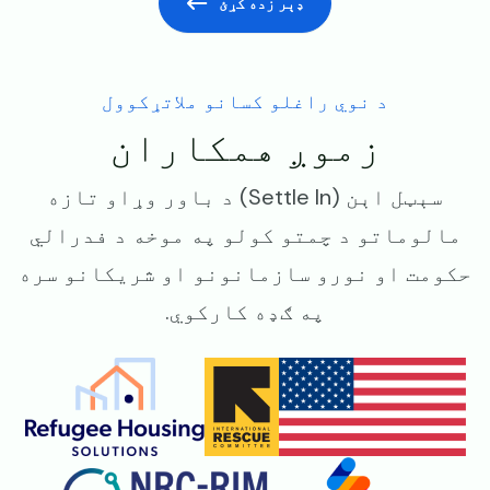
ډېر زده کړئ
د نوي راغلو کسانو ملاتړکوول
زموږ همکاران
سېټل اېن (Settle In) د باور وړاو تازه
مالوماتو د چمتو کولو په موخه د فدرالي
حکومت او نورو سازمانونو او شریکانو سره
په ګډه کارکوي.
Image
Image
Image
Image
Image