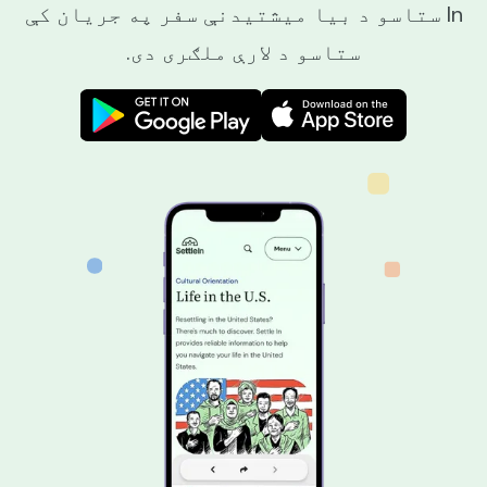
In ستاسو د بیا میشتیدنې سفر په جریان کې
ستاسو د لارې ملګری دی.
Image
Image
Image