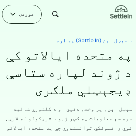
Skip to main conten
غورنۍ
د سېټل اېن (Settle In) په اړه
په متحده ایالاتو کې
د ژوند لپاره ستاسې
ډیجېټلي ملګری
سېټل اېن، پر وخت، دقیق او د کلتوري شالید
سره سم معلومات په ګڼو ژبو د شریکولو له لارې،
نوي راتلونکي توانمندوي چې په متحده ایالاتو