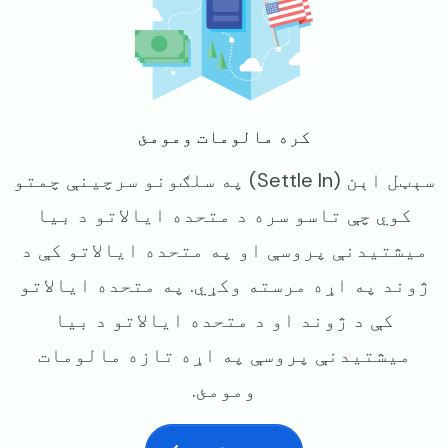
کره مالومات ومومئ
سېټل اېن (Settle In) په سلګونو سرچینې چمتو
کوي چې تاسو سره د متحده ایالاتو د بیا
میشتیدنې پروسې او په متحده ایالاتو کې د
ژوند په اړه مرسته وکړي. په متحده ایالاتو
کې د ژوند او د متحده ایالاتو د بیا
میشتیدنې پروسې په اړه تازه مالومات
ومومئ.