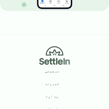
Footer
سرچینې
خبرونه
په اړه
اړیکه