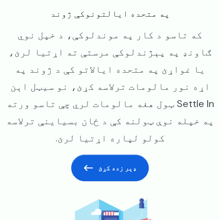
په متحده ایالتونوکې ژوند
که تاسو د کار په موندلوکې، د خپل نوي
ګاونډ په پېژندلوکې مرستې ته اړتیا لرئ،
یا غواړئ په متحده ایالاتو کې د ژوند په
اړه نور مالومات ترلاسه کړئ، نو سیټل اېن
Settle In ټول هغه مالومات لري چې تاسو ورته
په خپله نوې ټولنه کې د ځان بسیاینې ترلاسه
کولو لپاره اړتیا لرئ.
ډېر زده کړئ
Image