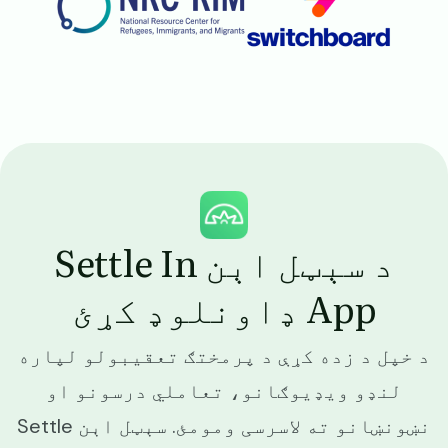
Image
د سېټل اېن Settle In
App ډاونلوډ کړئ
د خپل د زده کړې د پرمختګ تعقیبولو لپاره
لنډو ویډیوګانو، تعاملي درسونو او
نښونښانو ته لاسرسی ومومئ. سېټل اېن Settle