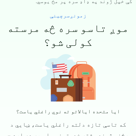
کې خپل ژوند په ډاډ سره پر مخ یوسي.
زمونږسرچینې
موږ تاسو سره څه مرسته
کولی شو؟
Image
ایا متحده ایالاتو ته نوي راغلي ياست؟
که تاسې تازه دلته راغلي ياست، ښايي د
ورځني ژوند، شته خدمتونو، او په دې اړه چې