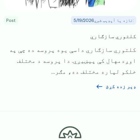
:تازه یا آپډېټ شوي5/19/2026
Post
کلتوري سازګاري
کلتوري سازګاري داسې یوه پروسه ده چې په
اوږدمهال کې پیښیږي. دا پروسه د مختلف
خلکو لپاره مختلف ده، مګر...
ډېر زده کړئ