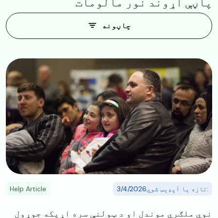
پاڼې اړوند نور مالومات
چاڼونه
Image
:تازه یا آپډېټ شوي3/4/2026
Help Article
نوي ملګري موندل او د ټولنې سره اړیکه جوړول