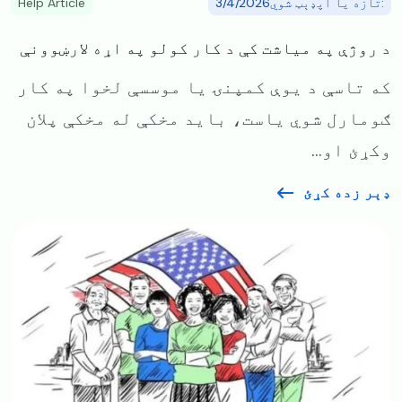
:تازه یا آپډېټ شوي3/4/2026
Help Article
د روژې په میاشت کې د کار کولو په اړه لارښوونې
که تاسې د یوې کمپنۍ یا موسسې لخوا په کار
ګومارل شوي یاست، باید مخکې له مخکې پلان
وکړئ او...
ډېر زده کړئ
Image