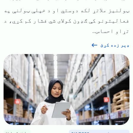
ټولنیز ملاتړ لکه دوستي او د خپلې ټولنې په
فعالیتونو کې ګډون کولای شي فشار کم کړي، د
تړاو احساس...
ډېر زده کړئ
Image