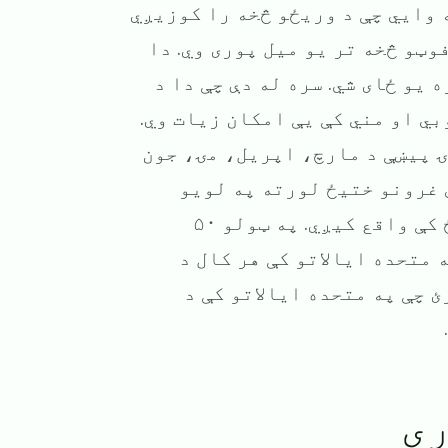
ه وایي چې د وریځو څخه را کوزیږي
وټو څخه تر یو میل پوری وي. دا
 یو ځای شي. سره له دې چې دا د
بي او مني کې یې امکان زیات وي.
بوکۍ پیښې د مارچ، اپریل، مۍ، جون
 غرونو ختیځ لورته په لویو
میدانو Great Plains، منځنی لویدیځ، او سویل ختیځ کې واقع کیږي. په ټولو ۵۰
 متحده ایالاتو کې هر کال د
 چې په متحده ایالاتو کې د
ری