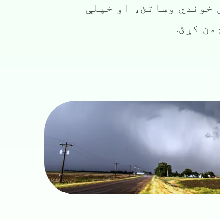
 خوندي وساتئ، او خپلې
من کړئ.