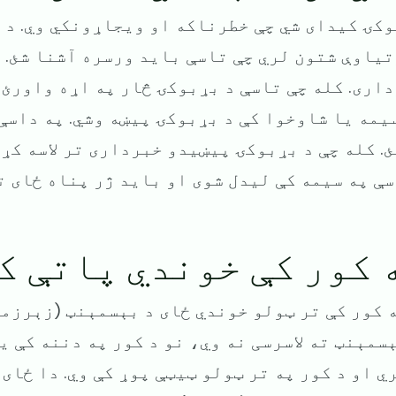
وکۍ کیدای شي چې خطرناکه او ویجاړونکي وي. د 
یاوې شتون لري چې تاسې باید ورسره آشنا شئ. 
اری. کله چې تاسې د بړبوکۍ څار په اړه واورئ،
یمه یا شاوخوا کې د بړبوکۍ پیښه وشي. په داسې
. کله چې د بړبوکۍ پیښیدو خبرداری تر لاسه کړئ
ې په سیمه کې لیدل شوی او باید ژر پناه ځای ت
ه کور کې خوندي پاتې ک
ه کور کې تر ټولو خوندي ځای د بېسمېنټ (زېرزمی
سمېنټ ته لاسرسی نه وي، نو د کور په دننه کې یو
ي او د کور په تر ټولو ټیټې پوړ کې وي. دا ځای