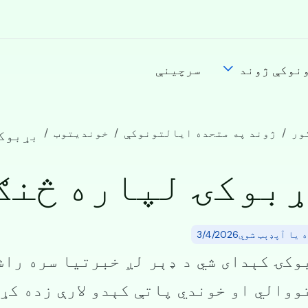
نوکې ژوند
سرچینې
ور
ژوند په متحده ایالتونوکې
خوندیتوب
بړبوکۍ
بوکۍ لپاره څنګ
یا آپډېټ شوي3/4/2026
وکۍ کېدای شي د ډېر لږ خبرتیا سره راش
ووالي او خوندي پاتې کېدو لارې زده کړئ