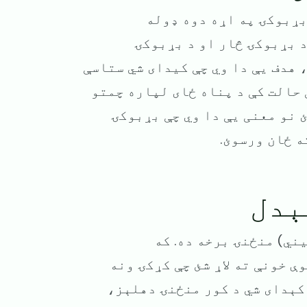
بړبوکۍ په اړه دوه ډوله
د بړبوکۍ څار او د بړبوکۍ
 هدف یې دا وي چې کیدای شي ستاسې
 حالت کې د پناه ځای لپاره چمتو
 نو معنی یې دا وي چې بړبوکۍ
ه ځان ورسوئ.
ېدل
ني) منځنۍ برخه ده. که
ې خونې ته لاړ شئ چې کړکۍ ونه
 کېدای شي د کور منځنۍ دهلېز،