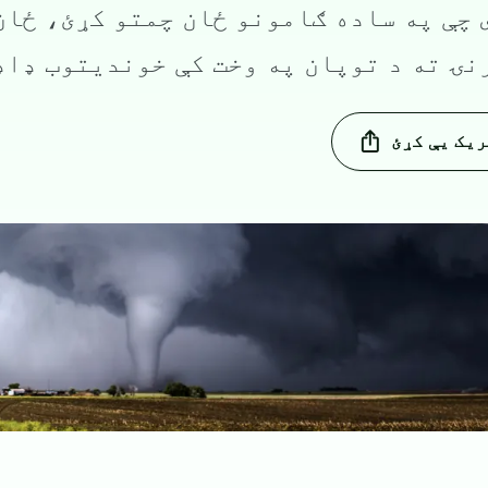
 چې په ساده ګامونو ځان چمتو کړئ، ځان
نۍ ته د توپان په وخت کې خونديتوب ډاډ
یک یې کړئ