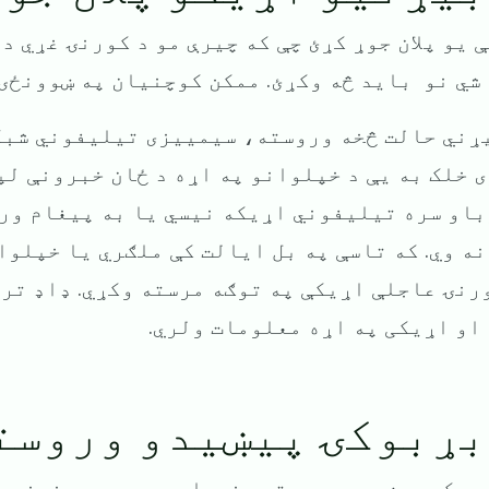
ې یو پلان جوړ کړئ چې که چیرې مو د کورنۍ غړي 
شي نو باید څه وکړئ. ممکن کوچنیان په ښوونځۍ 
یړني حالت څخه وروسته، سیمییزی تیلیفوني شبک
 خلک به یې د خپلوانو په اړه د ځان خبرونې لپ
او سره تیلیفوني اړیکه نیسي یا به پیغام ورل
ه وي. که تاسې په بل ایالت کې ملګري یا خپلوا
رنۍ عاجلې اړیکې په توګه مرسته وکړي. ډاډ تر ل
او اړیکی په اړه معلومات ولري.
 بړبوکۍ پیښیدو وروست
ړبوکۍ پیښیدو وروسته، خورا مهمه ده چی خوندي 