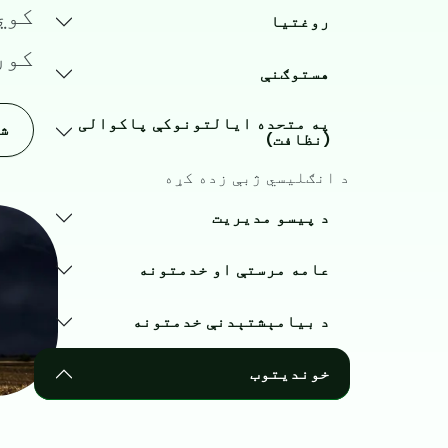
کوي
روغتیا
کور
هستوګنې
په متحده ایالتونوکې پاکوالی
شر
(نظافت)
د انګلیسي ژبې زده کړه
د پیسو مدیریت
Image
عامه مرستې او خدمتونه
د بیامېشتېدنې خدمتونه
خوندیتوب