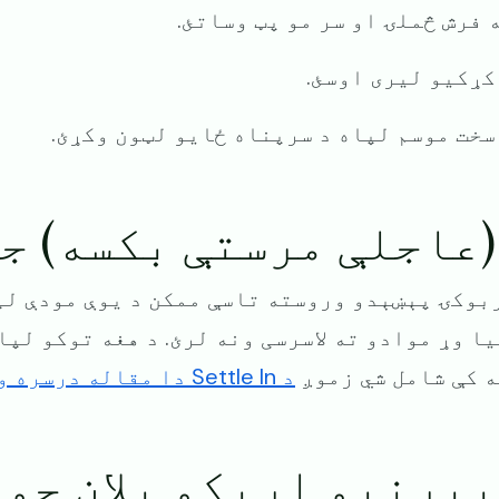
ه فرش څملۍ او سر مو پټ وساتئ.
 کړکیو لیری اوسئ.
 سخت موسم لپاه د سرپناه ځایو لټون وکړئ.
 (عاجلې مرستې بکسه) ج
ړبوکۍ پېښېدو وروسته تاسې ممکن د یوې مودې ل
ا وړ موادو ته لاسرسی ونه لرئ. د هغه توکو لپا
 کې شامل شي زموږ
د Settle In دا مقاله درسره ولولئ
 بیړنیو اړیکو پلان جو