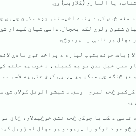
ناب، یا الماری (کلازېټ) وي.
په هغه ځای کې د پناه اخیستلو ډډه وکړئ چیرې 
ان شتون ولري لکه یخچال. داسې شیان کیدای شي 
 مهال پر تاسې را پریوځي.
 لا زیات خونديتوب لپاره د پراخه قوي مادې لاند
ر میز. خپل بدن مو په کمپله، د خوب په خلته کې
 هر څنګه چې ممکن وي پټ یې کړئ حتی په لاسو مو ه
 کړکیو څخه لیری اوسئ. د شیشو الوتل کولای شي 
ي.
ه تاسې د کټ یا چوکۍ څخه نشئ خوځیدلای، ځان مو
 څو مو د توکو را پریوتو پر مهال له ژوبل کید