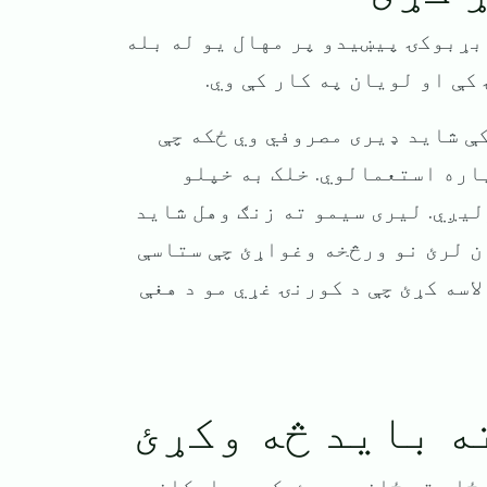
د بړبوکۍ پیښیدو پر مهال یو له بله
کې او لویان په کار کې وي.
ې شاید ډیری مصروفي وي ځکه چې
اره استعمالوي. خلک به خپلو
یږي. لیری سیمو ته زنګ وهل شاید
ن لرئ نو ورڅخه وغواړئ چې ستاسې
اسه کړئ چې د کورنۍ غړي مو د هغې
ه باید څه وکړئ
ځای ته ځان ورسوئ. که یې امکان وي