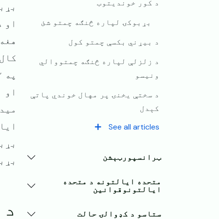
د کور خوندیتوب
​​بړ
بړبوکۍ لپاره څنګه چمتو شئ
او د
هغه 
د بیړني بکسې چمتو کول
کال 
د زلزلې لپاره څنګه چمتووالي
ونیسو
او ن
د سختې یخنۍ پر مهال خوندي پاتې
کېدل
ایال
See all articles
بړبو
ټرانسپورټېشن
بړبو
متحده ایالتونه د متحده
ایالتونوقوانین
​د
ستاسو د کډوالۍ حالت