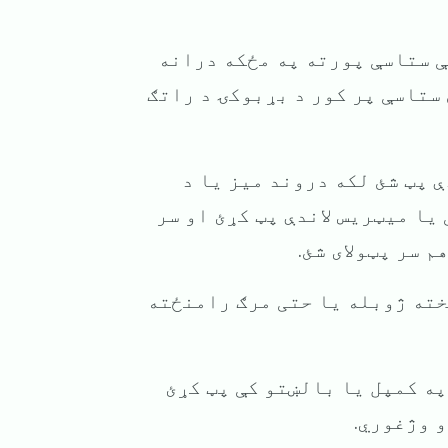
چې ستاسې پورته په مځکه درانه
ستاسې پر کور د بړبوکۍ د راتګ
ې پټ شئ لکه دروند میز یا د
 یا میټریس لاندې پټ کړئ او سر
م سر پټولای شئ.
سخته ژوبله یا حتی مرګ رامنځته
 په کمپل یا بالښتو کې پټ کړئ
و وژغوري.