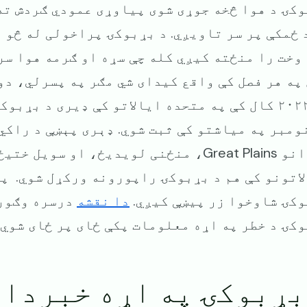
بوکۍ د هوا څخه جوړی شوی پیاوړی عمودي ګردش ت
 ځمکې پر سر تاویږي. د بړبوکۍ پراخولی له څو ف
وخت را منځته کیږي کله چې سړه او ګرمه هوا سره
په هر فصل کې واقع کیدای شي مګر په پسرلي، دو
په ۲۰۲۲ کال کې په متحده ایالاتو کې ډیری د بړ
ومبر په میاشتو کې ثبت شوي. ډېری پېښې د راکي
اتونو کې هم د بړبوکۍ راپورونه ورکړل شوي. په
کۍ شاوخوا زر پیښې کیږي.
دا نقشه
درسره وګورئ
کۍ د خطر په اړه معلومات پکې ځای پر ځای شوي.
 بړبوکۍ په اړه خبردا