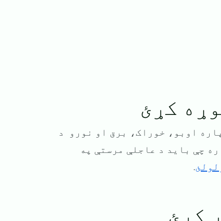
وړه کړئ
پاره اوبو، خوراک، برق او نورو د
ره چې باید د عاجلې مرستې په
.
ړ کړئ