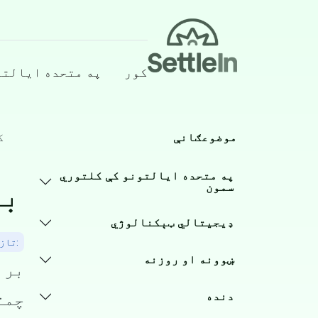
Banner
کور
په متحده ایالتو
Main navigation
Skip to main conten
موضوعګانې
ک
بړ
په متحده ایالتونو کې کلتوري
سمون
ډیجيتالي ټېکنالوژي
:تازه 
ښوونه او روزنه
برب
چمت
دنده