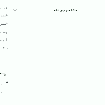
​بړب
ستاسو ټولنه
خبرت
خبرد
په س
اوسئ
ستاس
​پ
​پ
بې
لر