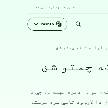
خبرونه
په اړه
اړیکه
Pashto
 لپاره څنګه چمتو شئ
ه چمتو شئ
ي، نو دا ډېره مهمه ده چې د
. دا لارښود تاسې سره مرسته