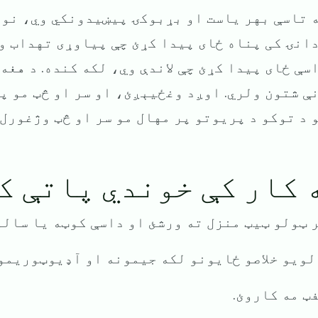
ه تاسې بهر یاست او بړبوکۍ پیښیدونکي وي، نو 
انۍ کی پناه ځای پیدا کړئ چې پیاوړی تهداب ول
سې ځای پیدا کړئ چې لاندې وي، لکه کنده. د هغه
ې شتون ولري. اوږد وغځیېږئ، او سر او څټ مو په
 د توکو د پریوتو پر مهال مو سر او څټ وژغورل 
ه کار کې خوندي پاتې ک
ر ټولو ټیټ منزل ته ورشئ او داسې کوټه یا سالو
 لویو خلاصو ځایونو لکه جیمونه او آډیوټوریمو
فټ مه کاروئ.