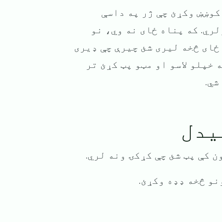
کوښښ وکړئ چې ژر په داسې
ري. که پناه ځای نه وي، نو
 ځای څخه لیری شئ چیرې چې ډیری
 خپلو لاسو او مټو پټ کړئ تر
شي.
یدل
ن کې پټ شئ چې کړکۍ ونه لري.
نو څخه ډډه وکړئ.