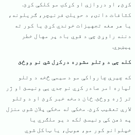
کړئ، او دروازې او کړکۍ مو کلکې کړئ.
کثافات دانۍ، د حویلۍ فرنیچر، ګریلونه،
یا هر هغه تجهیزات خوندي کړئ یا کور ته
دننه راوړئ چې د قوي باد پر مهال خطر
پېښوي.
کله چې د وتلو مشوره درکړل شي نو ووځئ
که چیرې چارواکې مو د سیمې څخه د وتلو
لپاره امر صادر کړي نو جدي یې ونیسئ او ژر
تر ژره ووځئ. ځان دمخه خبر کړئ او د وتلو
لارې تعقیب کړئ. مخکې له مخکې پلان شوی منزل
په ‌ذهن کې ونیسئ لکه د یو ملګري یا
خپلوانو کور مو، هوټل، یا ټاکل شوي