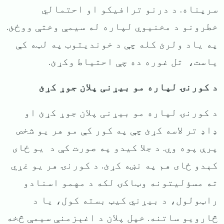
سرپناه. د درنو ترافیکو او احتمالي
خطرونو د مخنیوي لپاره له سیمې وختې ووځئ.
په یاد ولرئ کله چې د خونديتوب په لټه کې
یاست، تل غوره ده چې احتیاط وکړئ.
د کورنۍ لپاره مو بیړنی پلان جوړ کړئ
د کورنۍ لپاره مو بیړنی پلان جوړ کړئ او
ډاډ تر لاسه کړئ چې په کور کې مو هر یو شخص
پرې پوه وي. د جلا کیدو په صورت کې د یو ځای
کېدو ځای هم په نښه کړئ. د کورنۍ هر یو غړي
ته مسؤلیتونه وټاکۍ لکه د مهمو اسنادو
راټولول، د بیړني کیټ بسته کول، یا د
څارویو ساتنه. خپل پلان د اغېزمنې سیمې څخه