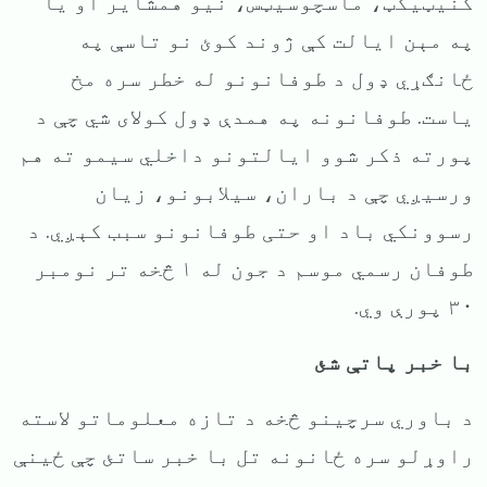
کنیټیکټ، ماسچوسیټس، نیو همشایر او یا
په مېن ایالت کې ژوند کوئ نو تاسې په
ځانګړي ډول د طوفانونو له خطر سره مخ
یاست. طوفانونه په همدې ډول کولای شي چې د
پورته ذکر شوو ایالتونو داخلي سیمو ته هم
ورسیږي چې د باران، سیلابونو،
زیان
رسوونکي باد او حتی طوفانونو سبب کېږي. د
طوفان رسمي موسم د جون له ۱ څخه تر نومبر
۳۰ پورې وي.
با
خبر پاتې شئ
د باوري سرچینو څخه د تازه معلوماتو لاسته
راوړلو سره ځانونه تل با خبر ساتئ چې ځینې