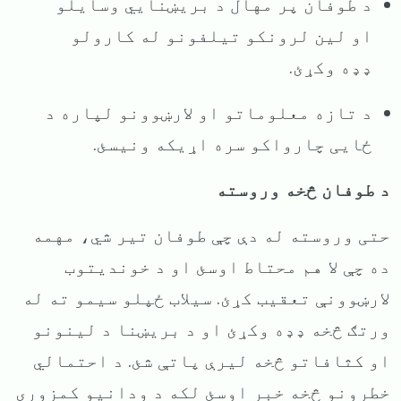
د طوفان پر مهال د بریښنایي وسایلو
او لین لرونکو تیلفونو له کارولو
ډډه وکړئ.
د تازه معلوماتو او لارښوونو لپاره د
ځایی چارواکو سره اړیکه ونیسئ.
د طوفان څخه وروسته
حتی وروسته له دې چې طوفان تیر شي، مهمه
ده چې لا هم محتاط اوسئ او د خوندیتوب
لارښوونې تعقیب کړئ. سیلاب ځپلو سیمو ته له
ورتګ څخه ډډه وکړئ او د بریښنا د لینونو
او کثافاتو څخه لیرې پاتې شئ. د احتمالي
خطرونو څخه خبر اوسئ لکه د ودانیو کمزوری