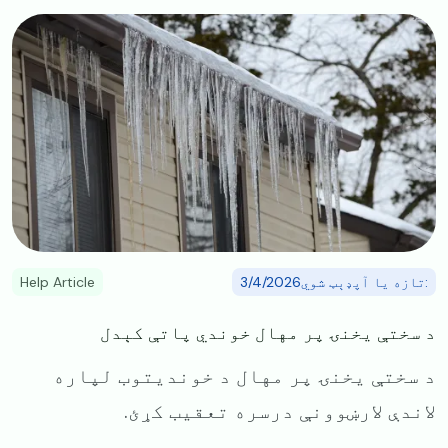
Image
:تازه یا آپډېټ شوي3/4/2026
Help Article
د سختې یخنۍ پر مهال خوندي پاتې کېدل
د سختې یخنۍ پر مهال د خوندیتوب لپاره
لاندې لارښوونې درسره تعقیب کړئ.