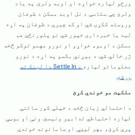
ورځو لپاره خواړه او اوبه ولرئ. په یاد
ولرئ چې ستاسې د نل اوبه ممکن د طوفان
وروسته ککړی شي او که چیرې د طوفان په اړه
لید یا خبرداری خپور شي نو پلورنځي هم
ممکن د اوبو، خواړو او نورو مهمو توکو څخه
ژر خالي شي. د بیړني بکسو په اړه د نورو
معلوماتو لپاره
د Settle In دا لینک ته
ورشئ
.
ملکیت مو خوندي کړئ
د احتمالي زیان څخه د خپلې کور ساتنې
لپاره احتیاطي تدابیر ونیسئ. ونې او بوټې
پرې کړئ، بهر لوښې او سامانونه خوندي