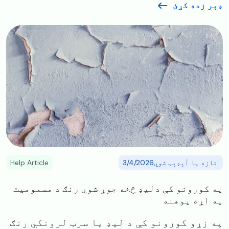
ډېر زده کړئ
Image
:تازه یا آپډېټ شوي3/4/2026
Help Article
په کورونو کې دلیډ څخه جوړ شوي رنګ د مسمومیت
په اړه پوهنه
په زړو کورونو کې د لیډ یا سرب لرونکي رنګ