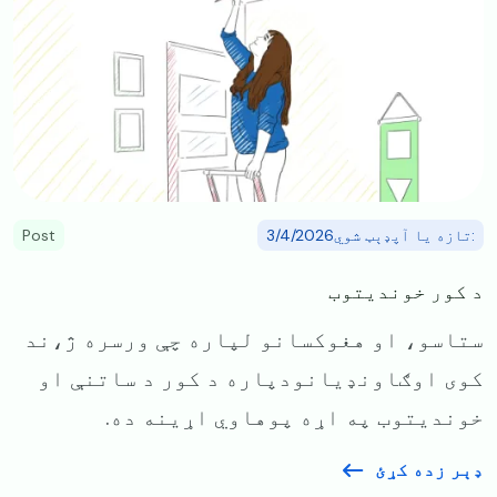
:تازه یا آپډېټ شوي3/4/2026
Post
د کور خوندیتوب
ستاسو، او هغوکسانو لپاره چې ورسره ژ،ند
کوی اوګاونډیانودپاره د کور د ساتنې او
خوندیتوب په اړه پوهاوي اړینه ده.
ډېر زده کړئ