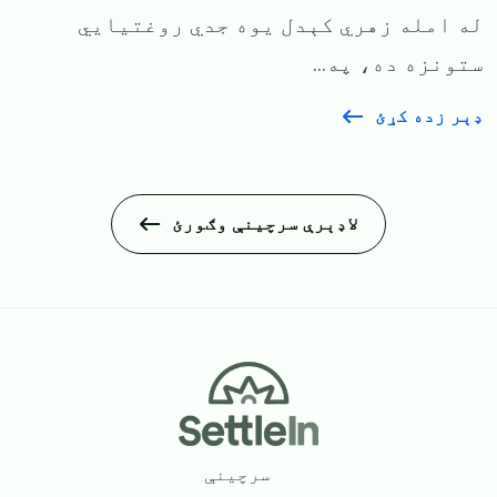
له امله زهري کېدل یوه جدي روغتیایي
ستونزه ده، په...
ډېر زده کړئ
لاډېرې سرچینې وګورئ
Footer
سرچینې