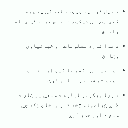
د خپل کور په ټیټه سطحه کې په یوه
کوچنۍ، بې کړکۍ، داخلي خونه کې پناه
واخلئ.
د هوا تازه معلومات او خبرتیاوې
وڅارئ.
خپل بیړنی بکسه یا کیټ او د تازه
اوبو ته لاسرسی اسانه کړئ.
د رڼا ورکولو لپاره د شمعې پر ځای د
لاسي څراغونو څخه کار واخلئ ځکه چې
شمع د اور خطر لري.