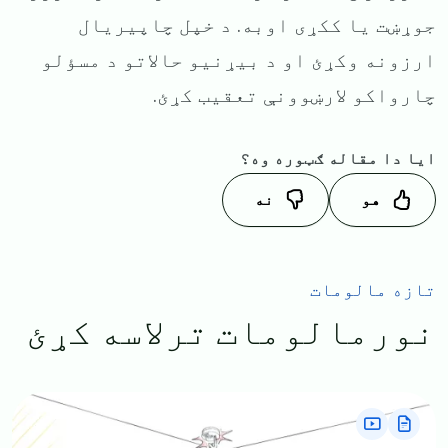
جوړښت یا ککړی اوبه. د خپل چاپیریال
ارزونه وکړئ او د بیړنیو حالاتو د مسؤلو
چارواکو لارښوونې تعقیب کړئ.
ایا دا مقاله ګټوره وه؟
هو
نه
تازه مالومات
نورمالومات ترلاسه کړئ
Image