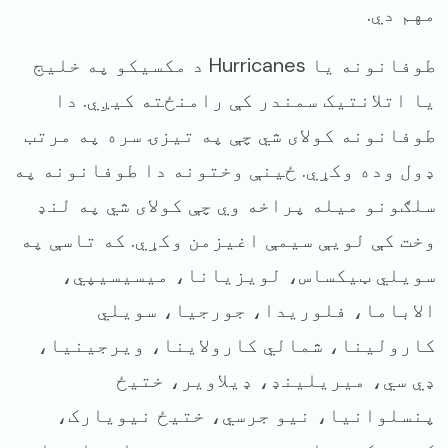
مهم دي.
طوفانونه یا Hurricanes د مکسیکو په خلیج
یا اتلانتیک سمندر کې رامنځته کیږي. دا
طوفانونه کولای شي چې په تیزۍ سره په مرتب
ډول وده وکړي. ځینې وختونه دا طوفانونه په
سلګونو میله پراخه وي چې کولای شي په لنډ
وخت کې لویې سیمې اغیزمن وکړي. که تاسې په
سویلي ټیکساس، لویزیانا، میسیسیپي،
الاباما، فلوریدا، جورجیا، سویلي
کارولینا، شمالي کارولاینا، ویرجینیا،
ډي سي، میریلینډ، ډیلاویر، ختیځ
پنسلوانیا، نیو جرسي، ختیځ نیویارک،