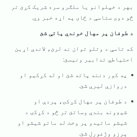
بهر د خپلوانو یا ملګرو سره شریک کړئ تر
څو دوی ستاسې د ځای په اړه خبر وي.
د طوفان پر مهال خوندي پاتې شئ
که تاسې د وتلو توان نه لرئ، لاندې اړین
احتیاطي تدابیر ونیسئ:
په کور دننه پاته شئ او له کړکیو او
دروازې لیرې شئ.
د طوفان پر مهال کړکۍ، پردې او
شیډونه بندې وساتئ تر څو د کړکۍ د
شیشو ماتیدو پر وخت له ماتو شیشو او
پرزو وژغورل شئ.