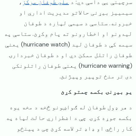
سرچینې یې داسې دي: د
ملي طوفان مرکز
،
سیمییز بیړنی حالاتو مدیریت ادارې او
خبرونه. ستاسې د سیمې لپاره د طوفان
لیدونو او اخطارونو ته پام وکړئ. ستاسې په
سیمه کې د طوفان لید (hurricane watch) یعنې
طوفان راتلل ممکن دي او د طوفان خبردارۍ
(hurricane warning) یعنې طوفان راتلونکی
دی تر منځ توپیر وپیژنئ.
یو بیړنۍ بکسه چمتو کړئ
د هر ډول طوفان له ګواښونو څخه د مخه یوه
بکسه جوړه کړۍ چې د اضطراري حالت لپاه په
کار راځي او ډاډ تر لاسه کړئ چی د پینځو