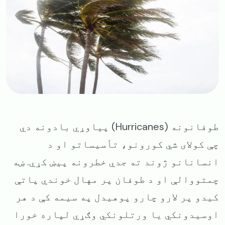
طوفانونه (Hurricanes) پیاوړي بادونه دي
چې کولای شي کورونو، تأسیساتو او د
انسانانو ژوند ته جدي خطرونه پیښ کړي. ښه
چمتووالې او د طوفان پر مهال خوندي پاتې
کیدو پر لارو چارو پوهیدل په سیمه کې د هر
اوسیدونکي یا ورتلونکي وګړي لپاره خورا