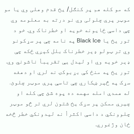
که مو کله هم پر کنګل/ یخ قدم وهلی وي یا مو
موټر پرې چلولی وي نو درته به معلومه وي
چې داسې ځایونه خویه او خطرناک وي. خو د
تور یخ یا ‌Black Ice په نامه چې پر سړکونو
وي تر ټولو ډېر خطرناک بلل کېږي ځکه چې
ډېر خویه وي او لیدل یې تقریبأ ناشوني وي.
تور یخ په منځ کې بړبوکۍ نه لري او دهغه
سړک په څېر ښکاري چې تاسې پرې موټر چلوئ.
له همدې امله مهمه ده پوه شئ چې کله او
چیرې ممکن پر سړک یخ شتون لري تر څو موټر
چلوونکي د داسې اکثرأ نه لیدونکي خطر څخه
ځان وژغوري.