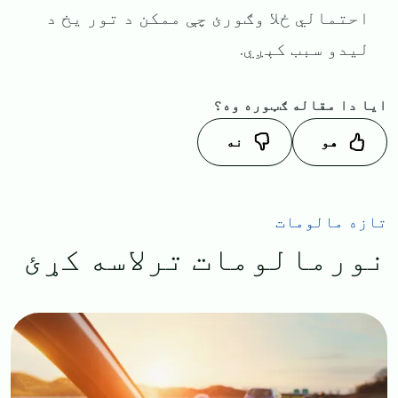
احتمالي ځلا وګورئ چې ممکن د تور یخ د
لیدو سبب کېږي.
ایا دا مقاله ګټوره وه؟
هو
نه
تازه مالومات
نورمالومات ترلاسه کړئ
Image