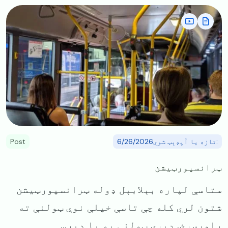
Image
:تازه یا آپډېټ شوي6/26/2026
Post
ټرانسپورټیشن
ستاسې لپاره بېلابېل ډوله ټرانسپورټیشن
شتون لري کله چې تاسې خپلې نوې ټولنې ته
راورسږئ. ډیری ټولنې یو یا ډیر...