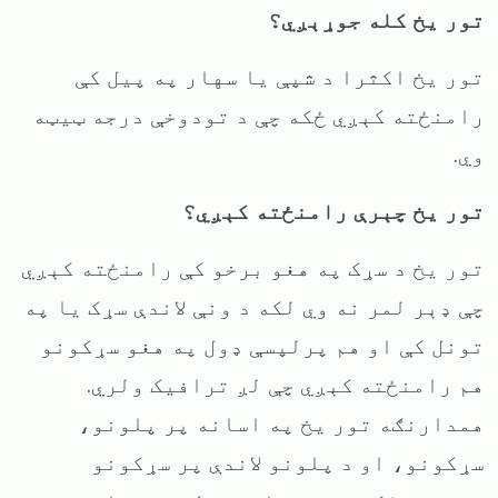
تور یخ کله جوړېږي؟
تور یخ اکثرا د شپې یا سهار په پیل کې
رامنځته کېږي ځکه چې د تودوخې درجه ټیټه
وي.
تور یخ چېرې رامنځته کېږي؟
تور یخ د سړک په هغو برخو کې رامنځته کېږي
چې ډېر لمر نه وي لکه د ونې لاندې سړک یا په
تونل کې او هم پرلپسې ډول په هغو سړکونو
هم رامنځته کېږي چې لږ ترافیک ولري.
همدارنګه تور یخ په اسانه پر پلونو،
سړکونو، او د پلونو لاندې پر سړکونو