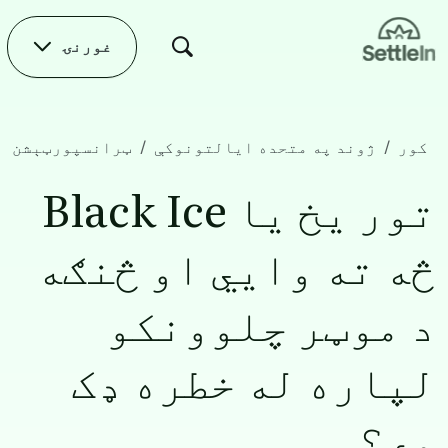
Skip to main conten
غورنۍ
کور
ژوند په متحده ایالتونوکې
ټرانسپورټېشن
تور یخ یا Black Ice څه ته وایي او څنګه د موټر چلوونکو لپاره له خطره ډک وي؟
تور یخ یا Black Ice
څه ته وایي او څنګه
د موټر چلوونکو
لپاره له خطره ډک
وي؟