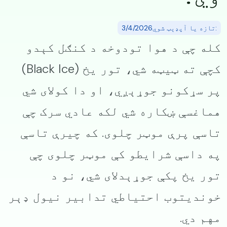
:تازه یا آپډېټ شوي3/4/2026
کله چې د هوا تودوخه د کنګل کېدو
کچې ته ټیټه شي، تور یخ (Black Ice)
پر سړکونو جوړېږي، او دا کولای شي
هماغسې ښکاره شي لکه عادي سرک چې
تاسې پرې موټر چلوی. که چیرې تاسې
په داسې شرایطو کې موټر چلوی چې
تور یخ پکې جوړېدلای شي، نو د
خوندیتوب احتیاطي تدابیر نیول ډېر
مهم دي.