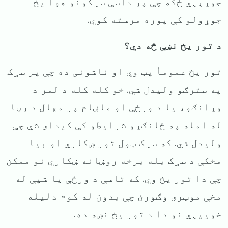
جوړېږي ځکه چې پر داسې سړکونو هوا یخ
جوړولو کې پوره مرسته کوي.
د تور یخ نښې څه دي؟
تور یخ عمومأ پټ وي او ناشونی ده چې پر سړک
په سترګو ولیدل شي. خو کله کله د لمر د
وړانګو، یا د ورځې او ماښام پر مهال د رڼا
له امله په ځانګړو شرایطو کې کیدای شي چې
ولیدل شي. که سړک ټول تور ښکاري او بیا
مخکې د سړک بله برخه روښانه ښکاري نو ممکن
چې دا تور یخ وي. که تاسې د ورځې یا شپې له
مخې موټری وګورئ چې بدون له کوم دلیله
خوییږي نو دا د تور یخ نښه ده.