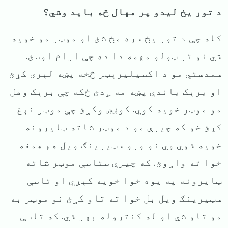
د تور یخ لیدو پر مهال څه باید وشي؟
کله چې د تور یخ سره مخ شئ او موټر مو خویه
شي نو تر ټولو مهمه دا ده چې ارام اوسئ.
سمدستي مو د اکسیلیرېټر څخه پښه لېری کړئ
او برېک باندې پښه مه ږدئ ځکه چې برېک وهل
مو موټر خویه کوي. کوښښ وکړئ چې موټر نېغ
کړئ خو که چیرې مو د موټر شاته ټایرونه
خویه شوي وي نو ورو سټیرینګ ویل هم همغه
خوا ته واړوئ. که چیرې ستاسې موټر شاته
ټایرونه په یوه خوا خویه کېږي او تاسې
سټیرینګ ویل بل خوا ته تاو کړئ نو موټر به
مو تاو شي او له کنتروله بهر شي. که تاسې