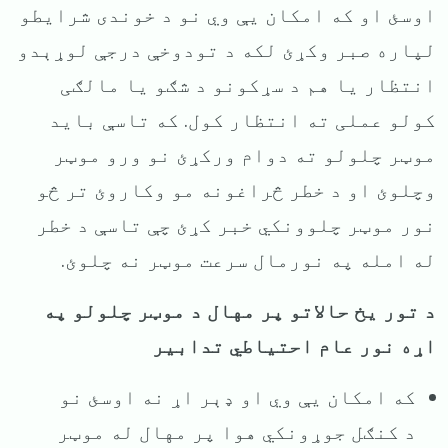
اوسئ او که امکان یې وي نو د خوندی شرایطو
لپاره صبر وکړئ لکه د تودوخې درجې لوړېدو
انتظار یا هم د سړکونو د شګو یا مالګی
کولو عملی ته انتظار کول. که تاسې باید
موټر چلولو ته دوام ورکړئ نو ورو موټر
وچلوئ او د خطر څراغونه مو وکاروئ تر څو
نور موټر چلوونکي خبر کړئ چې تاسې د خطر
له امله په نورمال سرعت موټر نه چلوئ.
د تور یخ حالاتو پر مهال د موټر چلولو په
اړه نور عام احتیاطي تدابیر
که امکان یې وي او ډېر اړ نه اوسئ نو
د کنګل جوړونکي هوا پر مهال له موټر