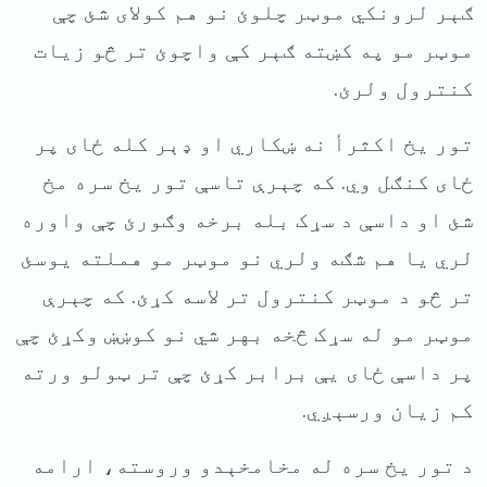
ګېر لرونکي موټر چلوئ نو هم کولای شئ چې
موټر مو په کښته ګېر کې واچوئ تر څو زیات
کنترول ولرئ.
تور یخ اکثرأ نه ښکاري او ډېر کله ځای پر
ځای کنګل وي. که چېرې تاسې تور یخ سره مخ
شئ او داسې د سړک بله برخه وګورئ چې واوره
لري یا هم شګه ولري نو موټر مو هملته یوسئ
تر څو د موټر کنترول تر لاسه کړئ. که چېرې
موټر مو له سړک څخه بهر شي نو کوښښ وکړئ چې
پر داسې ځای یې برابر کړئ چې تر ټولو ورته
کم زیان ورسېږي.
د تور یخ سره له مخامخېدو وروسته، ارامه