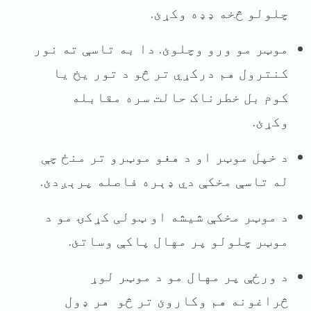
چلولو څخه ډډه وکړئ.
موټر مو ورو وچلوئ. دا به تاسې ته نور
کنترول هم درکړي تر څو د تور یخ یا
کوم بل خطرناک حالت سره مقابله
وکړئ.
د خپل موټر او د هغو موټرو تر منځ چې
له تاسې مخکې دي ډېره فاصله پرېږدئ.
د موټر مخکې شیشه او ټولی کړکۍ مو د
موټر چلولو پر مهال پاکې وساتئ.
د ورځې پر مهال مو د موټر لوړ
څراغونه هم وکاروئ تر څو هر ډول