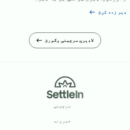
ډېر زده کړئ
لاډېرې سرچینې وګورئ
Footer
سرچینې
خبرونه