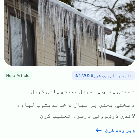
:تازه یا آپډېټ شوي3/4/2026
Help Article
د سختې یخنۍ پر مهال خوندي پاتې کېدل
د سختې یخنۍ پر مهال د خوندیتوب لپاره
لاندې لارښوونې درسره تعقیب کړئ.
ډېر زده کړئ