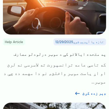
:تازه یا آپډېټ شوي12/29/2025
Help Article
په متحده ایالاتو کې د موټر درلودلو مصارف
که تاسې عامه ترانسپورت ته لاسرسی نه لرئ
او اړ یاست موټر واخلئ، نو دا مهمه ده چې د
موټر...
ډېر زده کړئ
Image