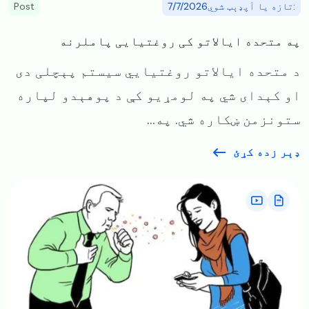
:تازه یا آپډېټ شوي7/7/2026
Post
په متحده ایالاتو کی روغتیایی پاملرنه
د متحده ایالاتو روغتیايي سیستم پېچلی دی
او کېدای شي په لومړیو کې د پوهېدو لپاره
ستونزمن ښکاره شي. په...
ډېر زده کړئ
Image