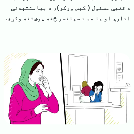
د قضیې مسئول ( کېس ورکر)، د بیامشتېدنې
ادارې او یا هم د سپانسر څخه پوښتنه وکړئ.
Image