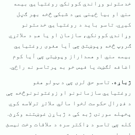
خدمتونو وړاندې کوونکي روغتیایي بیمه
مني او بیا ځینې یې د شبکې څخه بهر ګڼل
کیږي. تاسو باید د روغتیایي خدمتونو
وړاندې کوونکي، سازمان او یا هم د ملاتړي
ګروپ څخه وپوښتئ چې آیا هغوی روغتیایي
بیمه مني او همداراز وپوښتی چې آیا کوم
اضافه لګښت یا فیس خو به پرتاسو نه راځي.
ژباړه.
تاسو حق لری چې د ټولو هغو
روغتیایي سازمانونو او زوغتونونوڅخه چې
د فډرال حکومت لخوا مالي ملاتړ ترلاسه کوي
پخپله مورنۍ ژبه کې د ژباړن غوښتنه وکړئ.
کله چې تاسو د ډاکتر سره
د ملاقات وخت نیسئ
او یا هم بیړنۍ خونې ته ورسېږی نو د