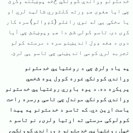
خدمتونو وړاندې کوونکي څخه پوښتنه وکړئ
چې ایا هغوی هم ورته کلتوري شالید لري او
یا مخکې یې له نوي راغلو (کډوالو) سره کار
کړی دی. تاسو کولی شئ دا هم وپوښتئ چې آیا
دوی د هغه ډول اندیښنو سره د مرسته کولو
تجربه لري کومې اندېښنې چې تاسو یې لرئ.
په یاد ولرئ چې د روغتیایي خدمتونو
وړاندې کوونکي غوره کوول یوه شخصي
پرېکړه ده. د یوه باوري روغتیایي خدمتونو
وړاندې کوونکي موندل چې تاسې ورسره راحت
یاست اړین دي. که تاسو د خدمتونو په پیدا
کوولوکې مرستې ته اړتیا ولری، نو تاسو د
خپل روغتیایي خدمتونو د وړاندې کوونکي،