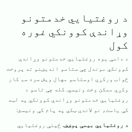
د روغتیایي خدمتونو
وړاندې کوونکي غوره
کول
د داسې یوه روغتیایي خدمتونو وړاندې
کوونکي موندل چې ستاسو اندیښنو ته پروخت
ځواب ورکړي اوستاسو مهال ویش سره سم کار
وکړي ممکن وخت ونیسي. کله چې تاسو د
روغتیایي خدمتونو وړاندې کوونکي په لټه
کې یاست، نو لاندې ټکي په پام کې ونیسئ:
د روغتیایي بیمې پوښښ.
ځینې روغتیایي