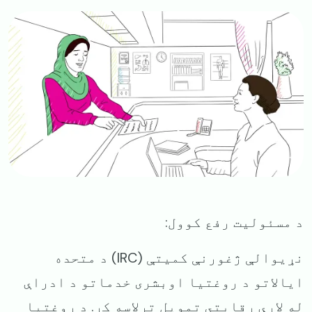
Image
د مسئولیت رفع کوول:
نړیوالې ژغورنې کمیتې (IRC) د متحده
ایالاتو د روغتیا اوبشری خدماتو د ادراې
له لارې رقابتي تمویل ترلاسه کړ. د روغتیا