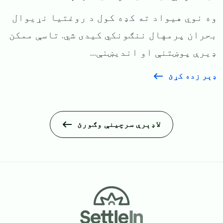
وه نوي هیواد ته کډه کول د روغتیا نړیوال
بحران پرمهال ننګونکي کیدی شي. تاسې ممکن
ډیرې پوښتنې او اندیښنې...
ډېر زده کړئ
لاډېرې سرچینې وګورئ