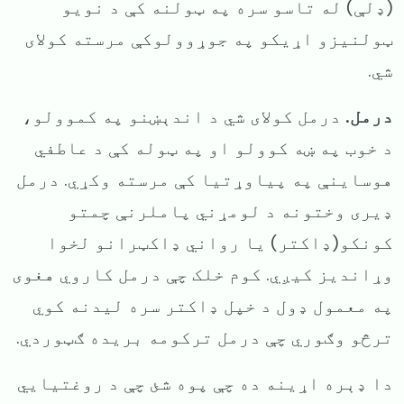
(ډلې) له تاسو سره په ټولنه کې د نویو
ټولنیزو اړیکو په جوړوولوکې مرسته کولای
شي.
درمل.
درمل کولای شي د اندېښنو په کموولو،
د خوب په ښه کوولو او په ټوله کې د عاطفي
هوساینې په پیاوړتیا کې مرسته وکړي. درمل
ډیری وختونه د لومړني پاملرنې چمتو
کونکو(ډاکتر) یا رواني
ډاکټرانو لخوا
وړاندیز کیږي. کوم خلک چې درمل کاروي هغوی
په معمول ډول د خپل ډاکتر سره لیدنه کوي
ترڅو وګوري چې درمل ترکومه بریده ګټوردي.
دا ډېره اړینه ده چې پوه شئ چې د روغتیایي