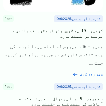
:تازه یا آپډېټ شوي10/9/2025
Post
کوویډ – 19: په لارښوونو او مقرراتو باندې د
پوهیدلو حقیقت پاڼه
وویډ – 19 د ویروس له امله پیدا کیدونکې
یوه تنفسي ناروغي ده چې په ټوله نړۍ کې په
چټکۍ...
ډېر زده کړئ
:تازه یا آپډېټ شوي10/9/2025
Post
د کوویډ – 19 وبا پرمهال د امریکا متحده
آیالاتو کې میشت کیدلو حقیقت پاڼه