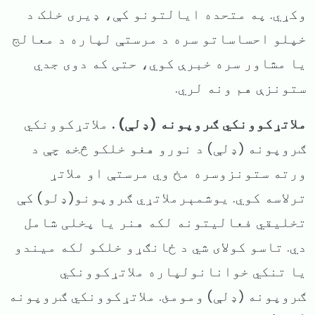
وکړي. په متحده ایالتونو کې، ډیری خلک د
خپلو احساساتو سره د مرستې لپاره د معالج
یا مشاور سره خبرې کوي، حتی که دوی جدي
ستونزې هم ونه لري.
ملاتړکوونکي ګروپونه (ډلې) .
ملاتړکوونکي
ګروپونه (ډلې) د نورو هغو خلکو څخه چې د
ورته ستونزوسره مخ وي مرستې او ملاتړ
ترلاسه کوي. یوشمېرملاتړي ګروپونو(ډلو) کې
تخلیقي فعالیتونه
لکه هنر یا پخلی شامل
دي. تاسو کولای شي د ځانګړو خلکو لکه میندو
یا تنکي خوانانولپاره ملاتړکوونکي
ګروپونه (ډلې) ومومئ. ملاتړکوونکي ګروپونه