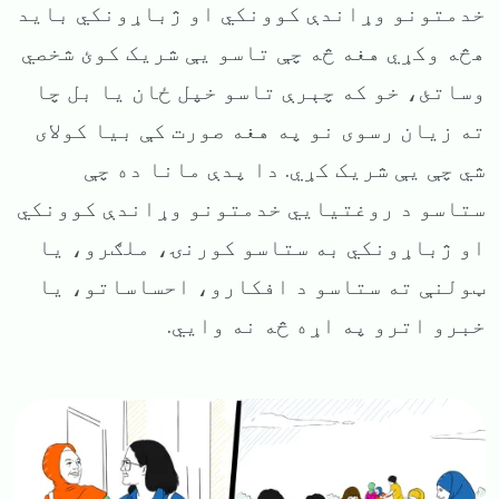
خدمتونو وړاندې کوونکي او ژباړونکي باید
هڅه وکړي هغه څه چې تاسو یې شریک کوئ شخصي
وساتئ، خو که چېرې تاسو خپل ځان یا بل چا
ته زیان رسوی نو په هغه صورت کې بیا کولای
شي چې یې شریک کړي. دا پدې مانا ده چې
ستاسو د روغتیایي خدمتونو وړاندې کوونکي
او ژباړونکي به ستاسو کورنۍ، ملګرو، یا
ټولنې ته ستاسو د افکارو، احساساتو، یا
خبرو اترو په اړه څه نه وايي.
Image