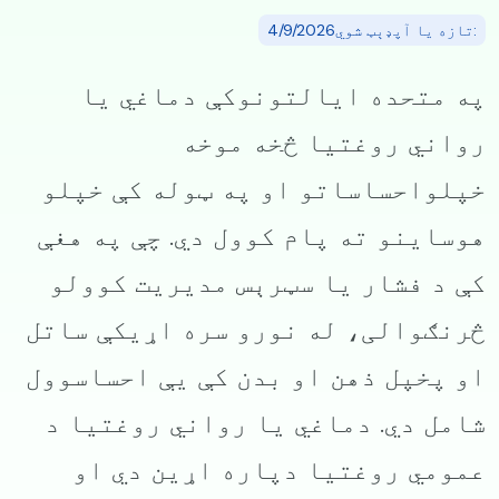
:تازه یا آپډېټ شوي4/9/2026
په متحده ایالتونوکې دماغي یا
رواني روغتیا څخه موخه
خپلواحساساتو او په ټوله کې خپلو
هوساینو ته پام کوول دي. چې په هغې
کې د فشار یا سټرېس مدیریت کوولو
څرنګوالی، له نورو سره اړیکې ساتل
او پخپل ذهن او بدن کې یې احساسوول
شامل دي. دماغي یا رواني روغتیا د
عمومي روغتیا دپاره اړین دي او