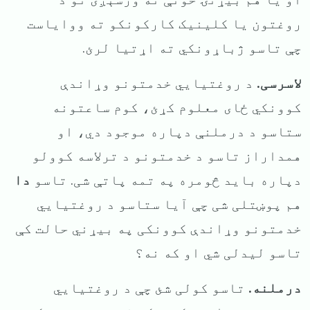
روغتون یا کلینیک کارکونکو ته ووایاست
چې تاسو ژباړونکي ته اړتیا لرئ.
لاسرسی.
د روغتیایي خدمتونو وړاندې
کوونکي ځای معلوم کړئ، کوم ساعتونه
ستاسو د درملنې دپاره موجود دي، او
همداراز تاسو د خدمتونو د ترلاسه کوولو
دپاره باید څومره په تمه پاتې شی. تاسو
دا
هم پوښتلی شی چې آیا ستاسو د روغتیایي
خدمتونو وړاندې کوونکی په بیړني حالت کې
تاسو لیدلی شي او که نه؟
درملنه.
تاسو کولی شئ چې د روغتیایي