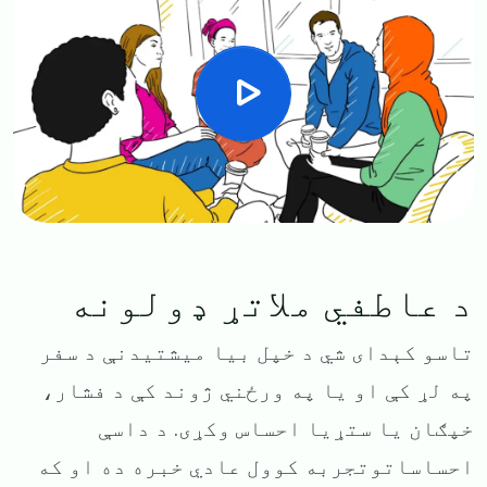
د عاطفي ملاتړ ډولونه
تاسو کېدای شي د خپل بیا میشتیدنې د سفر
په لړ کې او یا په ورځني ژوند کې د فشار،
خپګان یا ستړیا احساس وکړی. د داسې
احساساتوتجربه کوول عادي خبره ده او که