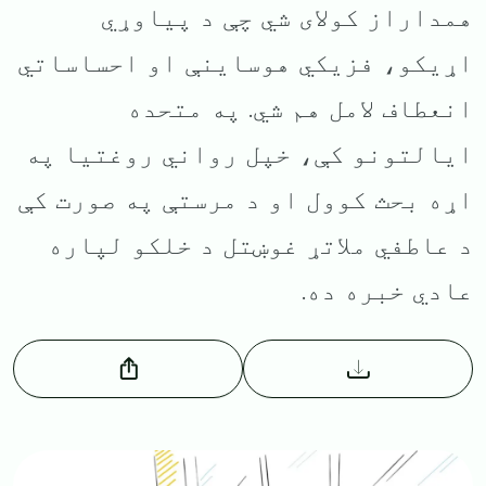
همداراز کولای شي چې د پیاوړي
اړیکو، فزیکي هوساینې او احساساتي
انعطاف لامل هم شي. په متحده
ایالتونو کې، خپل رواني روغتیا په
اړه بحث کوول او د مرستې په صورت کې
د عاطفي ملاتړ غوښتل د خلکو لپاره
عادي خبره ده.