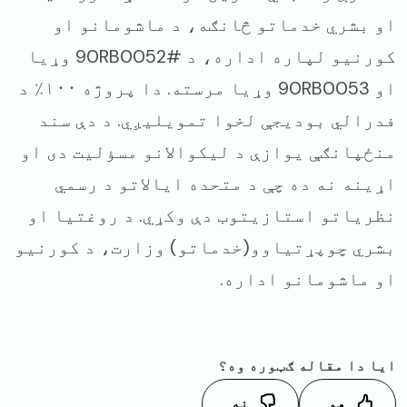
او بشري خدماتو څانګه، د ماشومانو او
کورنیو لپاره اداره، د #90RB0052 وړیا
او 90RB0053 وړیا مرسته. دا پروژه ۱۰۰٪ د
فدرالي بودیجې لخوا تمویلیږي. د دې سند
منځپانګې یوازې د لیکوالانو مسؤلیت دی او
اړینه نه ده چې د متحده ایالاتو د رسمي
نظریاتو استازیتوب دې وکړي. د روغتیا او
بشري چوپړتیاوو(خدماتو) وزارت، د کورنیو
او ماشومانو اداره.
ایا دا مقاله ګټوره وه؟
هو
نه