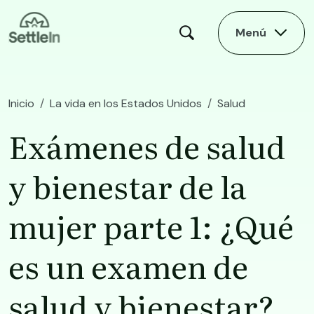
Skip to main content
Menú
Inicio
La vida en los Estados Unidos
Salud
​​Exámenes de salud y bienestar de la mujer ​parte 1: ¿Qué es un examen de salud y bienestar?​
​​Exámenes de salud
y bienestar de la
mujer ​parte 1: ¿Qué
es un examen de
salud y bienestar?​