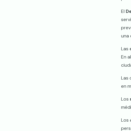
El
De
serv
prev
una 
Las
En a
ciud
Las 
en m
Los
médi
Los
pers