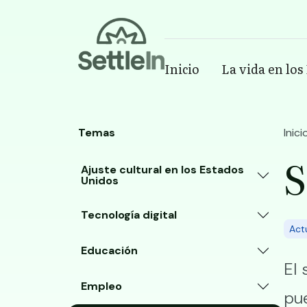
Banner
Inicio
La vida en los
Main navigatio
Skip to main content
Temas
Inici
S
Ajuste cultural en los Estados
Unidos
Tecnología digital
Act
Educación
El 
Empleo
pue