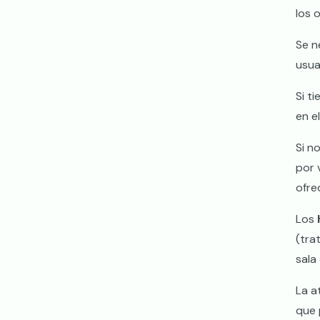
los o
Se n
usua
Si t
en e
Si n
por 
ofre
Los
(tra
sala
La a
que 