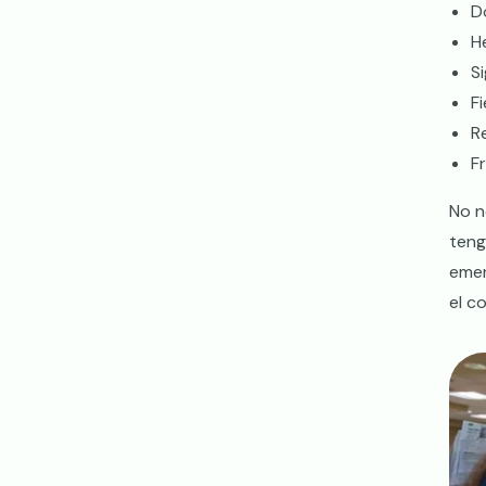
D
H
S
F
R
F
No n
teng
emer
el c
Ima