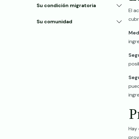
Su condición migratoria
El a
cubr
Su comunidad
Med
ingr
Seg
posi
Seg
pued
ingr
P
Hay 
prov