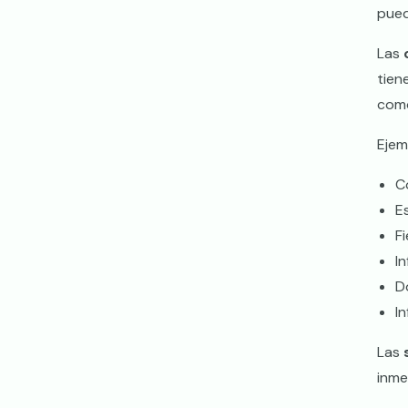
pued
Las
tien
como
Ejem
C
E
F
I
D
I
Las
inme