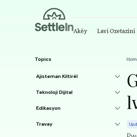
Banner
Akèy
Lavi Ozetazini
Main navigatio
Skip to main content
Topics
Hom
G
Ajisteman Kiltirèl
l
Teknoloji Dijital
Edikasyon
Travay
Upd
Pwo