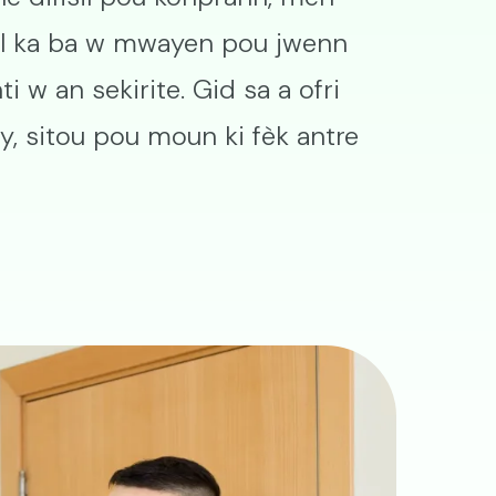
èl ka ba w mwayen pou jwenn
 w an sekirite. Gid sa a ofri
 sitou pou moun ki fèk antre