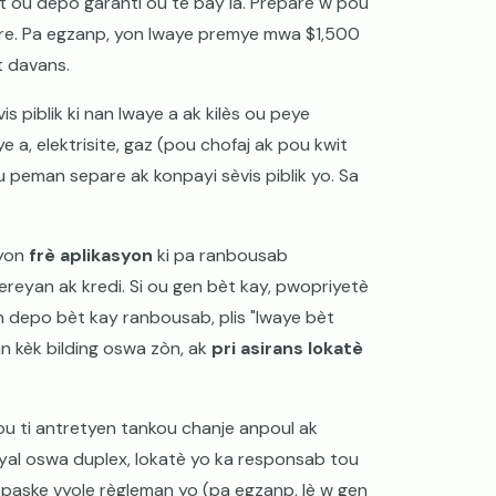
emèt ou depo garanti ou te bay la. Prepare w pou
re. Pa egzanp, yon lwaye premye mwa $1,500
t davans.
s piblik ki nan lwaye a ak kilès ou peye
e a, elektrisite, gaz (pou chofaj ak pou kwit
 peman separe ak konpayi sèvis piblik yo. Sa
 yon
frè aplikasyon
ki pa ranbousab
reyan ak kredi. Si ou gen bèt kay, pwopriyetè
 depo bèt kay ranbousab, plis "lwaye bèt
n kèk bilding oswa zòn, ak
pri asirans lokatè
ou ti antretyen tankou chanje anpoul ak
lyal oswa duplex, lokatè yo ka responsab tou
 paske vyole règleman yo (pa egzanp, lè w gen