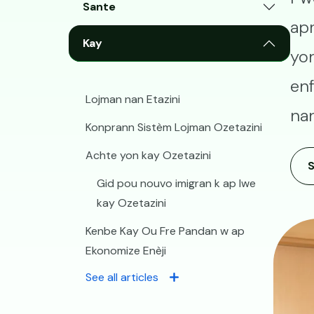
Sante
ap
Kay
yon
en
Lojman nan Etazini
na
Konprann Sistèm Lojman Ozetazini
Achte yon kay Ozetazini
Gid pou nouvo imigran k ap lwe
kay Ozetazini
Image
Kenbe Kay Ou Fre Pandan w ap
Ekonomize Enèji
See all articles