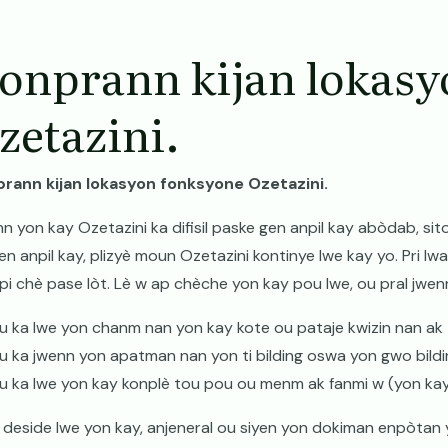
onprann kijan lokasy
zetazini.
rann kijan lokasyon fonksyone Ozetazini.
n yon kay Ozetazini ka difisil paske gen anpil kay abòdab, sit
en anpil kay, plizyè moun Ozetazini kontinye lwe kay yo. Pri lw
ki pi chè pase lòt. Lè w ap chèche yon kay pou lwe, ou pral jwenn
u ka lwe yon chanm nan yon kay kote ou pataje kwizin nan ak t
u ka jwenn yon apatman nan yon ti bilding oswa yon gwo bildi
u ka lwe yon kay konplè tou pou ou menm ak fanmi w (yon kay 
 deside lwe yon kay, anjeneral ou siyen yon dokiman enpòtan 