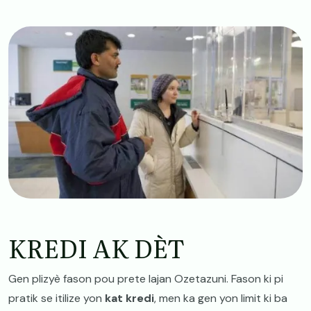
Image
KREDI AK DÈT
Gen plizyè fason pou prete lajan Ozetazuni. Fason ki pi
pratik se itilize yon
kat kredi
, men ka gen yon limit ki ba