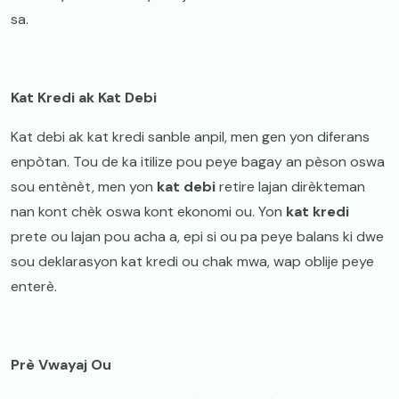
sa.
Kat Kredi ak Kat Debi
Kat debi ak kat kredi sanble anpil, men gen yon diferans
enpòtan. Tou de ka itilize pou peye bagay an pèson oswa
sou entènèt, men yon
kat debi
retire lajan dirèkteman
nan kont chèk oswa kont ekonomi ou. Yon
kat kredi
prete ou lajan pou acha a, epi si ou pa peye balans ki dwe
sou deklarasyon kat kredi ou chak mwa, wap oblije peye
enterè.
Prè Vwayaj Ou