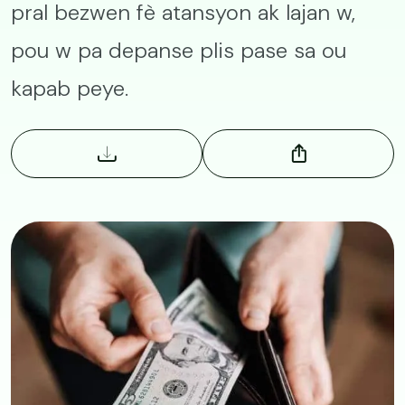
pral bezwen fè atansyon ak lajan w,
pou w pa depanse plis pase sa ou
kapab peye.
Image