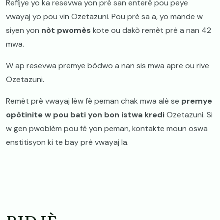
Refijye yo ka resevwa yon prè san enterè pou peye
vwayaj yo pou vin Ozetazuni. Pou prè sa a, yo mande w
siyen yon
nòt pwomès
kote ou dakò remèt prè a nan 42
mwa.
W ap resevwa premye bòdwo a nan sis mwa apre ou rive
Ozetazuni.
Remèt prè vwayaj lèw fè peman chak mwa alè se
premye
opòtinite w pou bati yon bon istwa kredi
Ozetazuni. Si
w gen pwoblèm pou fè yon peman, kontakte moun oswa
enstitisyon ki te bay prè vwayaj la.