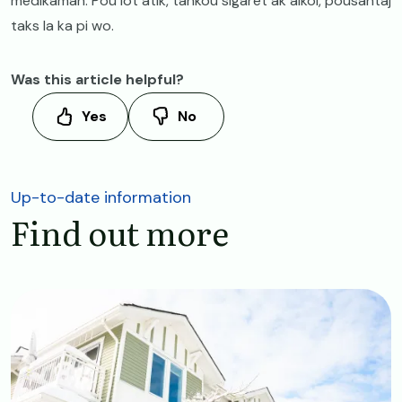
medikaman. Pou lòt atik, tankou sigarèt ak alkòl, pousantaj
taks la ka pi wo.
Was this article helpful?
Yes
No
Up-to-date information
Find out more
Image