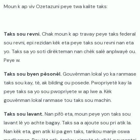
Moun k ap viv Ozetazuni peye twa kalite taks:
Taks sou revni.
Chak moun k ap travay peye taks federal
sou revni, epi rezidan kèk eta peye taks sou revni nan eta
yo. Taks sa yo soti dirèkteman nan chèk salè anplwayè ou.
Peye w.
Taks sou byen pèsonèl.
Gouvènman lokal yo ka ranmase
taks sou kay, tè, ak bilding ou posede. Pwopriyetè kay la
peye taks sa yo sou pwopriyete w ap lwe a. Kèk
gouvènman lokal ranmase tou taks sou machin.
Taks sou lavant.
Nan pifò eta, moun peye yon taks sou
lavant lè yo achte bagay. Taks sa a ajoute sou pri atik la.
Nan kèk eta, gen atik ki pa gen taks, tankou manje oswa