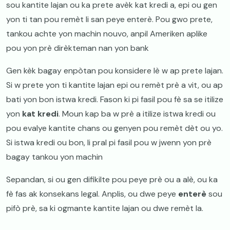
sou kantite lajan ou ka prete avèk kat kredi a, epi ou gen
yon ti tan pou remèt li san peye enterè. Pou gwo prete,
tankou achte yon machin nouvo, anpil Ameriken aplike
pou yon prè dirèkteman nan yon bank
Gen kèk bagay enpòtan pou konsidere lè w ap prete lajan.
Si w prete yon ti kantite lajan epi ou remèt prè a vit, ou ap
bati yon bon istwa kredi. Fason ki pi fasil pou fè sa se itilize
yon
kat kredi
. Moun kap ba w prè a itilize istwa kredi ou
pou evalye kantite chans ou genyen pou remèt dèt ou yo.
Si istwa kredi ou bon, li pral pi fasil pou w jwenn yon prè
bagay tankou yon machin
Sepandan, si ou gen difikilte pou peye prè ou a alè, ou ka
fè fas ak konsekans legal. Anplis, ou dwe peye
enterè
sou
pifò prè, sa ki ogmante kantite lajan ou dwe remèt la.