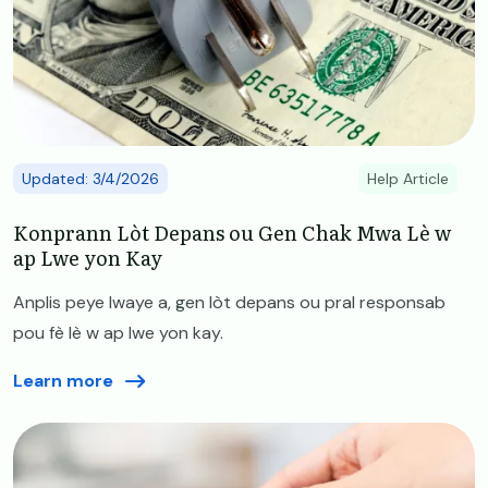
Updated: 3/4/2026
Help Article
Konprann Lòt Depans ou Gen Chak Mwa Lè w
ap Lwe yon Kay
Anplis peye lwaye a, gen lòt depans ou pral responsab
pou fè lè w ap lwe yon kay.
Learn more
Image