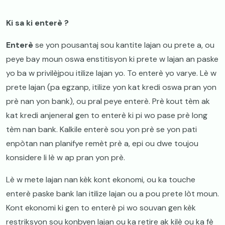
Ki sa ki enterè ?
Enterè
se yon pousantaj sou kantite lajan ou prete a, ou
peye bay moun oswa enstitisyon ki prete w lajan an paske
yo ba w privilèjpou itilize lajan yo. To enterè yo varye. Lè w
prete lajan (pa egzanp, itilize yon kat kredi oswa pran yon
prè nan yon bank), ou pral peye enterè. Prè kout tèm ak
kat kredi anjeneral gen to enterè ki pi wo pase prè long
tèm nan bank. Kalkile enterè sou yon prè se yon pati
enpòtan nan planifye remèt prè a, epi ou dwe toujou
konsidere li lè w ap pran yon prè.
Lè w mete lajan nan kèk kont ekonomi, ou ka touche
enterè paske bank lan itilize lajan ou a pou prete lòt moun.
Kont ekonomi ki gen to enterè pi wo souvan gen kèk
restriksyon sou konbyen lajan ou ka retire ak kilè ou ka fè