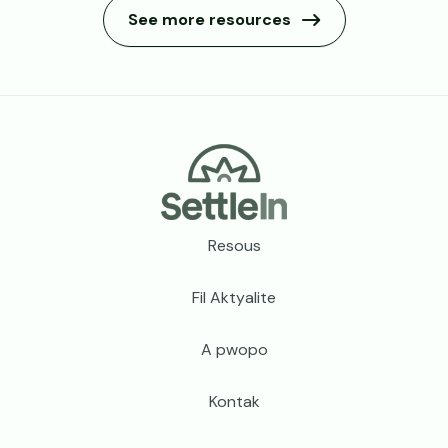
See more resources
Meni pye paj la
Resous
Fil Aktyalite
A pwopo
Kontak