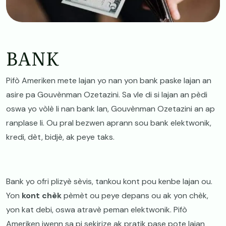
BANK
Pifò Ameriken mete lajan yo nan yon bank paske lajan an
asire pa Gouvènman Ozetazini. Sa vle di si lajan an pèdi
oswa yo vòlè li nan bank lan, Gouvènman Ozetazini an ap
ranplase li. Ou pral bezwen aprann sou bank elektwonik,
kredi, dèt, bidjè, ak peye taks.
Bank yo ofri plizyè sèvis, tankou kont pou kenbe lajan ou.
Yon
kont chèk
pèmèt ou peye depans ou ak yon chèk,
yon kat debi, oswa atravè peman elektwonik. Pifò
Ameriken jwenn sa pi sekirize ak pratik pase pote lajan