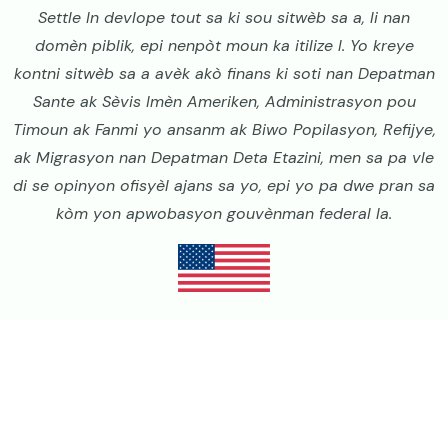
Settle In devlope tout sa ki sou sitwèb sa a, li nan
domèn piblik, epi nenpòt moun ka itilize l. Yo kreye
kontni sitwèb sa a avèk akò finans ki soti nan Depatman
Sante ak Sèvis Imèn Ameriken, Administrasyon pou
Timoun ak Fanmi yo ansanm ak Biwo Popilasyon, Refijye,
ak Migrasyon nan Depatman Deta Etazini, men sa pa vle
di se opinyon ofisyèl ajans sa yo, epi yo pa dwe pran sa
kòm yon apwobasyon gouvènman federal la.
Image
Image