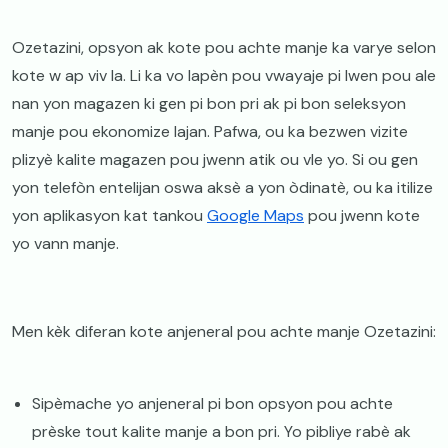
Ozetazini, opsyon ak kote pou achte manje ka varye selon
kote w ap viv la. Li ka vo lapèn pou vwayaje pi lwen pou ale
nan yon magazen ki gen pi bon pri ak pi bon seleksyon
manje pou ekonomize lajan. Pafwa, ou ka bezwen vizite
plizyè kalite magazen pou jwenn atik ou vle yo. Si ou gen
yon telefòn entelijan oswa aksè a yon òdinatè, ou ka itilize
yon aplikasyon kat tankou
Google Maps
pou jwenn kote
yo vann manje.
Men kèk diferan kote anjeneral pou achte manje Ozetazini:
Sipèmache yo anjeneral pi bon opsyon pou achte
prèske tout kalite manje a bon pri. Yo pibliye rabè ak