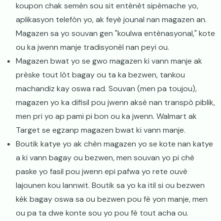
koupon chak semèn sou sit entènèt sipèmache yo,
aplikasyon telefòn yo, ak feyè jounal nan magazen an.
Magazen sa yo souvan gen "koulwa entènasyonal," kote
ou ka jwenn manje tradisyonèl nan peyi ou.
Magazen bwat yo se gwo magazen ki vann manje ak
prèske tout lòt bagay ou ta ka bezwen, tankou
machandiz kay oswa rad. Souvan (men pa toujou),
magazen yo ka difisil pou jwenn aksè nan transpò piblik,
men pri yo ap pami pi bon ou ka jwenn. Walmart ak
Target se egzanp magazen bwat ki vann manje.
Boutik katye yo ak chèn magazen yo se kote nan katye
a ki vann bagay ou bezwen, men souvan yo pi chè
paske yo fasil pou jwenn epi pafwa yo rete ouvè
lajounen kou lannwit. Boutik sa yo ka itil si ou bezwen
kèk bagay oswa sa ou bezwen pou fè yon manje, men
ou pa ta dwe konte sou yo pou fè tout acha ou.