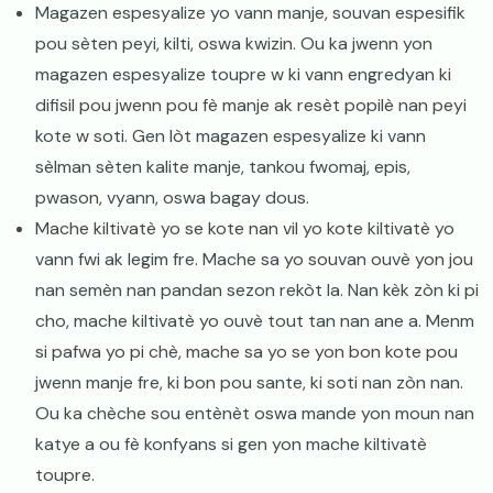
Magazen espesyalize yo vann manje, souvan espesifik
pou sèten peyi, kilti, oswa kwizin. Ou ka jwenn yon
magazen espesyalize toupre w ki vann engredyan ki
difisil pou jwenn pou fè manje ak resèt popilè nan peyi
kote w soti. Gen lòt magazen espesyalize ki vann
sèlman sèten kalite manje, tankou fwomaj, epis,
pwason, vyann, oswa bagay dous.
Mache kiltivatè yo se kote nan vil yo kote kiltivatè yo
vann fwi ak legim fre. Mache sa yo souvan ouvè yon jou
nan semèn nan pandan sezon rekòt la. Nan kèk zòn ki pi
cho, mache kiltivatè yo ouvè tout tan nan ane a. Menm
si pafwa yo pi chè, mache sa yo se yon bon kote pou
jwenn manje fre, ki bon pou sante, ki soti nan zòn nan.
Ou ka chèche sou entènèt oswa mande yon moun nan
katye a ou fè konfyans si gen yon mache kiltivatè
toupre.