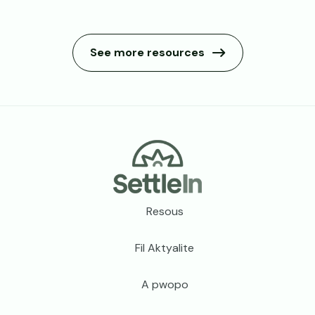
See more resources
Meni pye paj la
Resous
Fil Aktyalite
A pwopo