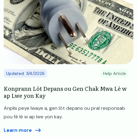
Updated: 3/4/2026
Help Article
Konprann Lòt Depans ou Gen Chak Mwa Lè w
ap Lwe yon Kay
Anplis peye lwaye a, gen lòt depans ou pral responsab
pou fè lè w ap lwe yon kay.
Learn more