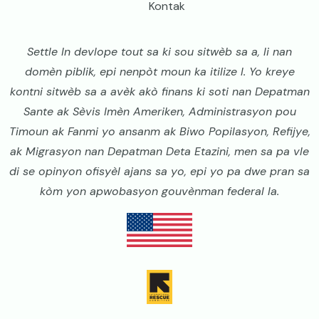
Kontak
Settle In devlope tout sa ki sou sitwèb sa a, li nan
domèn piblik, epi nenpòt moun ka itilize l. Yo kreye
kontni sitwèb sa a avèk akò finans ki soti nan Depatman
Sante ak Sèvis Imèn Ameriken, Administrasyon pou
Timoun ak Fanmi yo ansanm ak Biwo Popilasyon, Refijye,
ak Migrasyon nan Depatman Deta Etazini, men sa pa vle
di se opinyon ofisyèl ajans sa yo, epi yo pa dwe pran sa
kòm yon apwobasyon gouvènman federal la.
Image
Image