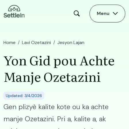
Skip to main content
Menu
Home
Lavi Ozetazini
Jesyon Lajan
Yon Gid pou Achte Manje Ozetazini
Yon Gid pou Achte
Manje Ozetazini
Updated: 3/4/2026
Gen plizyè kalite kote ou ka achte
manje Ozetazini. Pri a, kalite a, ak