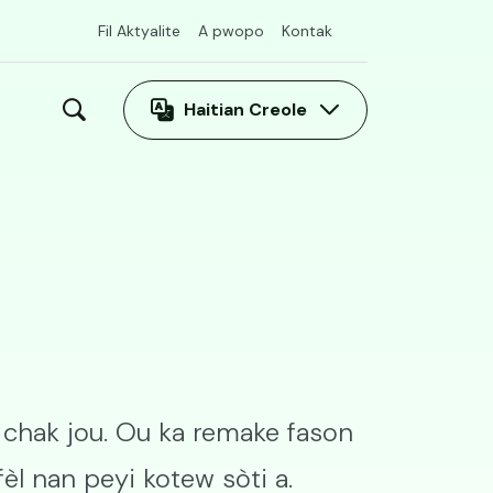
Fil Aktyalite
A pwopo
Kontak
Haitian Creole
i chak jou. Ou ka remake fason
fèl nan peyi kotew sòti a.