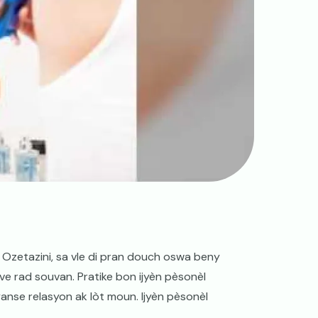
. Ozetazini, sa vle di pran douch oswa beny
ve rad souvan. Pratike bon ijyèn pèsonèl
anse relasyon ak lòt moun. Ijyèn pèsonèl