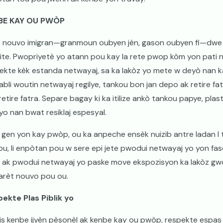
BE KAY OU PWÒP
 nouvo imigran—granmoun oubyen jèn, gason oubyen fi—dwe 
rite. Pwopriyetè yo atann pou kay la rete pwop kòm yon pati n
ekte kèk estanda netwayaj, sa ka lakòz yo mete w deyò nan k
abli woutin netwayaj regilye, tankou bon jan depo ak retire fatr
retire fatra. Separe bagay ki ka itilize ankò tankou papye, plast
 yo nan bwat resiklaj espesyal.
 gen yon kay pwòp, ou ka anpeche ensèk nuizib antre ladan l 
ou, li enpòtan pou w sere epi jete pwodui netwayaj yo yon fas
 ak pwodui netwayaj yo paske move ekspozisyon ka lakòz gwo
arèt nouvo pou ou.
ekte Plas Piblik yo
is kenbe ijyèn pèsonèl ak kenbe kay ou pwòp, respekte espas pi