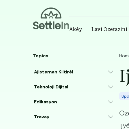
Banner
Akèy
Lavi Ozetazini
Main navigatio
Skip to main content
Topics
Hom
I
Ajisteman Kiltirèl
Teknoloji Dijital
Upd
Edikasyon
Oze
Travay
ijy