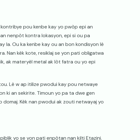
kontribye pou kenbe kay yo pwòp epi an
an nenpòt kontra lokasyon, epi si ou pa
ay la. Ou ka kenbe kay ou an bon kondisyon lè
a. Nan kèk kote, resiklaj se yon pati obligatwa
ik, ak materyèl metal ak lòt fatra ou yo epi
tou. Lè w ap itilize pwodui kay pou netwaye
on ki an sekirite. Timoun yo pa ta dwe gen
 domaj. Kèk nan pwodui ak zouti netwayaj yo
blik yo se yon pati enpòtan nan kilti Etazini.