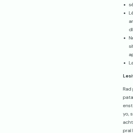
s
L
a
d
N
s
a
L
Lesi
Rad 
pata
enst
yo, 
acht
pral