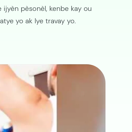
e ijyèn pèsonèl, kenbe kay ou
tye yo ak lye travay yo.