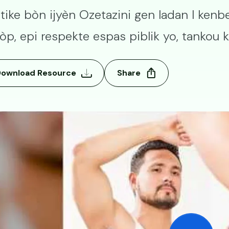
tike bòn ijyèn Ozetazini gen ladan l kenb
p, epi respekte espas piblik yo, tankou ka
Download Resource
Share