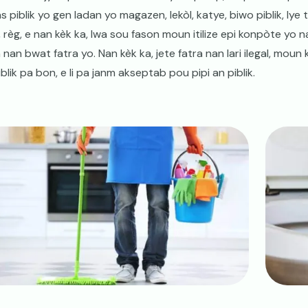
s piblik yo gen ladan yo magazen, lekòl, katye, biwo piblik, lye 
 règ, e nan kèk ka, lwa sou fason moun itilize epi konpòte yo 
 nan bwat fatra yo. Nan kèk ka, jete fatra nan lari ilegal, moun
iblik pa bon, e li pa janm akseptab pou pipi an piblik.
ge
Image