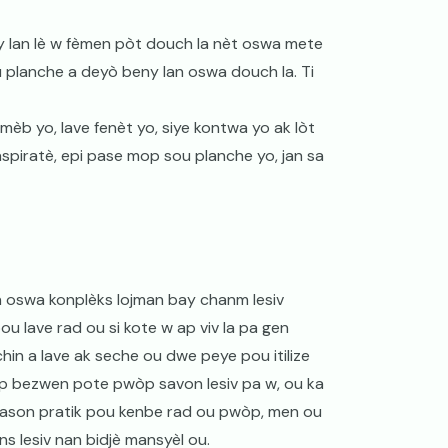
 lan lè w fèmen pòt douch la nèt oswa mete
u planche a deyò beny lan oswa douch la. Ti
èb yo, lave fenèt yo, siye kontwa yo ak lòt
aspiratè, epi pase mop sou planche yo, jan sa
n oswa konplèks lojman bay chanm lesiv
 pou lave rad ou si kote w ap viv la pa gen
hin a lave ak seche ou dwe peye pou itilize
 ap bezwen pote pwòp savon lesiv pa w, ou ka
 fason pratik pou kenbe rad ou pwòp, men ou
s lesiv nan bidjè mansyèl ou.