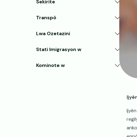
Sekirite
Transpò
Lwa Ozetazini
Stati Imigrasyon w
Kominote w
Ijyè
Ijyè
regi
anko
enpò