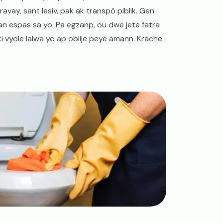
travay, sant lesiv, pak ak transpò piblik. Gen
nan espas sa yo. Pa egzanp, ou dwe jete fatra
 ki vyole lalwa yo ap oblije peye amann. Krache