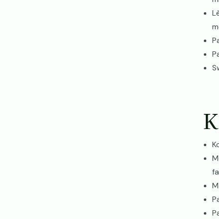
L
m
Pa
Pa
S
K
Ko
M
f
M
P
P