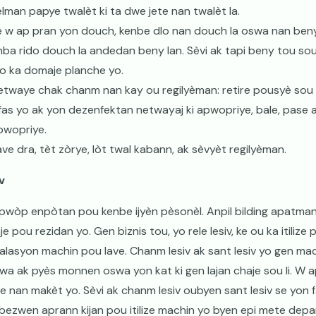
èlman papye twalèt ki ta dwe jete nan twalèt la.
è w ap pran yon douch, kenbe dlo nan douch la oswa nan beny
nba rido douch la andedan beny lan. Sèvi ak tapi beny tou so
lo ka domaje planche yo.
etwaye chak chanm nan kay ou regilyèman: retire pousyè sou m
ifas yo ak yon dezenfektan netwayaj ki apwopriye, bale, pase 
pwopriye.
ave dra, tèt zòrye, lòt twal kabann, ak sèvyèt regilyèman.
v
pwòp enpòtan pou kenbe ijyèn pèsonèl. Anpil bilding apatma
je pou rezidan yo. Gen biznis tou, yo rele lesiv, ke ou ka itilize
alasyon machin pou lave. Chanm lesiv ak sant lesiv yo gen mac
swa ak pyès monnen oswa yon kat ki gen lajan chaje sou li. W
e nan makèt yo. Sèvi ak chanm lesiv oubyen sant lesiv se yon
 bezwen aprann kijan pou itilize machin yo byen epi mete depan