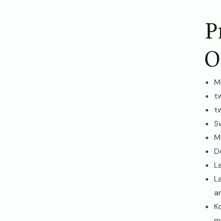
P
O
M
t
t
S
M
D
L
La
a
K
m