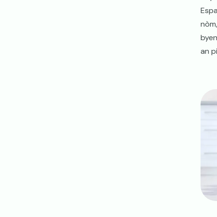
Espa
nòm,
byen
an p
Ima