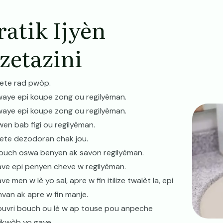
ratik Ijyèn
zetazini
ete rad pwòp.
waye epi koupe zong ou regilyèman.
Image
waye epi koupe zong ou regilyèman.
wen bab figi ou regilyèman.
ete dezodoran chak jou.
ouch oswa benyen ak savon regilyèman.
ave epi penyen cheve w regilyèman.
ve men w lè yo sal, apre w fin itilize twalèt la, epi
nvan ak apre w fin manje.
ouvri bouch ou lè w ap touse pou anpeche
ikwòb yo gaye.