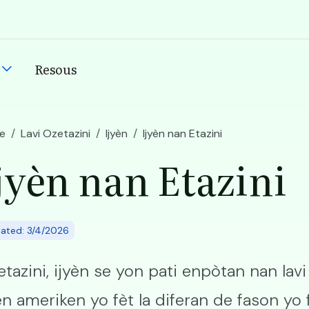
Resous
n
e
Lavi Ozetazini
Ijyèn
Ijyèn nan Etazini
jyèn nan Etazini
ated: 3/4/2026
tazini, ijyèn se yon pati enpòtan nan lav
èn ameriken yo fèt la diferan de fason yo 