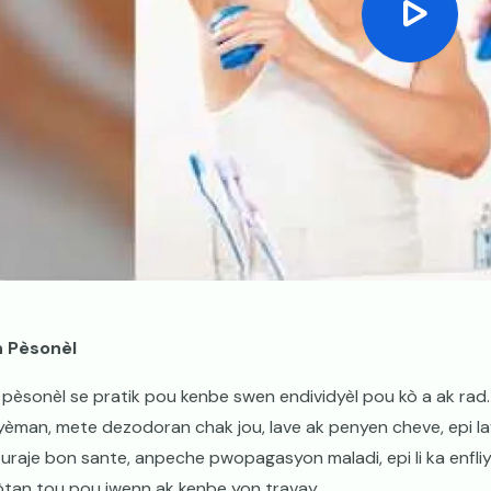
n Pèsonèl
n pèsonèl se pratik pou kenbe swen endividyèl pou kò a ak rad
lyèman, mete dezodoran chak jou, lave ak penyen cheve, epi la
uraje bon sante, anpeche pwopagasyon maladi, epi li ka enfliy
tan tou pou jwenn ak kenbe yon travay.