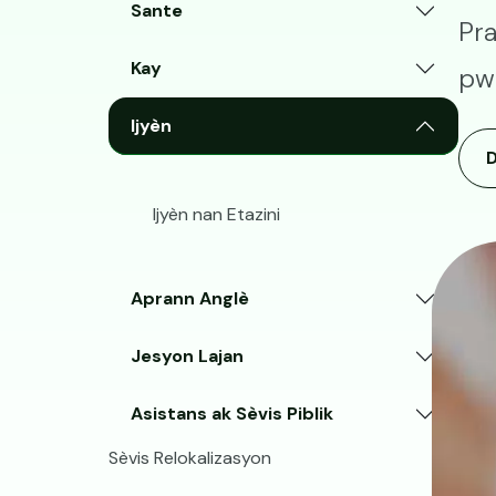
Sante
Pra
Kay
pwò
Ijyèn
Ijyèn nan Etazini
Aprann Anglè
Jesyon Lajan
Asistans ak Sèvis Piblik
Sèvis Relokalizasyon