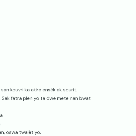
 san kouvri ka atire ensèk ak sourit.
k. Sak fatra plen yo ta dwe mete nan bwat
a.
.
an, oswa twalèt yo.