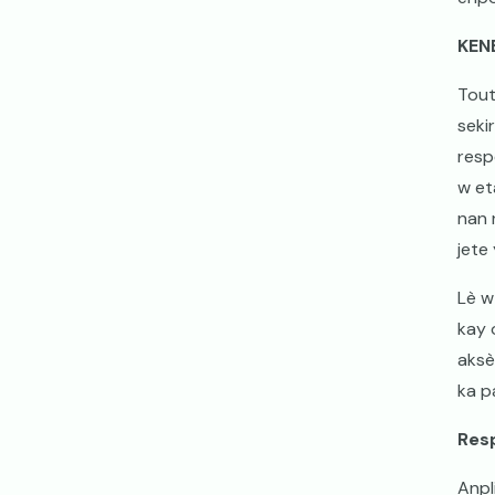
KEN
Tout
seki
resp
w et
nan 
jete
Lè w
kay 
aksè
ka p
Resp
Anpl