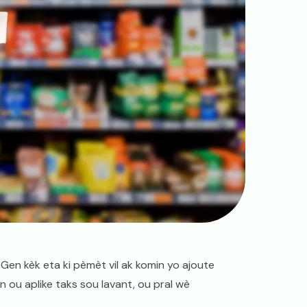
 Gen kèk eta ki pèmèt vil ak komin yo ajoute
in ou aplike taks sou lavant, ou pral wè