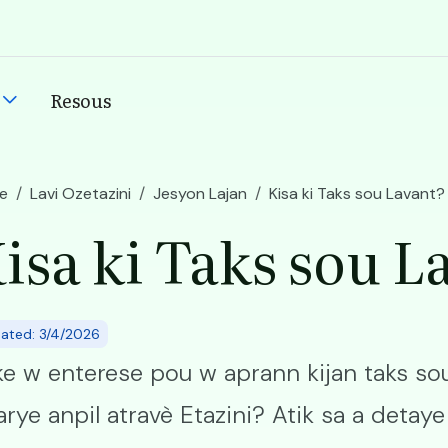
Resous
n
e
Lavi Ozetazini
Jesyon Lajan
Kisa ki Taks sou Lavant?
isa ki Taks sou L
ated: 3/4/2026
e w enterese pou w aprann kijan taks so
varye anpil atravè Etazini? Atik sa a deta