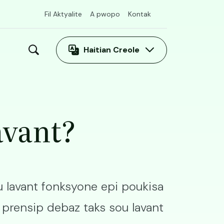
Fil Aktyalite
A pwopo
Kontak
Haitian Creole
avant?
u lavant fonksyone epi poukisa
ye prensip debaz taks sou lavant