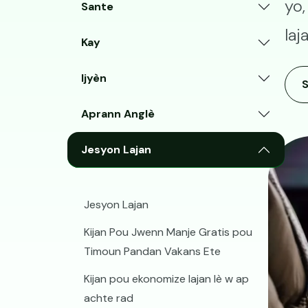
yo,
Sante
laj
Kay
Ijyèn
Aprann Anglè
Image
Jesyon Lajan
Jesyon Lajan
Kijan Pou Jwenn Manje Gratis pou
Timoun Pandan Vakans Ete
Kijan pou ekonomize lajan lè w ap
achte rad