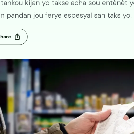
 tankou kijan yo takse acha sou entènèt 
an pandan jou ferye espesyal san taks yo.
Share