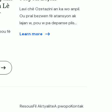
 Lè
Lavi chè Ozetazini an ka wo anpil.
y
Ou pral bezwen fè atansyon ak
lajan w, pou w pa depanse plis...
pou fè
Learn more
Resous
Fil Aktyalite
A pwopo
Kontak