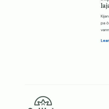
laj
Kija
pa ò
vann
Lea
Meni p