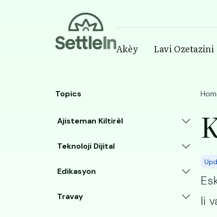
Banner
Akèy
Lavi Ozetazini
Main navigatio
Skip to main content
Topics
Hom
K
Ajisteman Kiltirèl
Teknoloji Dijital
Upd
Edikasyon
Esk
Travay
li 