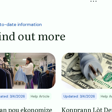
to-date information
ind out more
ge
Image
ated: 3/4/2026
Help Article
Updated: 3/4/2026
Help Ar
jan pou ekonomize
Konprann Lòt De