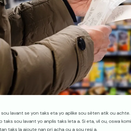
 sou lavant se yon taks eta yo aplike sou sèten atik ou achte.
 taks sou lavant yo anplis taks leta a. Si eta, vil ou, oswa kom
an taks la ajoute nan pri acha ou a sou resi a.