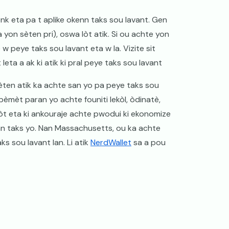
enk eta pa t aplike okenn taks sou lavant. Gen
a yon sèten pri), oswa lòt atik. Si ou achte yon
w peye taks sou lavant eta w la. Vizite sit
eta a ak ki atik ki pral peye taks sou lavant
sèten atik ka achte san yo pa peye taks sou
 pèmèt paran yo achte founiti lekòl, òdinatè,
òt eta ki ankouraje achte pwodui ki ekonomize
an taks yo. Nan Massachusetts, ou ka achte
s sou lavant lan. Li atik
NerdWallet
sa a pou