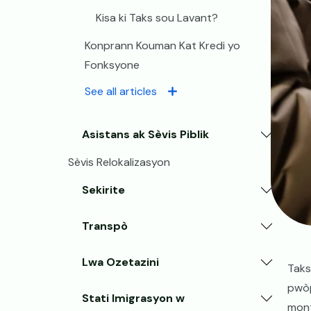
Kisa ki Taks sou Lavant?
Konprann Kouman Kat Kredi yo
Fonksyone
See all articles
Asistans ak Sèvis Piblik
Sèvis Relokalizasyon
Sekirite
Transpò
Lwa Ozetazini
Taks
pwòp
Stati Imigrasyon w
mont