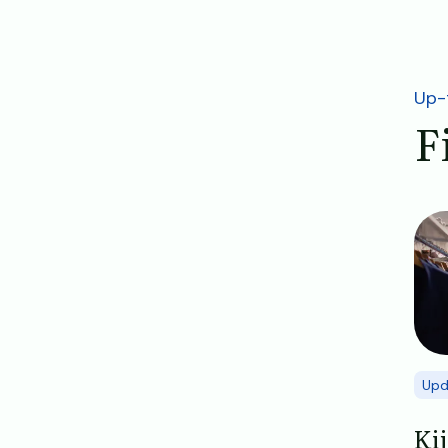
Up-
F
Ima
Upd
Ki