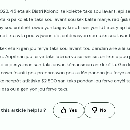
022, 45 eta ak Distri Kolonbi te kolekte taks sou lavant, epi s
eta ki pa kolekte taks sou lavant sou kèk kalite manje, rad (jisk
y sou entènèt oswa yon bagay ki soti nan yon lòt eta, y ap fè 
nèt eta w la pou w jwenn plis enfòmasyon sou taks sou lavant l
kèk eta ki gen jou ferye taks sou lavant tou pandan ane a lè 
nt. Anpil nan jou ferye taks leta sa yo se nan sezon lete a pou
ad espesyalman san taks anvan kòmansman ane lekòl la. Gen l
i oswa founiti pou preparasyon pou siklòn pandan jou ferye s
ke nenpòt atik jiska $2,500 san taks pandan jou ferye anyèl tak
i eta ou a gen yon jou ferye taks.
this article helpful?
Yes
No