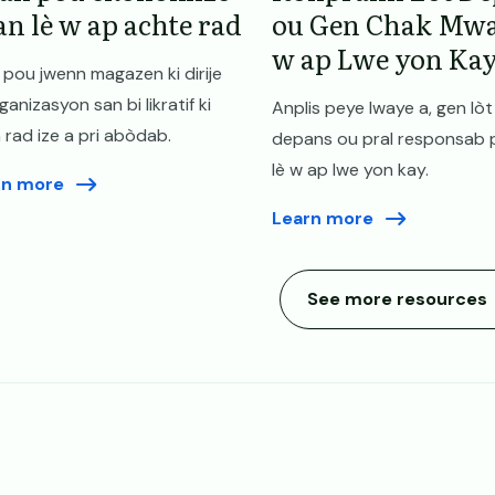
an lè w ap achte rad
ou Gen Chak Mwa
w ap Lwe yon Ka
n pou jwenn magazen ki dirije
ganizasyon san bi likratif ki
Anplis peye lwaye a, gen lòt
 rad ize a pri abòdab.
depans ou pral responsab 
lè w ap lwe yon kay.
rn more
Learn more
See more resources
ye paj la