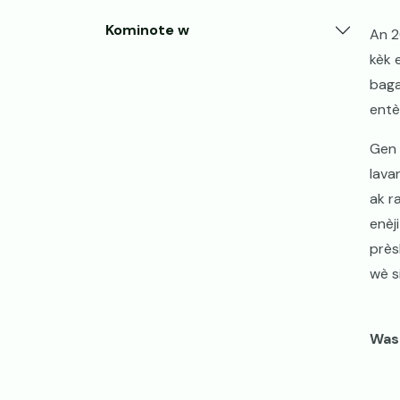
Kominote w
An 2
kèk 
baga
entè
Gen 
lava
ak r
enèj
près
wè s
Was 