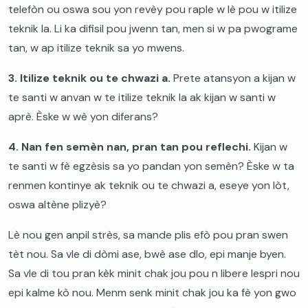
telefòn ou oswa sou yon revèy pou raple w lè pou w itilize
teknik la. Li ka difisil pou jwenn tan, men si w pa pwograme
tan, w ap itilize teknik sa yo mwens.
3. Itilize teknik ou te chwazi a.
Prete atansyon a kijan w
te santi w anvan w te itilize teknik la ak kijan w santi w
aprè. Èske w wè yon diferans?
4. Nan fen semèn nan, pran tan pou reflechi.
Kijan w
te santi w fè egzèsis sa yo pandan yon semèn? Èske w ta
renmen kontinye ak teknik ou te chwazi a, eseye yon lòt,
oswa altène plizyè?
​Lè nou gen anpil strès, sa mande plis efò pou pran swen
tèt nou. Sa vle di dòmi ase, bwè ase dlo, epi manje byen.
Sa vle di tou pran kèk minit chak jou pou n libere lespri nou
epi kalme kò nou. Menm senk minit chak jou ka fè yon gwo