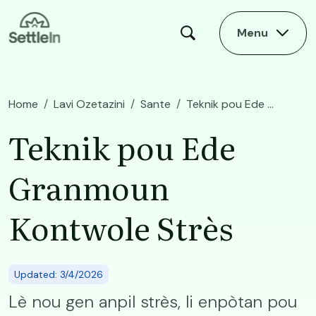
Skip to main content
Menu
Home
Lavi Ozetazini
Sante
Teknik pou Ede Granmoun Kontwole Strès
Teknik pou Ede
Granmoun
Kontwole Strès
Updated: 3/4/2026
Lè nou gen anpil strès, li enpòtan pou