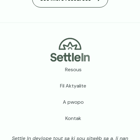
Meni pye paj la
Resous
Fil Aktyalite
A pwopo
Kontak
Settle In devlope tout sa ki sou sitwèb sa a, li nan