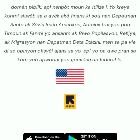
domèn piblik, epi nenpòt moun ka itilize l. Yo kreye
kontni sitwèb sa a avèk akò finans ki soti nan Depatman
Sante ak Sèvis Imèn Ameriken, Administrasyon pou
Timoun ak Fanmi yo ansanm ak Biwo Popilasyon, Refijye,
ak Migrasyon nan Depatman Deta Etazini, men sa pa vle
di se opinyon ofisyèl ajans sa yo, epi yo pa dwe pran sa
kòm yon apwobasyon gouvènman federal la.
Image
Image
Image
Image