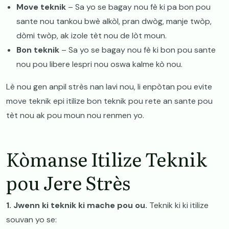
​Move teknik
– Sa yo se bagay nou fè ki pa bon pou
sante nou tankou bwè alkòl, pran dwòg, manje twòp,
dòmi twòp, ak izole tèt nou de lòt moun.
​Bon teknik
– Sa yo se bagay nou fè ki bon pou sante
nou pou libere lespri nou oswa kalme kò nou.
​Lè nou gen anpil strès nan lavi nou, li enpòtan pou evite
move teknik epi itilize bon teknik pou rete an sante pou
tèt nou ak pou moun nou renmen yo.
​Kòmanse Itilize Teknik
pou Jere Strès
​1. Jwenn ki teknik ki mache pou ou.
Teknik ki ki itilize
souvan yo se: