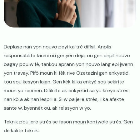
​​Deplase nan yon nouvo peyi ka trè difisil. Anplis
responsablite fanmi ou genyen deja, ou gen anpil nouvo
bagay pou w fè, tankou aprann yon nouvo lang epi jwenn
yon travay. Pifò moun ki fèk rive Ozetazini gen enkyetid
tou sou kesyon lajan. Gen kèk ki ka enkyè sou sekirite
moun yo renmen. Difikilte ak enkyetid sa yo kreye strès
nan kò a ak nan lespri a. Si w pa jere strès, li ka afekte
sante w, byennèt ou, ak relasyon w yo.
​Teknik pou jere strès se fason moun kontwole strès. Gen
de kalite teknik: