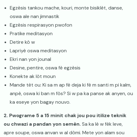
​Egzèsis tankou mache, kouri, monte bisiklèt, danse,
oswa ale nan jimnastik
​Egzèsis respirasyon pwofon
​Pratike meditasyon
​Detire kò w
​Lapriyè oswa meditasyon
​Ekri nan yon jounal
​Desine, pentire, oswa fè egzèsis
​Konekte ak lòt moun
​Mande tèt ou: Ki sa m ap fè deja ki fè m santi m pi kalm,
anpè, oswa ki ban m fòs? Si w pa ka panse ak anyen, ou
ka eseye yon bagay nouvo.
​2. Pwograme 5 a 15 minit chak jou pou itilize teknik
ou chwazi a pandan yon semèn.
Sa ka lè w fèk leve,
apre soupe, oswa anvan w al dòmi. Mete yon alam sou