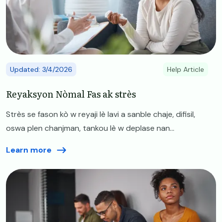
Updated: 3/4/2026
Help Article
​​Reyaksyon Nòmal Fas ak strès
Strès se fason kò w reyaji lè lavi a sanble chaje, difisil,
oswa plen chanjman, tankou lè w deplase nan...
Learn more
Image