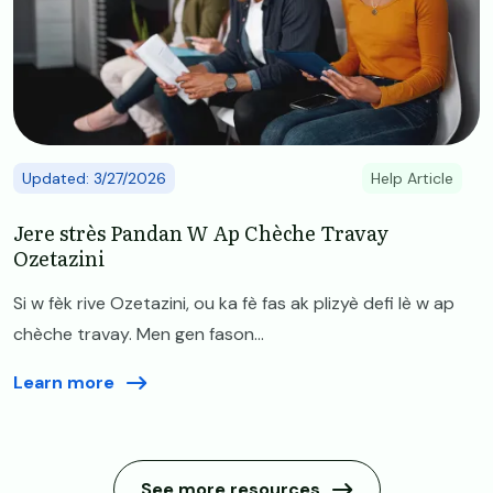
Updated: 3/27/2026
Help Article
Jere strès Pandan W Ap Chèche Travay
Ozetazini
Si w fèk rive Ozetazini, ou ka fè fas ak plizyè defi lè w ap
chèche travay. Men gen fason...
Learn more
See more resources