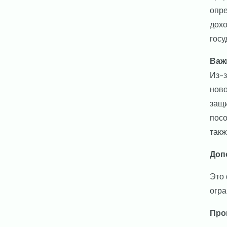
опре
дохо
госу
Важ
Из-з
ново
защи
посо
такж
Доп
Это 
огра
Про