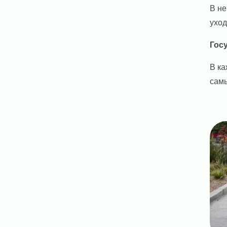
В не
уход
Гос
В ка
самы
Ima