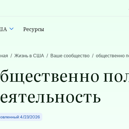
США
Ресурсы
n
вная
Жизнь в США
Ваше сообщество
общественно п
бщественно по
еятельность
овленный:4/23/2026