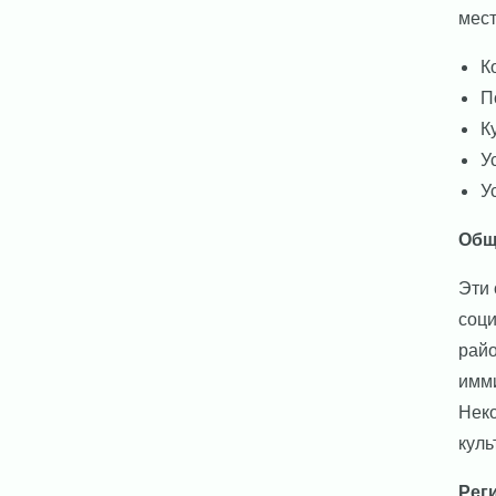
мест
К
П
К
У
У
Общ
Эти 
соци
райо
имми
Неко
куль
Рег