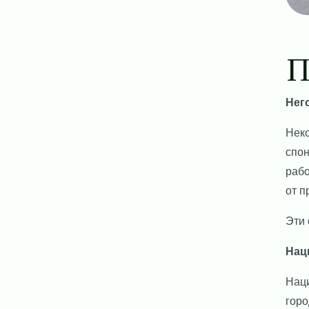
П
Нег
Неко
спон
рабо
от п
Эти 
Нац
Наци
горо