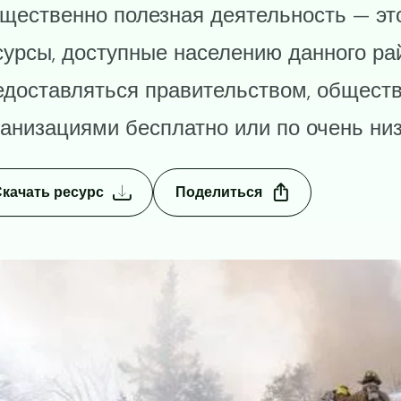
щественно полезная деятельность — это
сурсы, доступные населению данного рай
едоставляться правительством, общест
ганизациями бесплатно или по очень низ
качать ресурс
Поделиться