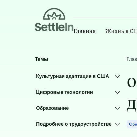
Banner
Главная
Жизнь в 
Main navigatio
Skip to main content
Темы
Гла
о
Культурная адаптация в США
д
Цифровые технологии
Образование
Подробнее о трудоустройстве
Обн