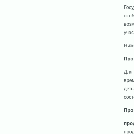
Госу
особ
возм
учас
Ниж
Про
Для 
врем
деть
сост
Про
про
прод