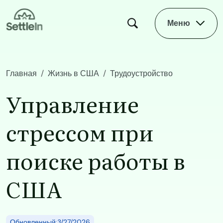
Skip to main content
Меню
Главная
Жизнь в США
Трудоустройство
Управление стрессом при поиске работы в США
Управление
стрессом при
поиске работы в
США
Обновленный:3/27/2026