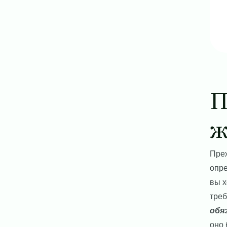
П
ж
Преж
опре
вы х
треб
обя
оно 