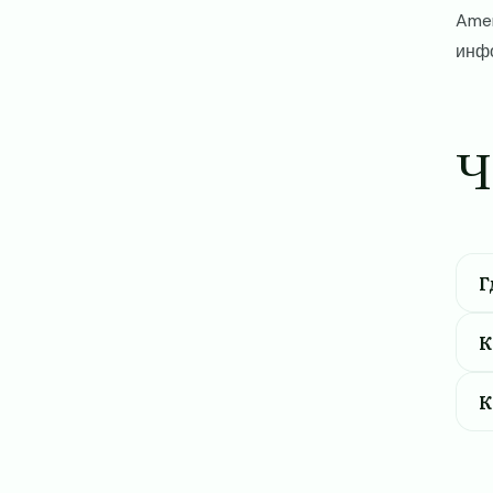
Amer
инф
Ч
Г
К
К