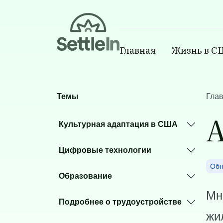
Banner
Главная
Жизнь в 
Main navigatio
Skip to main content
Темы
Гла
А
Культурная адаптация в США
Цифровые технологии
Обн
Образование
Мн
Подробнее о трудоустройстве
жи