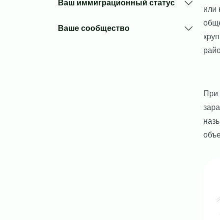
Ваш иммиграционный статус
или 
обще
Ваше сообщество
круп
райо
При 
зара
назы
объе
Ima