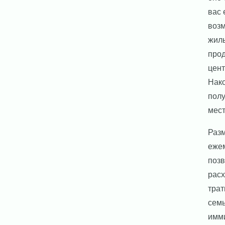
вас 
воз
жиль
прод
цент
Нако
полу
мест
Разм
еже
позв
расх
трат
семь
имми