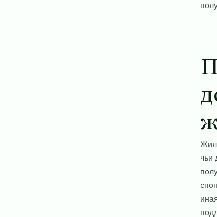
полу
П
д
ж
Жиль
чьи 
полу
спон
иная
под