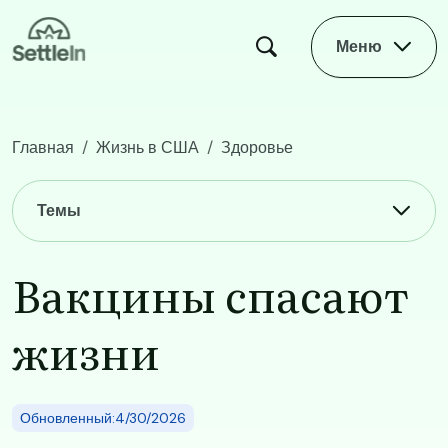
Skip to main content
Меню
Главная
Жизнь в США
Здоровье
Вакцины спасают жизни
Main navigation
Темы
Вакцины спасают
жизни
Обновленный:4/30/2026