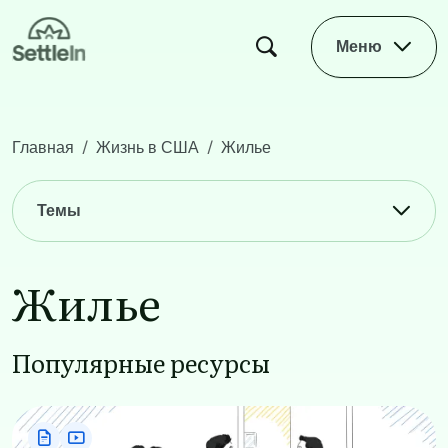
Skip to main content
Меню
Главная
Жизнь в США
Жилье
Main navigation
Темы
Жилье
Популярные ресурсы
Image