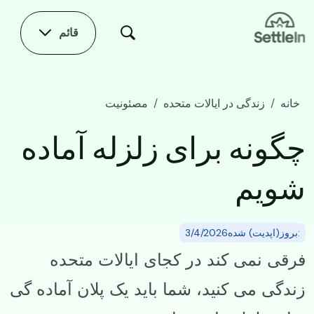
Skip to main conten
قائم
خانه
زندگی در ایالات متحده
مصئونیت
چگونه برای زلزله آماده شویم
چگونه برای زلزله آماده
شویم
:بروز(اپدیت) شده3/4/2026
فرقی نمی‌ کند در کجای ایالات متحده
زندگی می‌ کنید، شما باید یک پلان آماده گی