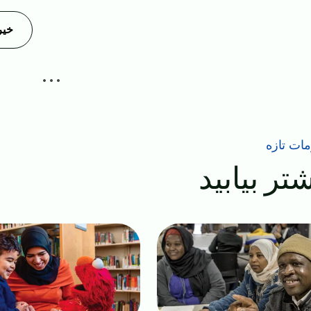
خیر
ات تازه
تر بیابید
Image
I