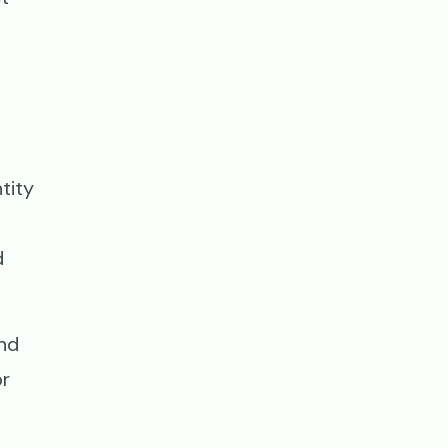
tity
d
nd
or