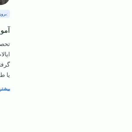
بروز(اپ
آمو
تحصی
ایال
گرفت
ی...
بیشتر 