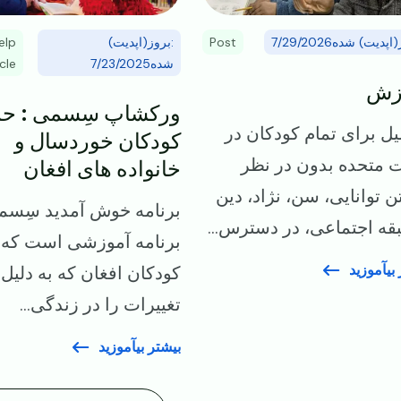
elp
:بروز(اپدیت)
Post
:دیت) شده7/29/2026
cle
شده7/23/2025
زش
ورکشاپ سِسمی : حم
ل برای تمام کودکان در
کودکان خوردسال و
خانواده های افغان
ات متحده بدون در نظر
ن توانایی، سن، نژاد، دین
برنامه خوش آمدید سِسم
ا طبقه اجتماعی، در دسترس
برنامه آموزشی است که 
بیآموزید
کودکان افغان که به دلیل
تغییرات را در زندگی...
بیشتر بیآموزید