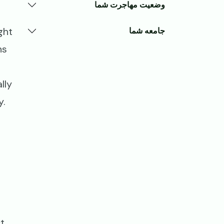
وضعیت مهاجرت شما
ght
جامعه شما
ns
lly
ry.
ct