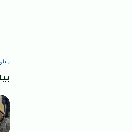
معلوم
بیش
mage