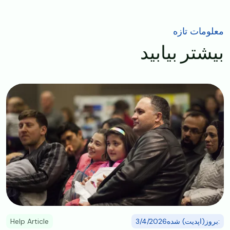
معلومات تازه
بیشتر بیابید
Image
:بروز(اپدیت) شده3/4/2026
Help Article