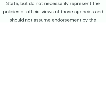
State, but do not necessarily represent the
policies or official views of those agencies and
should not assume endorsement by the
Federal Government.
Image
Image
Image
Image
Legal
سیاست حفظ حریم خصوصی
شرایط وقوانین استفاده