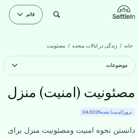
Skip to main conten
قائم
خانه
زندگی در ایالات متحده
مصئونیت
مصئونیت (امنیت) منزل
Main navigation
موضوعات
مصئونیت (امنیت) منزل
:بروز(اپدیت) شده3/4/2026
دانستن نحوه امنیت ومصئونیت منزل برای