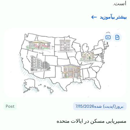
است.
بیشتر بیآموزید
Image
:بروز(اپدیت) شده7/15/2026
Post
مسیریابی مسکن در ایالات متحده