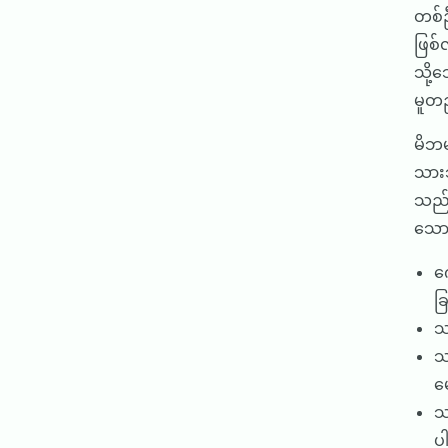
တစ်ဦ
ဖြစ
သို့သ
မူတ
မိဘမ
သားသမ
သည်
သော 
က
ခြ
သ
သ
မ
သ
ပ