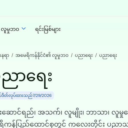
 လူမှုဘဝ
ရင်းမြစ်များ
n
နေရာ
အမေရိကန်နိုင်ငံ၏ လူမှုဘဝ
ပညာရေး
ပညာရေး
ပညာရေး
ပ်ဒိတ်လုပ်ထားသည်7/29/2026
မ်းဆောင်ရည်၊ အသက်၊ လူမျိုး၊ ဘာသာ၊ လူမှုရ
ရိကန်ပြည်ထောင်စုတွင် ကလေးတိုင်း ပညာသင