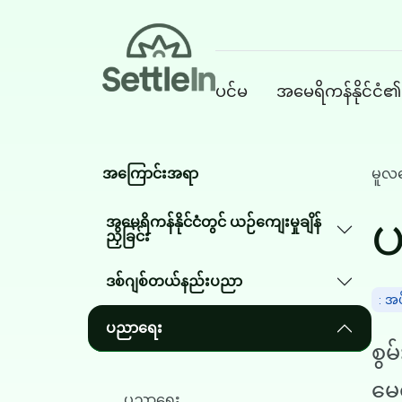
Banner
ပင်မ
အမေရိကန်နိုင်ငံ၏
Main navigatio
Skip to main content
အကြောင်းအရာ
မူလ
အမေရိကန်နိုင်ငံတွင် ယဉ်ကျေးမှုချိန်
ညှိခြင်း
ဒစ်ဂျစ်တယ်နည်းပညာ
: အ
ပညာရေး
စွ
မေ
ပညာရေး