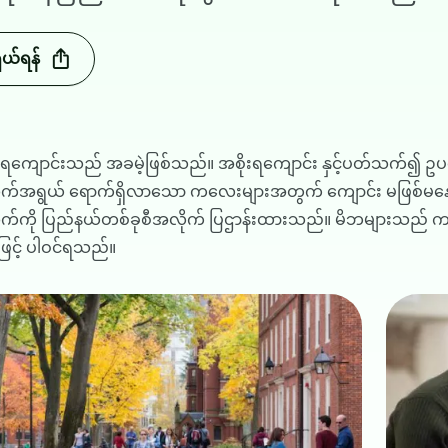
ှယ်ရန်
းရကျောင်းသည် အခမဲ့ဖြစ်သည်။ အစိုးရကျောင်း နှင့်ပတ်သက်၍ ဥပ
်အရွယ် ရောက်ရှိလာသော ကလေးများအတွက် ကျောင်း မဖြစ်မန
ကို ပြည်နယ်တစ်ခုစီအလိုက် ပြဌာန်းထားသည်။ မိဘများသည် ကလေး
းဖြင့် ပါဝင်ရသည်။
ge
Image