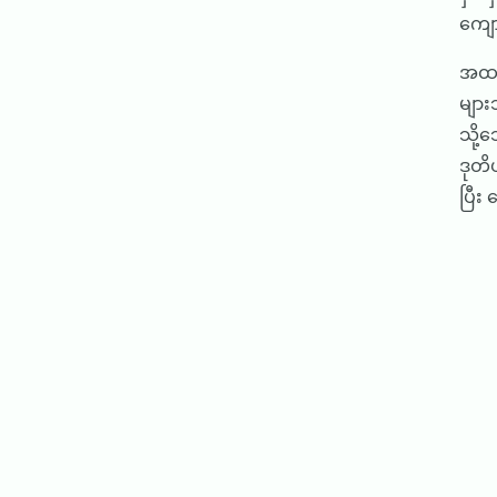
ကျေ
အထက်
မျာ
သို့
ဒုတိ
ပြီး