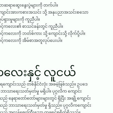
ိဘဆရာဆွေးနွေးပွဲများကို တက်ပါ။
ျောင်းအားကစားအသင်း သို့ အနုပညာအသင်းစသော
ုပ်ရှားမှုများကို ကူညီပါ။
င့်ကလေး၏ စာသင်ခန်းတွင် ကူညီပါ။
င့်ကလေးကို ဘတ်စ်ကား သို့ ကျောင်းသို့ လိုက်ပို့ပါ။
င့်ကလေးကို အိမ်စာအတူလုပ်ပေးပါ။
လေးနှင့် လူငယ်
းရကျောင်းသည် တစ်နိုင်ငံလုံး အခမဲ့ဖြစ်သည်။ ဥပဒေ
ာသာရေးသတ်မှတ်မှု မရှိပါ။ ပုဂ္ဂလိက ကျောင်း
သည် နေရာတော်တော်များများတွင် ရှိပြီး အချို့ကျောင်း
သည် ဘာသာရေးသတ်မှတ်မှု ရှိသည်။ ပုဂ္ဂလိကကျောင်း
သည် အလွန်ဈေးကြီးသော ကျူရှင်စရိတ်ရှိသည်။