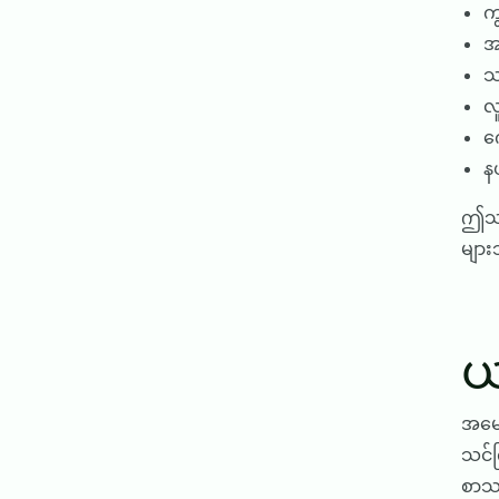
က
အ
သ
လ
က
န
ဤသင်
များ
ယ
အမေရ
သင်က
စာသင