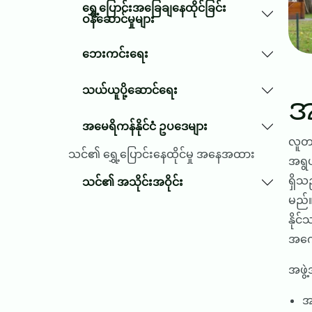
ရွှေ့ပြောင်းအခြေချနေထိုင်ခြင်း
ဝန်ဆောင်မှုများ
ဘေးကင်းရေး
သယ်ယူပို့ဆောင်ရေး
အ
အမေရိကန်နိုင်ငံ ဥပဒေများ
လူတ
သင်၏ ရွှေ့ပြောင်းနေထိုင်မှု အနေအထား
အရွယ
ရှိသ
သင်၏ အသိုင်းအဝိုင်း
မည်။
နိုင
အကော
အဖွဲ
အ