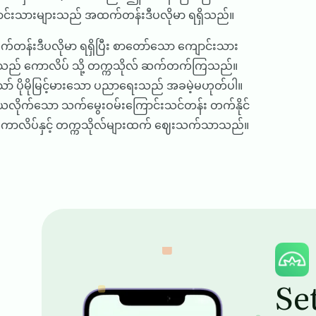
ာင်းသားများသည် အထက်တန်းဒီပလိုမာ ရရှိသည်။
တန်းဒီပလိုမာ ရရှိပြီး စာတော်သော ကျောင်းသား
းသည် ကောလိပ် သို့ တက္ကသိုလ် ဆက်တက်ကြသည်။
သော် ပိုမိုမြင့်မားသော ပညာရေးသည် အခမဲ့မဟုတ်ပါ။
ယလိုက်သော သက်မွေးဝမ်းကြောင်းသင်တန်း တက်နိုင်
 ကောလိပ်နှင့် တက္ကသိုလ်များထက် ဈေးသက်သာသည်။
Image
Se
Image