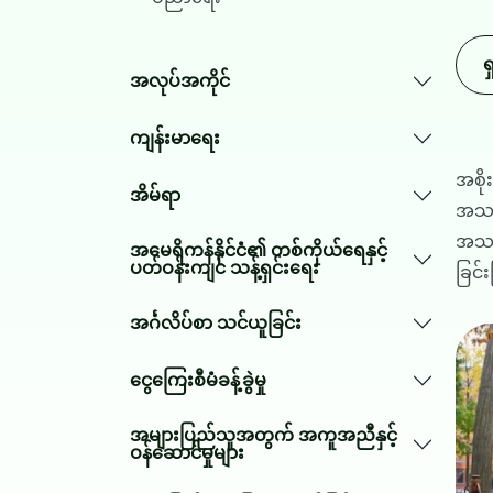
ရ
အလုပ်အကိုင်
ကျန်းမာရေး
အစို
အိမ်ရာ
အသက
အသက်
အမေရိကန်နိုင်ငံ၏ တစ်ကိုယ်ရေနှင့်
ပတ်ဝန်းကျင် သန့်ရှင်းရေး
ခြင်
အင်္ဂလိပ်စာ သင်ယူခြင်း
Ima
ငွေကြေးစီမံခန့်ခွဲမှု
အများပြည်သူအတွက် အကူအညီနှင့်
ဝန်ဆောင်မှုများ