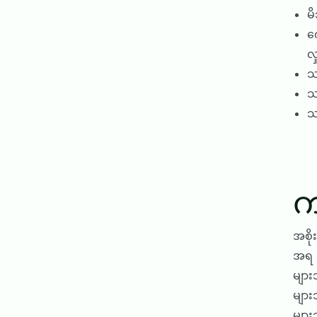
မ
က
လှ
သ
သ
သ
က
အစို
အရ ဘ
များ
များ
များ