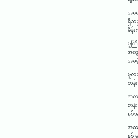
အမေ
ရှိသ
မိန
မူကြ
အတွက
အခမ
မူလတ
တန်း
အလယ်
တန်း
နှစ်
အထက်
နှစ်