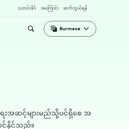
သတင်းဖိဒ်
အကြောင်း
ဆက်သွယ်ရန်
Burmese
ေးအဆင့်များမည်သို့ပင်ရှိစေ အ
်နိုင်သည်။