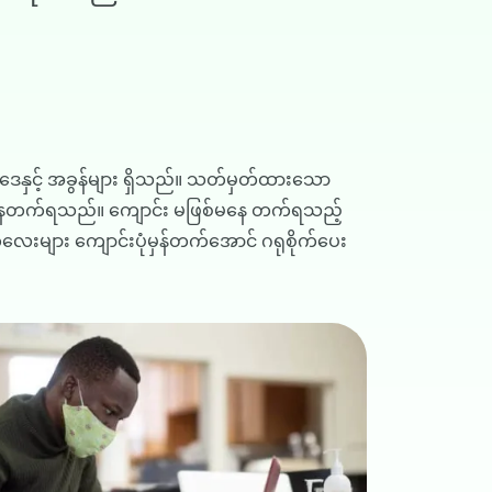
ဒေနှင့် အခွန်များ ရှိသည်။ သတ်မှတ်ထားသော
ေတက်ရသည်။ ကျောင်း မဖြစ်မနေ တက်ရသည့်
များ ကျောင်းပုံမှန်တက်အောင် ဂရုစိုက်ပေး