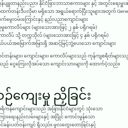
ွန်ပျူတာနည်းပညာ၊ နိုင်ငံခြားဘာသာစကားများ နှင့် အတွင်းရေးမှူး
ထက်တန်းဒီပလိုမာ မရှိသော အရွယ်ရောက်ပြီးသူများအတွက် Genera
က်မွေးဝမ်းကြောင်းနှင့် နည်းပညာကျောင်းများ
ူမှုကောလိပ်များ (များသောအားဖြင့် ၂ နှစ် ပရိုဂရမ်)
ောလိပ် သို့ တက္ကသိုလ် (များသောအားဖြင့် ၄ နှစ် ပရိုဂရမ်)
ယ်ပယ်အမြောက်အမြားရှိ အဆင့်မြင့်ဘွဲ့ပေးသော ကျောင်းများ
တန်းများ၊ ကျောင်းများ၊ ကောလိပ်များသည် ကုန်ကျစရိတ်များသည်။
သည် ငွေကြေးလိုအပ်သော ကျောင်းသားများကို ထောက်ပံ့သည်။
ဉ်ကျေးမှု ညှိခြင်း
ိကန်ကျောင်းများသည် အခြားန်ိုင်ငံများတွင် သုံးသော
ြားရေးနည်းလမ်းများနှင့် အပြိုင် ကောင်းမွန်သော
်ခန်းပတ်ဝန်းကျင် ရှိသည်။ မူလတွေးတောခြင်းနှင့်