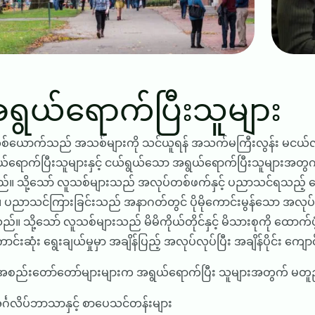
ရွယ်ရောက်ပြီးသူများ
စ်ယောက်သည် အသစ်များကို သင်ယူရန် အသက်မကြီးလွန်း မငယ်လ
်ရောက်ပြီးသူများနှင့် ငယ်ရွယ်သော အရွယ်ရောက်ပြီးသူများအတွက
ည်။ သို့သော် လူသစ်များသည် အလုပ်တစ်ဖက်နှင့် ပညာသင်ရသည့် ကောင
 ပညာသင်ကြားခြင်းသည် အနာဂတ်တွင် ပိုမိုကောင်းမွန်သော အလုပ်အ
်သည်။ သို့သော် လူသစ်များသည် မိမိကိုယ်တိုင်နှင့် မိသားစုကို ထောက
င်းဆုံး ရွေးချယ်မှုမှာ အချိန်ပြည့် အလုပ်လုပ်ပြီး အချိန်ပိုင်း ကျ
့အစည်းတော်တော်များများက အရွယ်ရောက်ပြီး သူများအတွက် မ
င်္ဂလိပ်ဘာသာနှင့် စာပေသင်တန်းများ