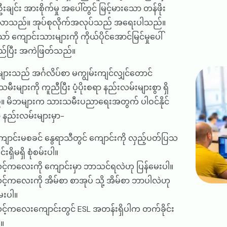
းချင်း အားစိုက်မှု အပေါ်တွင် မြင့်မားသော တန်ဖိုး
်လာသည်။ အုပ်စုလိုက်အလုပ်သည် အရေးပါသည်။
ော် ကျောင်းသားများကို ကိုယ်ပိုင်အောင်မြင်မှုပေါ်
ည်ပြီး အကဲဖြတ်သည်။
Image
ျားသည် အင်္ဂလိပ်စာ မကျွမ်းကျင်လျှင်တောင်
ီးများကို ကူညီပြီး ပံ့ပိုးစရာ နည်းလမ်းများစွာ ရှိ
။ မိဘများက သားသမီးပညာရေးအတွက် ပါဝင်နိုင်
နည်းလမ်းများမှာ-
ျောင်းမစခင် နွေရာသီတွင် ကျောင်းကို လှည့်ပတ်ပြသ
င်းရှိမရှိ စုံစမ်းပါ။
င့်ကလေးကို ကျောင်းမှာ ဘာသင်ရလဲဟု ပြန်မေးပါ။
င့်ကလေးကို အိမ်စာ စာအုပ် သို့ အိမ်စာ ဘာပါလဲဟု
ေးပါ။
င့်ကလေးကျောင်းတွင် ESL အတန်းရှိပါက တက်ခိုင်း
ါ။