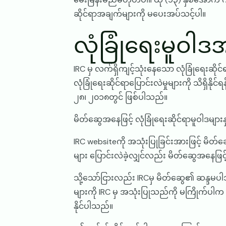
ဆိုင်ရာအချက်များကို မပေးအပ်သင့်ပါ။
လုံခြုံရေးမူဝါ
IRC မှ လက်ရှိကျင့်သုံးနေသော လုံခြုံရေးဆိုင်
လုံခြုံရေးဆိုင်ရာပြောင်းလဲမှုများကို သိရှိနိ
၂၈၊ ၂၀၁၈တွင် ဖြစ်ပါသည်။
မိတ်ဆွေအနေဖြင့် လုံခြုံရေးဆိုင်ရာမူဝါဒမျ
IRC websiteကို အသုံးပြုခြင်းအားဖြင့် မိတ်ဆ
များ ပြောင်းလဲခဲ့လျှင်လည်း မိတ်ဆွေအနေဖ
သို့သော်ငြားလည်း IRCမှ မိတ်ဆွေ၏ ဆန္ဒမ
များကို IRC မှ အသုံးပြုသည်ကို မကြိုက်ပါ
နိုင်ပါသည်။