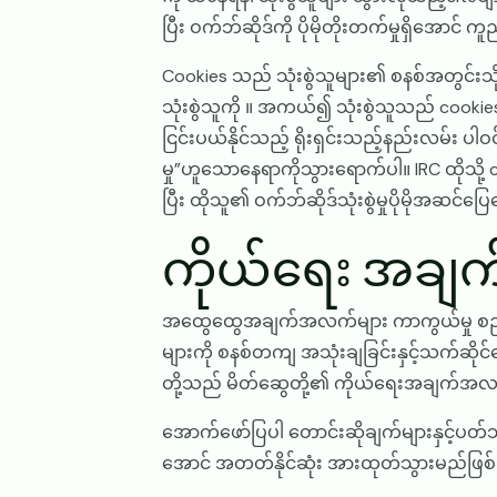
ပြီး ဝက်ဘ်ဆိုဒ်ကို ပိုမိုတိုးတက်မှုရှိအောင်
Cookies သည် သုံးစွဲသူများ၏ စနစ်အတွင်းသို
သုံးစွဲသူကို ။ အကယ်၍ သုံးစွဲသူသည် cookie
ငြင်းပယ်နိုင်သည့် ရိုးရှင်းသည့်နည်းလမ်း 
မှု”ဟူသောနေရာကိုသွားရောက်ပါ။ IRC ထိုသို
ပြီး ထိုသူ၏ ဝက်ဘ်ဆိုဒ်သုံးစွဲမှုပိုမိုအဆင်ပ
ကိုယ်ရေး အခ
အထွေထွေအချက်အလက်များ ကာကွယ်မှု စည်း
များကို စနစ်တကျ အသုံးချခြင်းနှင့်သက်ဆို
တို့သည် မိတ်ဆွေတို့၏ ကိုယ်ရေးအချက်အလက
အောက်ဖော်ပြပါ တောင်းဆိုချက်များနှင့်ပတ်
အောင် အတတ်နိုင်ဆုံး အားထုတ်သွားမည်ဖြ