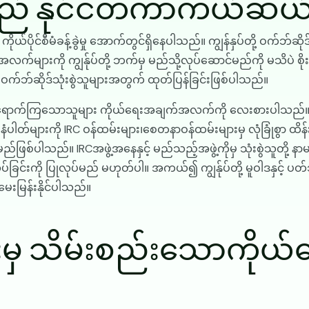
သည် နိုင်ငံတကာကယ်ဆယ
်ပိုင်စီမံခန့်ခွဲမှု အောက်တွင်ရှိနေပါသည်။ ကျွန်နှပ်တို့ ဝက်ဘ်ဆိ
ျားကို ကျွန်ုပ်တို့ ဘက်မှ မည်သို့လုပ်ဆောင်မည်ကို မသိပဲ စိုးရ
ဝက်ဘ်ဆိုဒ်သုံးစွဲသူများအတွက် ထုတ်ပြန်ခြင်းဖြစ်ပါသည်။
ာရောက်ကြသောသူများ ကိုယ်ရေးအချက်အလက်ကို လေးစားပါသည်။ ဝ
်းနံပါတ်များကို IRC ဝန်ထမ်းများ၊စေတနာဝန်ထမ်းများမှ လုံခြုံစွ
မည်ဖြစ်ပါသည်။ IRCအဖွဲ့အနေနှင့် မည်သည့်အဖွဲ့ကိုမှ သုံးစွဲသူတို့ နာ
ုလုပ်ခြင်းကို ပြုလုပ်မည် မဟုတ်ပါ။ အကယ်၍ ကျွန်ုပ်တို့ မူဝါဒနှင်
းမြန်းနိုင်ပါသည်။
်းမှ သိမ်းစည်းသောကိ