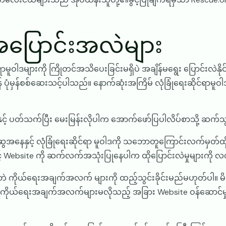
ဒအပြောင်းအလဲများ
ရာမူဝါဒများကို ကြိုတင်အသိပေးခြင်းမရှိပဲ အချိန်မရွေး ပြောင်းလဲနိုင
ုင်ရန် ပုံမှန်စစ်ဆေးသင့်ပါသည်။ နောက်ဆုံးအကြိမ် လုံခြုံရေးဆိုင်ရာမ
ားနှင့် ပတ်သက်ပြီး မေးမြန်းလိုပါက အောက်ဖော်ပြပါလိပ်စာသို့ ဆက်
ွေအနေနှင့် လုံခြုံရေးဆိုင်ရာ မူဝါဒကို သဘောတူကြောင်းလက်မှတ်ထိုးရ
ြင့် Website ကို ဆက်လက်အသုံးပြုနေပါက ထိုပြောင်းလဲမှုများကိ
ပါဘဲ ကိုယ်ရေးအချက်အလက် များကို ထည့်သွင်းခိုင်းမည်မဟုတ်ပါ။
က ကိုယ်ရေးအချက်အလက်များမလိုသည့် အခြား Website ဝန်ဆောင်မှုမျ