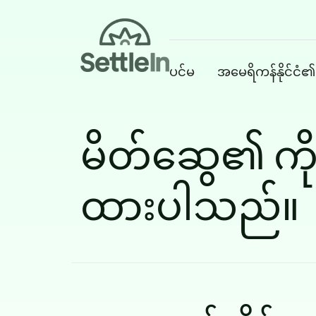
Banner
ပင်မ
အမေရိကန်နိုင်ငံ၏
မိတ်ဆွေ၏ ကိ
Skip to main content
ထားပါသည်။