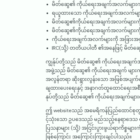
မိတ်ဆွေ၏ ကိုယ်ရေးအချက်အလက်များကို
ရယူထားသော ကိုယ်ရေးအချက်အလက်များကို
မိတ်ဆွှေ၏ကိုယ်ရေးအချက်အလက်များကို 
မိတ်ဆွေ၏ကိုယ်ရေးအချက်အလက်များကို လ
ကိုယ်ရေးအချက်အလက်များကို အခြားအဖွဲ့
IRC(သို့) တတိယပါတီ ၏အနေဖြင့် မိတ်ဆွ
ကျွန်ုပ်တို့သည် မိတ်ဆွေ၏ ကိုယ်ရေးအချက်အ
အဖွဲ့သည် မိတ်ဆွေ၏ ကိုယ်ရေးအချက် များ
အလွန်တရာ ဆိုးရွားလွန်းသော အဖြစ်အပျက်မျ
ချထားပေးရေးနှင့် အနာဂတ်ထူထောင်ရေးအစီအ
နုပ်တို့သည် မိတ်ဆွေ၏ ကိုယ်ရေးအချက်များ
ဤ websiteသည် အမေရိကန်ပြည်ထောင်စုတွင် 
င့်သုံးသော ဥပဒေသည် မည်သည့်နေရာဒေသ တွင်မဆ
ပြသနာများ (သို့) အငြင်းပွားဖွယ်ရာကိစ္စများက
ဖြစ်ကြောင်း အကြောင်းကြားချင်ပါသည်။