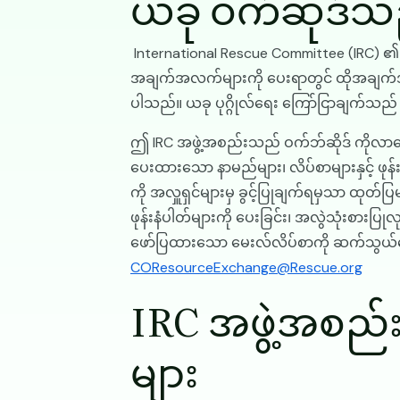
ယခု ဝက်ဆိုဒ်
International Rescue Committee (IRC) ၏ ကိုယ
အချက်အလက်များကို ပေးရာတွင် ထိုအချက်အလက်မ
ပါသည်။ ယခု ပုဂ္ဂိုလ်ရေး ကြော်ငြာချက်သည် 
ဤ IRC အဖွဲ့အစည်းသည် ဝက်ဘ်ဆိုဒ် ကိုလ
ပေးထားသော နာမည်များ၊ လိပ်စာများနှင့် ဖုန
ကို အလှူရှင်များမှ ခွင့်ပြုချက်ရမှသာ ထုတ်ပြ
ဖုန်းနံပါတ်များကို ပေးခြင်း၊ အလွဲသုံးစားပြ
ဖော်ပြထားသော မေးလ်လိပ်စာကို ဆက်သွယ်မေ
COResourceExchange@Rescue.org
IRC အဖွဲ့အစည
များ