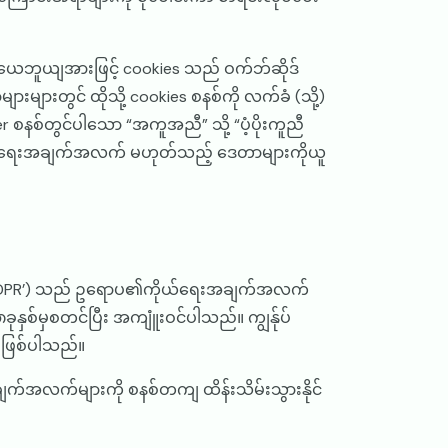
ါ။ ယေဘူယျအားဖြင့် cookies သည် ဝက်ဘ်ဆိုဒ်
ျားတွင် ထိုသို့ cookies စနစ်ကို လက်ခံ (သို့)
r စနစ်တွင်ပါသော “အကူအညီ” သို့ “ပံ့ပိုးကူညီ
ှ ကိုယ်ရေးအချက်အလက် မဟုတ်သည့် ဒေတာများကိုယူ
 (‘GDPR’) သည် ဥရောပ၏ကိုယ်ရေးအချက်အလက်
နှစ်မှစတင်ပြီး အကျူံးဝင်ပါသည်။ ကျွန်ုပ်
်ဖြစ်ပါသည်။
ချက်အလက်များကို စနစ်တကျ ထိန်းသိမ်းသွားနိုင်