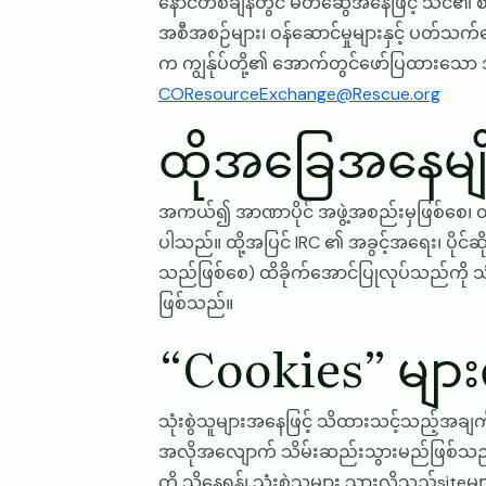
နောင်တစ်ချိန်တွင် မိတ်ဆွေအနေဖြင့် သင်၏ စာတ
အစီအစဉ်များ၊ ဝန်ဆောင်မှုများနှင့် ပတ်
က ကျွန်ုပ်တို့၏ အောက်တွင်ဖော်ပြထားသော အီ
COResourceExchange@Rescue.org
ထိုအခြေအနေမျိုး
အကယ်၍ အာဏာပိုင် အဖွဲ့အစည်းမှဖြစ်စေ၊ တရာ
ပါသည်။ ထို့အပြင် IRC ၏ အခွင့်အရေး၊ ပိုင်ဆ
သည်ဖြစ်စေ) ထိခိုက်အောင်ပြုလုပ်သည်ကို သ
ဖြစ်သည်။
“Cookies” များကိ
သုံးစွဲသူများအနေဖြင့် သိထားသင့်သည့်အချက
အလိုအလျောက် သိမ်းဆည်းသွားမည်ဖြစ်သည်။ C
ကို သိနေရန်၊ သုံးစွဲသူများ သွားလိုသည့်siteမျ