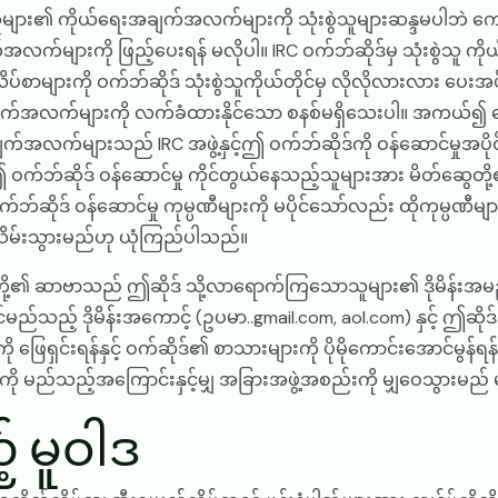
သူများ၏ ကိုယ်ရေးအချက်အလက်များကို သုံးစွဲသူများဆန္ဒမပါဘဲ ကောက
က်အလက်များကို ဖြည့်ပေးရန် မလိုပါ။ IRC ဝက်ဘ်ဆိုဒ်မှ သုံးစွဲသ
ိပ်စာများကို ဝက်ဘ်ဆိုဒ် သုံးစွဲသူကိုယ်တိုင်မှ လိုလိုလားလား ပ
သို့အချက်အလက်များကို လက်ခံထားနိုင်သော စနစ်မရှိသေးပါ။ အကယ်၍ နော
အလက်များသည် IRC အဖွဲ့နှင့်ဤ ဝက်ဘ်ဆိုဒ်ကို ဝန်ဆောင်မှုအပိုင်း
်ဘ်ဆိုဒ် ဝန်ဆောင်မှု ကိုင်တွယ်နေသည့်သူများအား မိတ်ဆွေတို
ဝက်ဘ်ဆိုဒ် ဝန်ဆောင်မှု ကုမ္ပဏီများကို မပိုင်သော်လည်း ထိုကုမ္
ိန်းသိမ်းသွားမည်ဟု ယုံကြည်ပါသည်။
ပ်တို့၏ ဆာဗာသည် ဤဆိုဒ် သို့လာရောက်ကြသောသူများ၏ ဒိုမိန်းအမည်မ
သည့် ဒိုမိန်းအကောင့် (ဥပမာ..gmail.com, aol.com) နှင့် ဤဆိုဒ်
ြေရှင်းရန်နှင့် ဝက်ဆိုဒ်၏ စာသားများကို ပိုမိုကောင်းအောင်မွန်
မည်သည့်အကြောင်းနှင့်မျှ အခြားအဖွဲ့အစည်းကို မျှဝေသွားမည်
့ မူဝါဒ