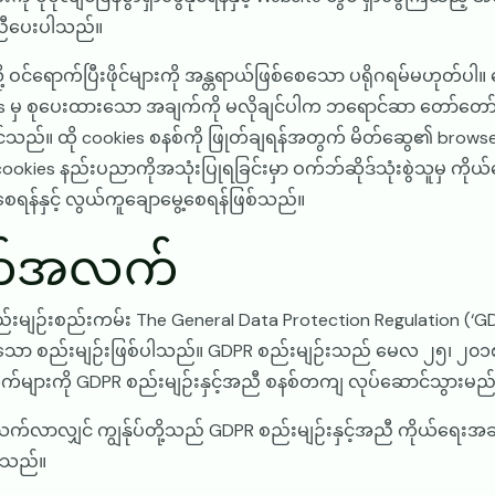
 ကူညီပေးပါသည်။
့ ဝင်ရောက်ပြီးဖိုင်များကို အန္တရာယ်ဖြစ်စေသော ပရိုဂရမ်မဟုတ်ပ
s မှ စုပေးထားသော အချက်ကို မလိုချင်ပါက ဘရောင်ဆာ တော်တော်များမ
ပါဝင်သည်။ ထို cookies စနစ်ကို ဖြုတ်ချရန်အတွက် မိတ်ဆွေ၏ browse
့ cookies နည်းပညာကိုအသုံးပြုရခြင်းမှာ ဝက်ဘ်ဆိုဒ်သုံးစွဲသူမ
ြေစေရန်နှင့် လွယ်ကူချောမွေ့စေရန်ဖြစ်သည်။
ျက်အလက်
မျဉ်းစည်းကမ်း The General Data Protection Regulation
င်သော စည်းမျဉ်းဖြစ်ပါသည်။ GDPR စည်းမျဉ်းသည် မေလ ၂၅၊ ၂၀၁၈ခု
်များကို GDPR စည်းမျဉ်းနှင့်အညီ စနစ်တကျ လုပ်ဆောင်သွားမည
သက်လာလျှင် ကျွန်ုပ်တို့သည် GDPR စည်းမျဉ်းနှင့်အညီ ကိုယ်ရေးအ
စ်သည်။