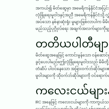
အကယ်၍ မိတ်ဆွေမှာ အမေရိကန်နိုင်ငံအပြင်ဘက်
လုံခြုံရေးမူဝါဒနှင့်အညီ အမေရိကန်နိုင်ငံသို့ 
အပ်သော နစ်နာဆုံးရှံး မှုများဖြစ်လာပါက မိမ
မည်သည့်ပုဂ္ဂိုလ်ရေး အချက်အလက်များကိုမ
တတိယပါတီများသိ
မိတ်ဆွေအနေဖြင့် ကောင်းမွန်သော ဝန်ဆောင်မှုမျာ
ခွင့်ပေးပါမည်။ဤလုံခြုံရေးမူဝါဒသည် မိမိတို
တံဆိပ် ပါဝင်နေသော အခြားဝက်ဘ်ဆိုဒ်များ၏ လ
မူဝါဒများကို ထိုဝက်ဘ်ဆိုဒ်များကို ဝင်ရေ
ကလေးငယ်များနှင
IRC အနေဖြင့် ကလေးငယ်များကို ကာကွယ်သည်
မေးမြန်းမည်မဟုတ်ပါ။ ထို (၁၃) နှစ်အောက် က