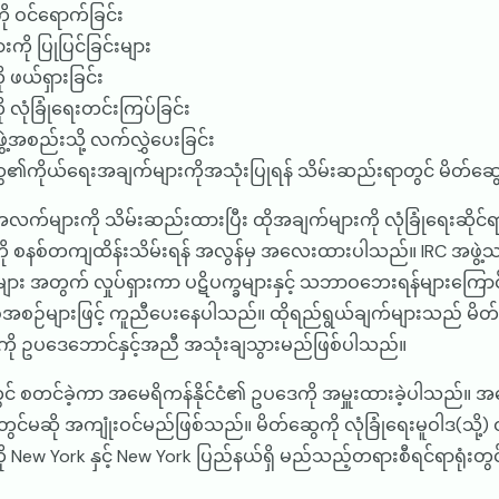
 ဝင်ရောက်ခြင်း
 ပြုပြင်ခြင်းများ
ဖယ်ရှားခြင်း
ုံခြုံရေးတင်းကြပ်ခြင်း
အစည်းသို့ လက်လွှဲပေးခြင်း
ေ၏ကိုယ်ရေးအချက်များကိုအသုံးပြုရန် သိမ်းဆည်းရာတွင် မိတ်ဆွေ
လက်များကို သိမ်းဆည်းထားပြီး ထိုအချက်များကို လုံခြုံရေးဆိုင
ကို စနစ်တကျထိန်းသိမ်းရန် အလွန်မှ အလေးထားပါသည်။ IRC အဖ
ား အတွက် လှုပ်ရှားကာ ပဋိပက္ခများနှင့် သဘာဝဘေးရန်များကြောင
စဉ်များဖြင့် ကူညီပေးနေပါသည်။ ထိုရည်ရွယ်ချက်များသည် မိတ်
ကို ဥပဒေဘောင်နှင့်အညီ အသုံးချသွားမည်ဖြစ်ပါသည်။
စတင်ခဲ့ကာ အမေရိကန်နိုင်ငံ၏ ဥပဒေကို အမှူးထားခဲ့ပါသည်။ အသ
ို အကျုံးဝင်မည်ဖြစ်သည်။ မိတ်ဆွေကို လုံခြုံရေးမူဝါဒ(သို့) ဝက
ို New York နှင့် New York ပြည်နယ်ရှိ မည်သည့်တရားစီရင်ရာရုံးတွင