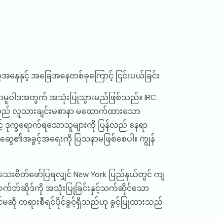
အနေနှင့် အခြေအနေတစ်ခုကြောင့် ငြင်းပယ်ခြင်း
်ရာမူဝါဒအတွက် အသုံးပြုသွားမည်ဖြစ်သည်။ IRC
ွဲ့သည် လူသားချင်းမစာနာ မထောက်ထားသော
့် ဒုက္ခရောက်ရသောသူများကို ပြန်လည် နေရာ
ဆွေ၏အခွင့်အရေးကို ပြသနာမဖြစ်စေပါ။ ကျွန်
ေးစိတ်ဖော်ပြရလျှင် New York ပြည်နယ်တွင် ကျ
်ဘ်ဆိုဒ်ကို အသုံးပြုခြင်းနှင့်သက်ဆိုင်သော
်မဆို တရားစီရင်ပိုင်ခွင့်ရှိသည်ဟု ခွင့်ပြုထားသည်