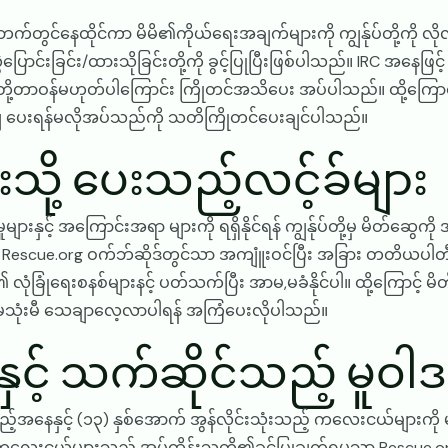
တွင်နေထိုင်ကာ မိမိ၏ကိုယ်ရေးအချက်များကို ကျွန်ုပ်တို့ကို လိုလ
လွှဲပြောင်းခြင်း/ထားသိုခြင်းတို့ကို ခွင့်ပြုပြီးဖြစ်ပါသည်။ IRC အန
ိတို့တာဝန်မဟုတ်ပါကြောင်း ကြိုတင်အသိပေး အပ်ပါသည်။ ထို့ကြောင့်မ
ျှ ပေးရန်မလိုအပ်သည်ကို သတိကြိုတင်ပေးချင်ပါသည်။
ု့ ပေးသည့်လင့်ခ်များ
းနှင့် အကြောင်းအရာ များကို ရရှိနိုင်ရန် ကျွန်ုပ်တို့မှ မိတ်ဆွေကို အ
့ Rescue.org ဝက်ဘ်ဆိုဒ်တွင်သာ အကျူံးဝင်ပြီး အခြား တတိယပါတီဆို
ုံခြုံရေးစနစ်များနင့် ပတ်သက်ပြီး အာမ,မခံနိုင်ပါ။ ထို့ကြောင့်
ာက်မသုံးမီ သေချာလေ့လာပါရန် အကြံပေးလိုပါသည်။
့် သက်ဆိုင်သည့် မူဝါဒ
့အနေနှင့် (၁၃) နှစ်အောက် အွန်လိုင်းသုံးသည့် ကလေးငယ်များ
လေးငယ်များသည် အုပ်ထိန်းသူတို့၏ခွင့်ပြုချက်ရမှသာ Rescue.orgကိ