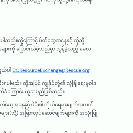
်ပါသည်။ထို့ကြောင့် မိတ်ဆွေအနေနှင့် ထိုသို့
ူဝါဒများကို ပြောင်းလဲခဲ့သည်မှာ လွန်ခဲ့သည့် မေလ
သွယ်ပါ
COResourceExchange@Rescue.org
ပါမည်။ ထို့အပြင် ကျွန်ုပ်တို့၏ လုံခြုံရေးမူဝါဒ
ု လက်ခံကြောင်း ယူဆမည်ဖြစ်သည်။
 မိတ်ဆွေအနေနှင့် မိမိ၏ ကိုယ်ရေးအချက်အလက်
ား(သို့) အခြားလုပ်ဆောင်ချက်များကို အသုံးပြု