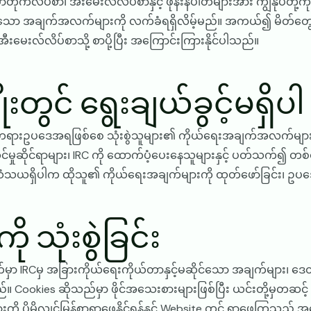
ိုက်လိပ်စာ၊ အီးမေးလ်လိပ်စာနှင့် ဖုန်းနံပါတ်များအား ကျွန်ုပ်တို့
သက်သော အချက်အလက်များကို လက်ခံရရှိလိမ့်မည်။ အကယ်၍ မိတ်တွ
းမေးလ်လိပ်စာသို့ စာပို့ပြီး အကြောင်းကြားနိုင်ပါသည်။
တွင် ရွေးချယ်ခွင့်မရှိပါ
းဥပဒေအရဖြစ်စေ သုံးစွဲသူများ၏ ကိုယ်ရေးအချက်အလက်များကို တောင
ိုင်မှုဆိုင်ရာများ၊ IRC ကို ထောက်ပံ့ပေးနေသူများနှင့် ပတ်သက်၍ တ
ံသယရှိပါက ထိုသူ၏ ကိုယ်ရေးအချက်များကို ထုတ်ဖော်ခြင်း၊ ဥပဒ
ု သုံးစွဲခြင်း
်မှာ IRCမှ အခြားကိုယ်ရေးကိုယ်တာနှင့်မဆိုင်သော အချက်များ၊ ဒေ
ookies ဆိုသည်မှာ ဖိုင်အသေးစားများဖြစ်ပြီး ယင်းတို့မှတဆင့်
ားကို ပိုမိုလျင်မြန်စွာရှာဖွေနိုင်ရန်နှင့် Website တွင် ရှာဖွေကြသ