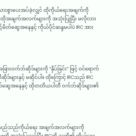
ားစွာပေးအပ်ခဲ့လျှင် ထိုကိုယ်ရေးအချက်ကို
ေဖြင့် ထိုအချက်အလက်များကို အသုံးပြုပြီး မလိုလား
ိတ်ဆွေအနေနှင့် ကိုယ်ပိုင်ဆန္ဒမပါပဲ IRC အား
ခြားဝက်ဘ်ဆိုဒ်များကို “နှိပ်ခြင်း” ဖြင့် ဝင်ရောက်
ဒ်များနှင့် မဆိုင်ပါ။ ထိုကြောင့် IRCသည် IRC
 မိတ်ဆွေအနေနှင့် ထိုတတိယပါတီ ဝက်ဘ်ဆိုဒ်များ၏
ကို မည်သည်ကိုယ်ရေး အချက်အလက်များကို
ု အသုံးပြုသင့်ပြီး IRCကို သူတို့၏ ကိုယ်ရေး