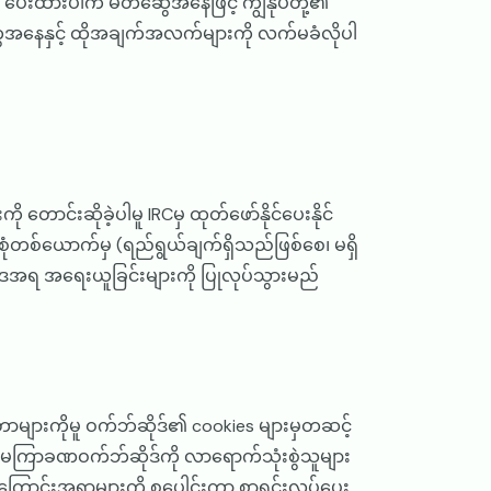
ကို ပေးထားပါက မိတ်ဆွေအနေဖြင့် ကျွန်ုပ်တို့၏
ေအနေနှင့် ထိုအချက်အလက်များကို လက်မခံလိုပါ
်းဆိုခဲ့ပါမူ IRCမှ ထုတ်ဖော်နိုင်ပေးနိုင်
စ်စုံတစ်ယောက်မှ (ရည်ရွယ်ချက်ရှိသည်ဖြစ်စေ၊ မရှိ
ေအရ အရေးယူခြင်းများကို ပြုလုပ်သွားမည်
တာများကိုမူ ဝက်ဘ်ဆိုဒ်၏ cookies များမှတဆင့်
 မကြာခဏဝက်ဘ်ဆိုဒ်ကို လာရောက်သုံးစွဲသူများ
ည့် အကြောင်းအရာများကို စုပေါင်းကာ စာရင်းလုပ်ပေး