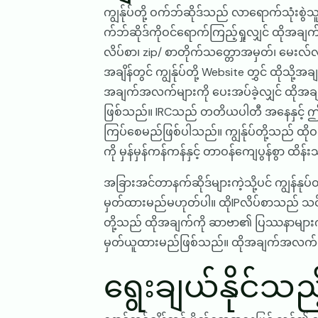
ကျွန်ုပ်တို့ ဝက်ဘ်ဆိုဒ်သည် လာရောက်သုံးစွဲ
က်ဘ်ဆိုဒ်ကိုဝင်ရောက်ကြည့်ရှုလျှင် ထိုအချ
လိပ်စာ၊ zip/ စာတိုက်သတ္တောအမှတ်၊ မေးလ်လ
အချိန်တွင် ကျွန်ုပ်တို့ Website တွှင် ထို
အချက်အလက်များကို ပေးအပ်ခဲ့လျှင် ထိုအချက်
ဖြစ်သည်။ IRCသည် တတိယပါတီ အနေနှင့် ဤ ဝက
ကြပ်စေမည်ဖြစ်ပါသည်။ ကျွန်ုပ်တို့သည် ထို
ကို မှန်မှန်ကန်ကန်နှင့် တာဝန်ကျေပွန်စွာ ထ
အခြားအင်တာနက်ဆိုဒ်များကဲ့သို့ပင် ကျွန်နု
မှတ်ထားမည်မဟုတ်ပါ။ ထိုIPလိပ်စာသည် သင်မည်
တို့သည် ထိုအချက်ကို ဆာဗာ၏ ပြဿနာများကို ဖ
မှတ်ယူထားမည်ဖြစ်သည်။ ထိုအချက်အလက်ကို 
ရွေးချယ်နိုင်သည်