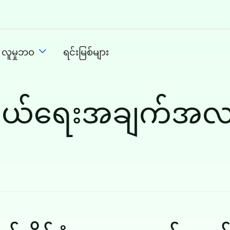
 လူမှုဘဝ
ရင်းမြစ်များ
ုယ်ရေးအချက်အလက်