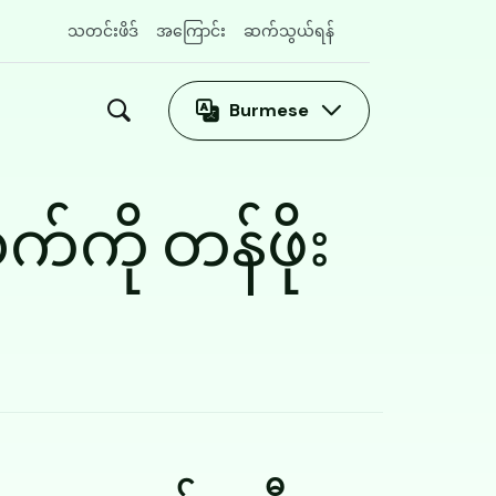
သတင်းဖိဒ်
အကြောင်း
ဆက်သွယ်ရန်
Burmese
ကို တန်ဖိုး