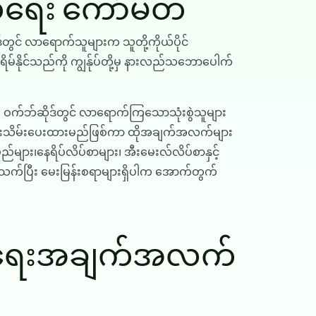
်ရေး ကော်မတီ
ုဒ်တွင် လာရောက်သူများက သူတို့ကိုယ်ပိုင်
ိမ်နိုင်သည်ကို ကျွန်ုပ်တို့မှ နားလည်သဘောပေါက်
က်ဘ်ဆိုဒ်တွင် လာရောက်ကြသောသုံးစွဲသူများ
ာ ထိန်းသိမ်းပေးထားမည်ဖြစ်ကာ ထိုအချက်အလက်များ
မည်များ၊နေရိပ်လိပ်စာများ၊ အီးမေးလ်လိပ်စာနှင့်
့ ပတ်သက်ပြီး မေးမြန်းစရာများရှိပါက အောက်တွက်
ုယ်ရေးအချက်အလက်