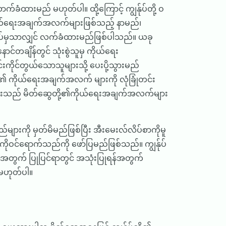
်ခံထားမည် မဟုတ်ပါ။ ထို့ကြောင့် ကျွန်ုပ်တို့ ဝ
ူ ကိုယ်ရေးအချက်အလက်များဖြစ်သည့် နာမည်၊
ေးအပ်မှသာလျှင် လက်ခံထားမည်ဖြစ်ပါသည်။ ယခု
င်တချိန်တွင် သုံးစွဲသူမှ ကိုယ်ရေး
ကိုင်တွယ်သောသူများသို့ ပေးပို့သွားမည်
့၏ ကိုယ်ရေးအချက်အလက် များကို လုံခြုံတင်း
ပဏီများသည် မိတ်ဆွေတို့၏ကိုယ်ရေးအချက်အလက်များ
ျားကို မှတ်မိမည်ဖြစ်ပြီး အီးမေးလ်လိပ်စာကိုမူ
ကိုဝင်ရောက်သည်ကို ဖော်ပြမည်ဖြစ်သည်။ ကျွန်ုပ်
ရန်အတွက် ပြုပြင်ရာတွင် အသုံးပြုရန်အတွက်
 မဟုတ်ပါ။