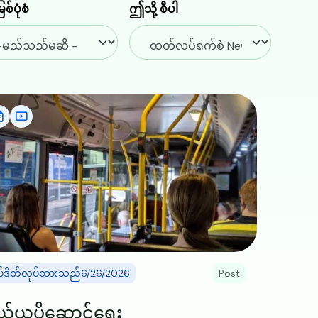
ြစ်ပုံစံ
ဤသို့ စီပါ
ge
ပ်ဒိတ်လုပ်ထားသည်6/26/2026
Post
်ယူပို့ဆောင်ရေး