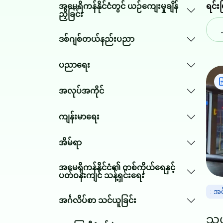
အမေရိကန်နိုင်ငံတွင် ယဉ်ကျေးမှုချိန်
ရင်းမ
ညှိခြင်း
ဒစ်ဂျစ်တယ်နည်းပညာ
ပညာရေး
Ima
အလုပ်အကိုင်
ကျန်းမာရေး
အိမ်ရာ
အမေရိကန်နိုင်ငံ၏ တစ်ကိုယ်ရေနှင့်
ပတ်ဝန်းကျင် သန့်ရှင်းရေး
: အ
အင်္ဂလိပ်စာ သင်ယူခြင်း
သယ