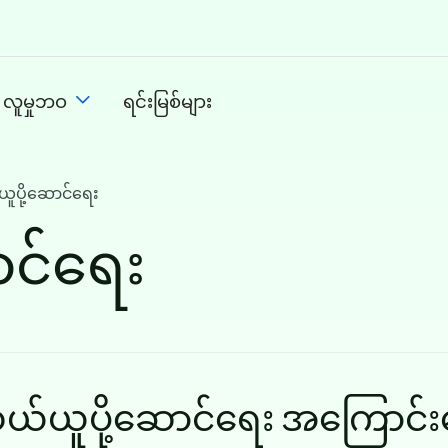
 လူမှုဘဝ
ရင်းမြစ်များ
ူပို့ဆောင်ရေး
ာင်ရေး
n
ယ်ယူပို့ဆောင်ရေး အကြောင်