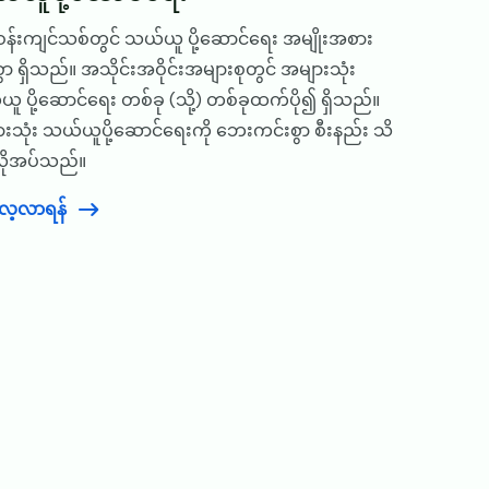
န်းကျင်သစ်တွင် သယ်ယူ ပို့ဆောင်ရေး အမျိုးအစား
စွာ ရှိသည်။ အသိုင်းအဝိုင်းအများစုတွင် အများသုံး
ူ ပို့ဆောင်ရေး တစ်ခု (သို့) တစ်ခုထက်ပို၍ ရှိသည်။
းသုံး သယ်ယူပို့ဆောင်ရေးကို ဘေးကင်းစွာ စီးနည်း သိ
လိုအပ်သည်။
ုလေ့လာရန်