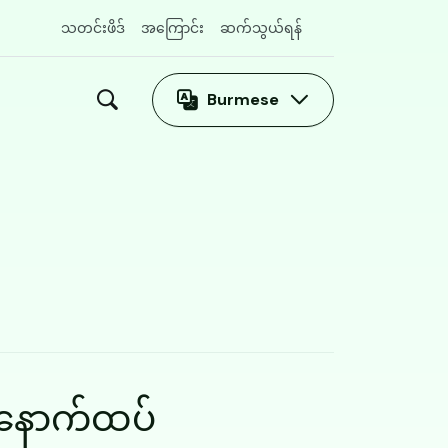
သတင်းဖိဒ်
အကြောင်း
ဆက်သွယ်ရန်
Burmese
းနောက်ထပ်