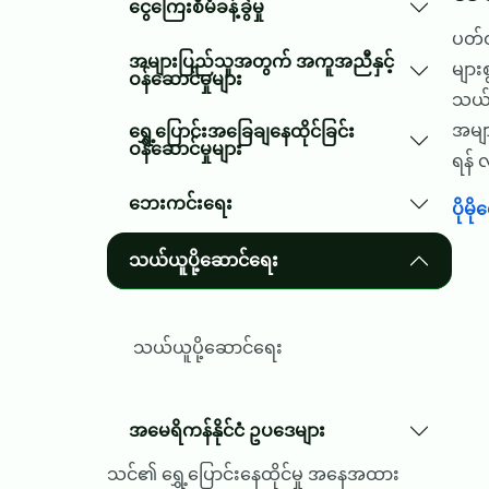
ငွေကြေးစီမံခန့်ခွဲမှု
ပတ်ဝ
အများပြည်သူအတွက် အကူအညီနှင့်
များ
ဝန်ဆောင်မှုများ
သယ်ယ
အမျာ
ရွှေ့ပြောင်းအခြေချနေထိုင်ခြင်း
ဝန်ဆောင်မှုများ
ရန် 
ဘေးကင်းရေး
ပိုမိ
သယ်ယူပို့ဆောင်ရေး
သယ်ယူပို့ဆောင်ရေး
အမေရိကန်နိုင်ငံ ဥပဒေများ
သင်၏ ရွှေ့ပြောင်းနေထိုင်မှု အနေအထား