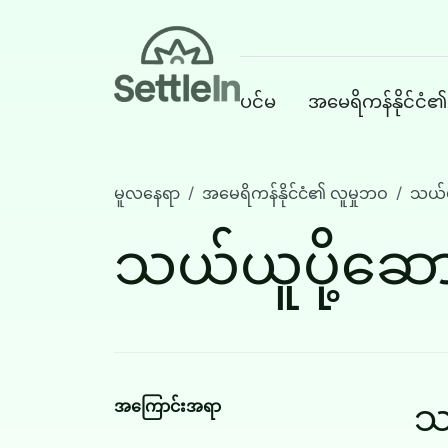
Banner
ပင်မ
အမေရိကန်နိုင်ငံ၏
Skip to main content
မူလနေရာ
အမေရိကန်နိုင်ငံ၏ လူမှုဘဝ
သယ်ယ
သယ်ယူပို့ဆေ
Main navigatio
သ
အကြောင်းအရာ