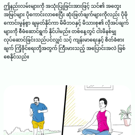
ဤနည်းလမ်းများကို အသုံးပြုခြင်းအားဖြင့် သင်၏ အတွေး
အမြင်များ ပိုကောင်းလာစေပြီး ဆုံးဖြတ်ချက်များကိုလည်း ပိုမို
ကောင်းမွန်စွာ ချမှတ်နိုင်ကာ မိမိဘဝနှင့် မိသားစု၏ လိုအပ်ချက်
များကို စီမံဆောင်ရွက် နိုင်ပါမည်။ တစ်နေ့တွင် ငါးမိနစ်မျှ
လုပ်ဆောင်ခြင်းသည်ပင်လျှင် သင့် ကျန်းမာရေးနှင့် စိတ်ခံစား
ချက် ကြံ့ခိုင်ရေးတို့အတွက် ကြီးမားသည့် အပြောင်းအလဲ ဖြစ်
စေနိုင်သည်။
Image