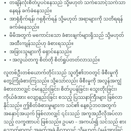
တချိန်လုံးစိတ်ပူပင်နေသည် သို့မဟုတ် သက်သောင့်သက်သာ
နေရန် ခက်ခဲနေသည်။
အာရုံစိုက်ရန်၊ ဂရုစိုက်ရန် သို့မဟုတ် အရာများကို သတိရရန်
ခက်ခဲနေသည်။
မိမိအတွက် မကောင်းသော ခံစားချက်များရှိသည် သို့မဟုတ်
အထီးကျန်သည်ဟု ခံစားရသည်။
အခြားသူများကို ရှောင်နေသည်။
• အလွယ်တကူ စိတ်တို စိတ်ရှုပ်တတ်လာသည်။
လူတစ်ဦးတစ်ယောက်တိုင်းသည် သူတို့၏ဘဝတွင် ဖိစီးမှုကို
တွေ့ကြုံခံစားကြသည်။ သို့သော်လည်း ဖိစီးမှုကို အလွန်အကျွံ
ခံစားလာလျှင် ဝမ်းနည်းခြင်း၊ စိတ်ပူပန်ခြင်း၊ သွေးတိုးခြင်း၊
ကိုယ်ခံအား လျော့နည်းခြင်း စသည့် ပြဿနာကြီးများ ဖြစ်လာ
နိုင်သည်။ ဤစိတ်ခံစားမှုများက သင်၏ နေ့စဉ်ဘဝအတွက်
အနှောင့်အယှက် ဖြစ်လာလျှင် ၎င်းသည် အကူအညီလိုအပ်လာ
သည့် လက္ခဏာပင် ဖြစ်သည်။ ဥပမာ - အကယ်၍ သင်သည် စား
သောက်ရာတွင် အခက်အခဲ ရှိလာလျှင် သို့မဟုတ် ပုံမှန်အားဖြင့်