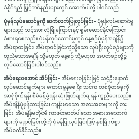
ခံနိုင်ရည် မြှင့်တင်နည်းများတွင် အောက်ပါတို့ ပါဝင်သည်-
ပုံမှန်လုပ်ဆောင်မှုကို ဆက်လက်ပြုလုပ်ခြင်း-
ပုံမှန်လုပ်ဆောင်မှု
များသည် သင့်အား လုံခြုံကြောင်းနှင့် စွမ်းဆောင်နိုင်ကြောင်း
ခံစားရစေသည်။ ပုံမှန်လုပ်ဆောင်မှုတွင် နေ့စဉ်ပုံမှန်အချိန်၌
အိပ်ရာထခြင်း၊ အိပ်ရာဝင်ခြင်းကဲ့သို့သော လုပ်ရိုးလုပ်စဉ်များကို
တူညီသောအချိန် သို့မဟုတ် နေ့စဉ် သို့မဟုတ် အပတ်စဉ်တို့၌
လုပ်ဆောင်ခြင်းပါဝင်သည်။
အိပ်ရေးဝအောင် အိပ်ခြင်း-
အိပ်ရေးဝခြင်းဖြင့် သင့်ဦးနှောက်
လုပ်ဆောင်ချက်များ ကောင်းမွန်စေပြီး သင်က တစ်စုံတစ်ခုကို
အာရုံစိုက်ရန်၊ စီမံခန့်ခွဲရန်၊ ဆုံးဖြတ်ချက်ချရန် ကူညီပေးသည်။
အိပ်ချိန်ပုံမှန်ထားခြင်း၊ ကျန်းမာသော အစားအစာများကို စား
ခြင်း၊ အိပ်ချိန်မတိုင်မီ ကာဖင်းဓာတ်ပါသော အစားအသောက်
များကို ရှောင်ခြင်းတို့ကို ပုံမှန်ပြုလုပ်ခြင်းဖြင့် နှစ်ခြိုက်စွာ
အိပ်စက်နိုင်သည်။