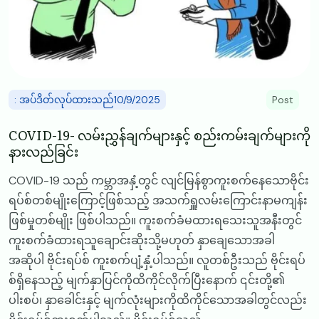
: အပ်ဒိတ်လုပ်ထားသည်10/9/2025
Post
COVID-19- လမ်းညွှန်ချက်များနှင့် စည်းကမ်းချက်များကို
နားလည်ခြင်း
COVID-19 သည် ကမ္ဘာအနှံ့တွင် လျင်မြန်စွာကူးစက်နေသောဗိုင်း
ရပ်စ်တစ်မျိုးကြောင့်ဖြစ်သည့် အသက်ရှူလမ်းကြောင်းနာမကျန်း
ဖြစ်မှုတစ်မျိုး ဖြစ်ပါသည်။ ကူးစက်ခံမထားရသေးသူအနီးတွင်
ကူးစက်ခံထားရသူချောင်းဆိုးသို့မဟုတ် နှာချေသောအခါ
အဆိုပါ ဗိုင်းရပ်စ် ကူးစက်ပျံ့နှံ့ပါသည်။ လူတစ်ဦးသည် ဗိုင်းရပ်
စ်ရှိနေသည့် မျက်နှာပြင်ကိုထိကိုင်လိုက်ပြီးနောက် ၎င်းတို့၏
ပါးစပ်၊ နှာခေါင်းနှင့် မျက်လုံးများကိုထိကိုင်သောအခါတွင်လည်း