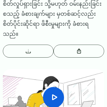
စိတ်လှုပ်ရှားခြင်း သို့မဟုတ် ဝမ်းနည်းခြင်း
စသည့် ခံစားချက်များ မှတစ်ဆင့်လည်း
စိတ်ပိုင်းဆိုင်ရာ ဖိစီးမှုများကို ခံစားရ
သည်။