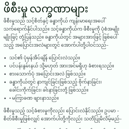
ဖိစီးမှု လက္ခဏာများ
ဖိစီးမှုသည် သင့်စိတ်နှင့် ခန္ဓာကိုယ် ကျန်းမာရေးအပေါ်
သက်ရောက်နိုင်ပါသည်။ သင့်ခန္ဓာကိုယ်က ဖိစီးမှုကို ပုံစံအမျိုး
မျိုးဖြင့် တုံ့ပြန်သည်။ ခန္ဓာကိုယ်တွင် အများအားဖြင့် ဖြစ်ပေါ်
သည့် အပြောင်းအလဲများတွင် အောက်ပါတို့ပါဝင်သည်-
သင်၏ ပုံမှန်အိပ်ချိန် ပြောင်းလဲသည်။
ပင်ပန်းနွမ်းနယ် သို့မဟုတ် အားအင်မရှိဟု ခံစားရသည်။
စားသောက်ပုံ အပြောင်းအလဲ ဖြစ်သည်။
ခန္ဓာကိုယ်တွင် နာကျင်ခြင်းဖြစ်သည့် ဗိုက်နာခြင်း၊
ခေါင်းကိုက်ခြင်း၊ ခါးနာခြင်းတို့ ဖြစ်သည်။
• မကြာခဏ ဖျားနာသည်။
ဖိစီးမှုသည့် သင့်ခံစားမှုကိုလည်း ပြောင်းလဲနိုင်သည်။ ဥပမာ -
စိတ်ဖိစီးမှုဖြစ်လျှင် အောက်ပါတို့ကိုလည်း သတိပြုမိလိမ့်မည်-