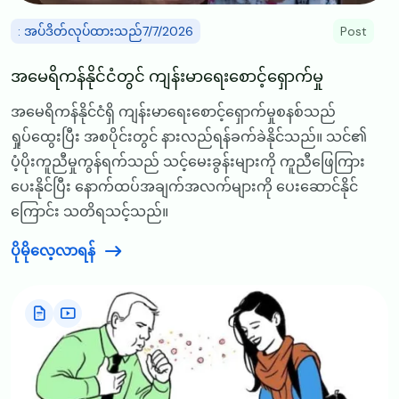
: အပ်ဒိတ်လုပ်ထားသည်7/7/2026
Post
အမေရိကန်နိုင်ငံတွင် ကျန်းမာရေးစောင့်ရှောက်မှု
အမေရိကန်နိုင်ငံရှိ ကျန်းမာရေးစောင့်ရှောက်မှုစနစ်သည်
ရှုပ်ထွေးပြီး အစပိုင်းတွင် နားလည်ရန်ခက်ခဲနိုင်သည်။ သင်၏
ပံ့ပိုးကူညီမှုကွန်ရက်သည် သင့်မေးခွန်းများကို ကူညီဖြေကြား
ပေးနိုင်ပြီး နောက်ထပ်အချက်အလက်များကို ပေးဆောင်နိုင်
ကြောင်း သတိရသင့်သည်။
ပိုမိုလေ့လာရန်
Image