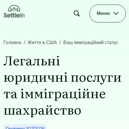
Skip to main content
Меню
Головна
Життя в США
Ваш імміграційний статус
​​Легальні юридичні послуги та імміграційне шахрайство​
​​Легальні
юридичні послуги
та імміграційне
шахрайство​
Оновлено:3/27/2026