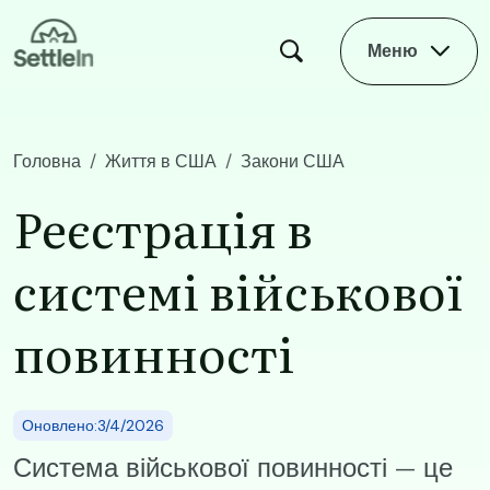
Skip to main content
Меню
Головна
Життя в США
Закони США
​​Реєстрація в системі військової повинності ​
​​Реєстрація в
системі військової
повинності ​
Оновлено:3/4/2026
Система військової повинності — це