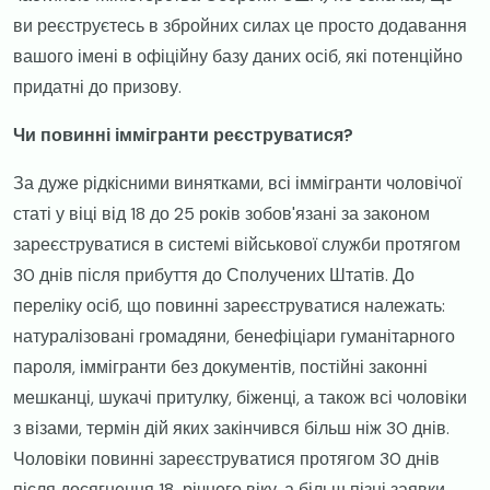
ви реєструєтесь в збройних силах це просто додавання
вашого імені в офіційну базу даних осіб, які потенційно
придатні до призову.
Чи повинні іммігранти реєструватися?
За дуже рідкісними винятками, всі іммігранти чоловічої
статі у віці від 18 до 25 років зобов'язані за законом
зареєструватися в системі військової служби протягом
30 днів після прибуття до Сполучених Штатів. До
переліку осіб, що повинні зареєструватися належать:
натуралізовані громадяни, бенефіціари гуманітарного
пароля, іммігранти без документів, постійні законні
мешканці, шукачі притулку, біженці, а також всі чоловіки
з візами, термін дій яких закінчився більш ніж 30 днів.
Чоловіки повинні зареєструватися протягом 30 днів
після досягнення 18-річного віку, а більш пізні заявки