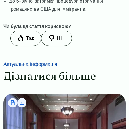
До 5-річної затримки процедури отримання
громадянства США для іммігрантів.
Чи була ця стаття корисною?
Так
Ні
Актуальна інформація
Дізнатися більше
Image