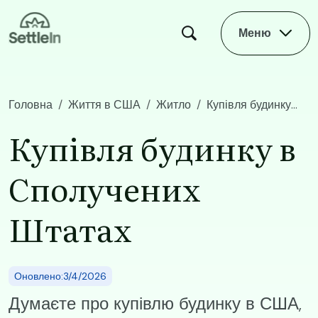
Skip to main content
Меню
Головна
Життя в США
Житло
​​Купівля будинку в Сполучених Штатах
​​Купівля будинку в
Сполучених
Штатах
Оновлено:3/4/2026
Думаєте про купівлю будинку в США,