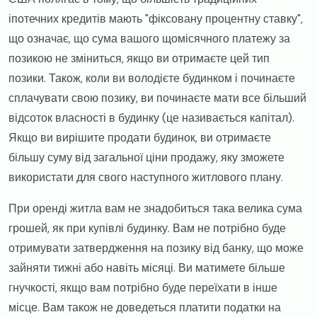
іпотечних кредитів мають "фіксовану процентну ставку",
що означає, що сума вашого щомісячного платежу за
позикою не зміниться, якщо ви отримаєте цей тип
позики. Також, коли ви володієте будинком і починаєте
сплачувати свою позику, ви починаєте мати все більший
відсоток власності в будинку (це називається капітал).
Якщо ви вирішите продати будинок, ви отримаєте
більшу суму від загальної ціни продажу, яку зможете
використати для свого наступного житлового плану.
​При оренді житла вам не знадобиться така велика сума
грошей, як при купівлі будинку. Вам не потрібно буде
отримувати затвердження на позику від банку, що може
зайняти тижні або навіть місяці. Ви матимете більше
гнучкості, якщо вам потрібно буде переїхати в інше
місце. Вам також не доведеться платити податки на