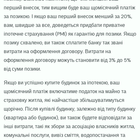
перший внесок, тим вищим буде ваш щомісячний платіж
за позикою. І якщо ваш перший внесок менший за 20%,
вам, швидше за все, доведеться придбати приватне
іпотечне страхування (PMI) як гарантію для позики. Якщо
позику схвалено, ви також сплатите банку так звані
витрати на оформлення договору. Витрати на
оформлення договору можуть становити від 3% до 5%
від суми позики.
​Якщо ви успішно купите будинок за іпотекою, ваш
щомісячний платіж включатиме податок на майно та
страховку житла, які найчастіше збільшуватимуться
щорічно. Після купівлі будинку, залежно від типу будинку
(квартира або будинок), ви також будете відповідати за
інші витрати, такі як збори за асоціацію власників житла,
комунальні послуги, вивіз сміття, водопостачання та