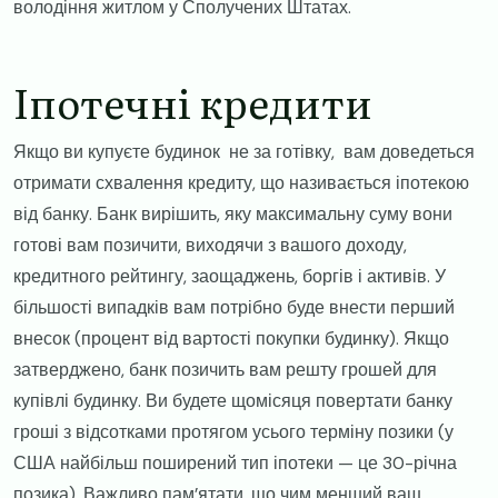
володіння житлом у Сполучених Штатах.
​Іпотечні кредити
​Якщо ви купуєте будинок не за готівку, вам доведеться
отримати схвалення кредиту, що називається іпотекою
від банку. Банк вирішить, яку максимальну суму вони
готові вам позичити, виходячи з вашого доходу,
кредитного рейтингу, заощаджень, боргів і активів. У
більшості випадків вам потрібно буде внести перший
внесок (процент від вартості покупки будинку). Якщо
затверджено, банк позичить вам решту грошей для
купівлі будинку. Ви будете щомісяця повертати банку
гроші з відсотками протягом усього терміну позики (у
США найбільш поширений тип іпотеки — це 30-річна
позика). Важливо пам’ятати, що чим менший ваш