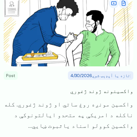
:تازه یا آپډېټ شوي4/30/2026
Post
واکسینونه ژوند ژغوري
واکسین مونږه روغ ساتي او ژوند ژغوري. ‌کله
ناکله د امریکې په متحدو ایالتونوکې د
واکسین کوولو اسناد یاثبوت ښایي...