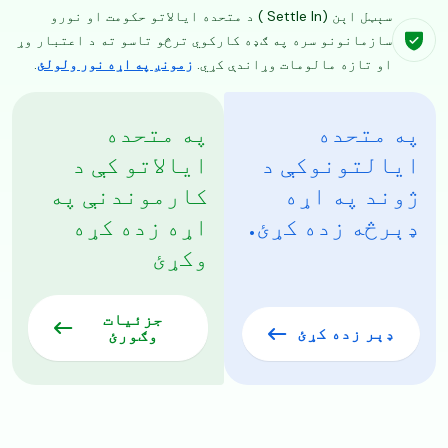
سېټل اېن (Settle In ) د متحده ایالاتو حکومت او نورو
سازمانونو سره په ګډه کارکوي ترڅو تاسو ته د اعتبار وړ
او تازه مالومات وړاندې کړي.
زمونږ په اړه نور ولولئ
.
په متحده
په متحده
ایالتونوکې د
ایالاتو کې د
ژوند په اړه
کارموندنې په
ډېرڅه زده کړئ.
اړه زده کړه
وکړئ
جزئیات
ډېر زده کړئ
وګورئ