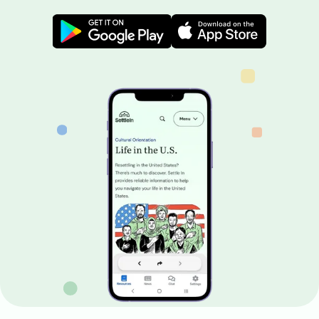
Image
Image
Image