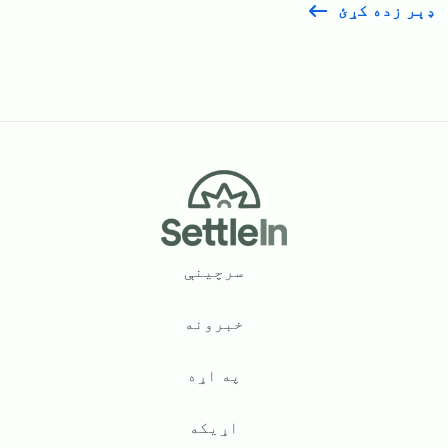
ډېر زده کړئ
Footer
سرچینې
خبرونه
په اړه
اړیکه