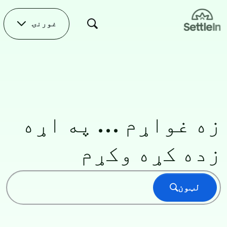
Skip to main conten
غورنۍ
اصلي صفحه
زه غواړم ... په اړه
زده کړه وکړم
لټون