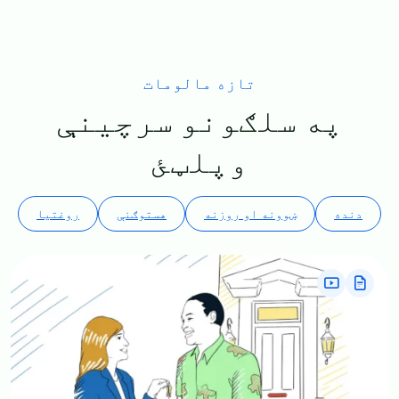
تازه مالومات
په سلګونو سرچینې
وپلټئ
دنده
ښوونه او روزنه
هستوګنې
روغتیا
Image