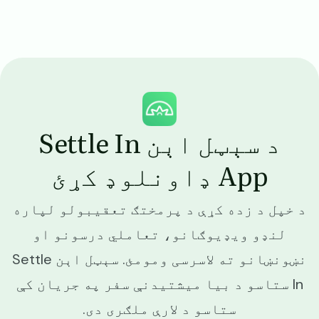
Image
د سېټل اېن Settle In
App ډاونلوډ کړئ
د خپل د زده کړې د پرمختګ تعقیبولو لپاره
لنډو ویډیوګانو، تعاملي درسونو او
نښونښانو ته لاسرسی ومومئ. سېټل اېن Settle
In ستاسو د بیا میشتیدنې سفر په جریان کې
ستاسو د لارې ملګری دی.