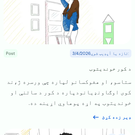
:تازه یا آپډېټ شوي3/4/2026
Post
د کور خوندیتوب
ستاسو، او هغوکسانو لپاره چې ورسره ژ،ند
کوی اوګاونډیانودپاره د کور د ساتنې او
خوندیتوب په اړه پوهاوي اړینه ده.
ډېر زده کړئ
Image