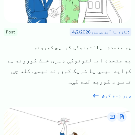
:تازه یا آپډېټ شوي4/2/2026
Post
په متحده ایالتونوکې کرایي کورونه
په متحده ایالتونوکې ډیری خلک کورونه په
کرایه نیسي یا شریک کورونه نیسي. کله چې
تاسو د کورپه لټه کې...
ډېر زده کړئ
Image