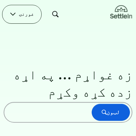
Skip to main conten
غورنۍ
اصلي صفحه
زه غواړم ... په اړه
زده کړه وکړم
لټون