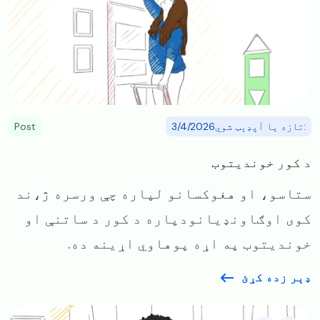
:تازه یا آپډېټ شوي3/4/2026
Post
د کور خوندیتوب
ستاسو، او هغوکسانو لپاره چې ورسره ژ،ند
کوی اوګاونډیانودپاره د کور د ساتنې او
خوندیتوب په اړه پوهاوي اړینه ده.
ډېر زده کړئ
Image