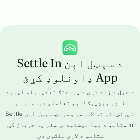
Image
د سېټل اېن Settle In
App ډاونلوډ کړئ
د خپل د زده کړې د پرمختګ تعقیبولو لپاره
لنډو ویډیوګانو، تعاملي درسونو او
نښونښانو ته لاسرسی ومومئ. سېټل اېن Settle
In ستاسو د بیا میشتیدنې سفر په جریان کې
ستاسو د لارې ملګری دی.