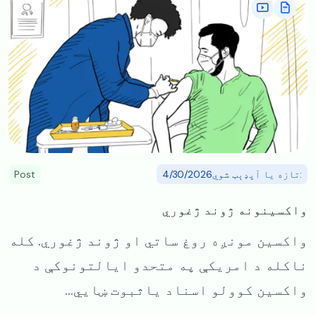
:تازه یا آپډېټ شوي4/30/2026
Post
واکسینونه ژوند ژغوري
واکسین مونږه روغ ساتي او ژوند ژغوري. ‌کله
ناکله د امریکې په متحدو ایالتونوکې د
واکسین کوولو اسناد یاثبوت ښایي...