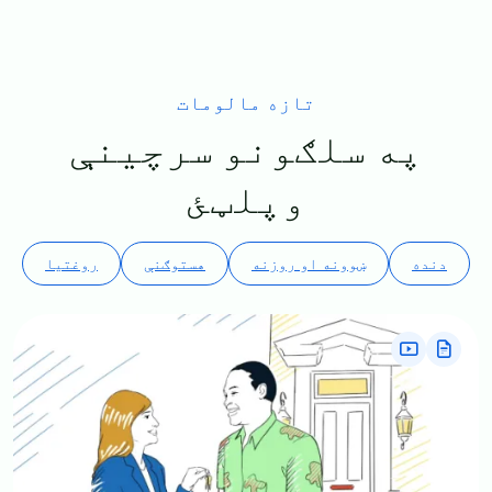
تازه مالومات
په سلګونو سرچینې
وپلټئ
دنده
ښوونه او روزنه
هستوګنې
روغتیا
Image