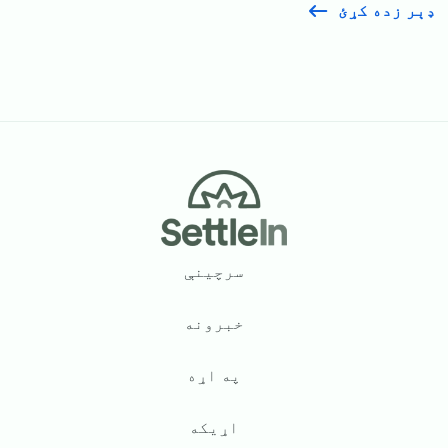
ډېر زده کړئ
Footer
سرچینې
خبرونه
په اړه
اړیکه