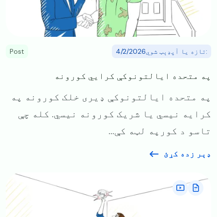
:تازه یا آپډېټ شوي4/2/2026
Post
په متحده ایالتونوکې کرایي کورونه
په متحده ایالتونوکې ډیری خلک کورونه په
کرایه نیسي یا شریک کورونه نیسي. کله چې
تاسو د کورپه لټه کې...
ډېر زده کړئ
Image