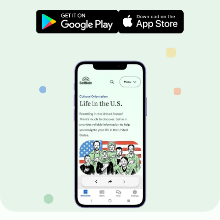
Image
Image
Image