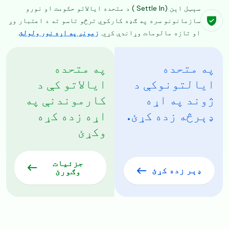
سېټل اېن (Settle In ) د متحده ایالاتو حکومت او نورو
سازمانونو سره په ګډه کارکوي ترڅو تاسو ته د اعتبار وړ
او تازه مالومات وړاندې کړي.
زمونږ په اړه نور ولولئ
.
په متحده
په متحده
ایالتونوکې د
ایالاتو کې د
ژوند په اړه
کارموندنې په
ډېرڅه زده کړئ.
اړه زده کړه
وکړئ
جزئیات
ډېر زده کړئ
وګورئ