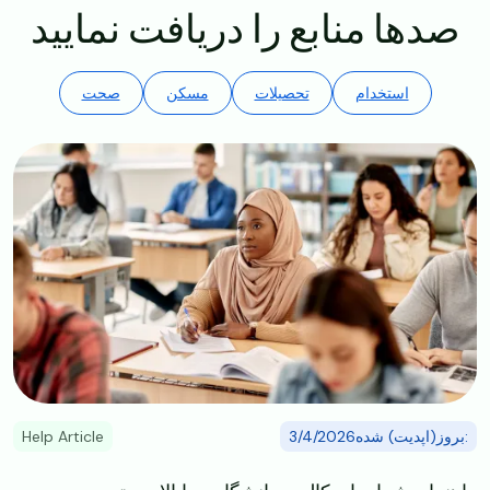
صدها منابع را دریافت نمایید
استخدام
تحصیلات
مسکن
صحت
Image
:بروز(اپدیت) شده3/4/2026
Help Article