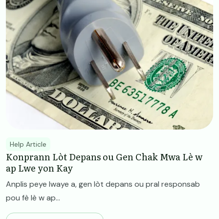
Help Article
Konprann Lòt Depans ou Gen Chak Mwa Lè w
ap Lwe yon Kay
Anplis peye lwaye a, gen lòt depans ou pral responsab
pou fè lè w ap...