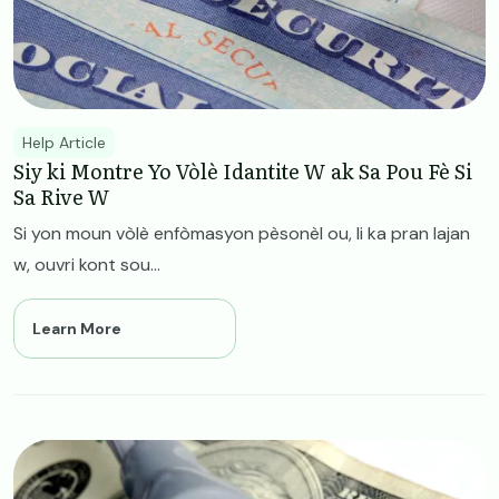
Help Article
Siy ki Montre Yo Vòlè Idantite W ak Sa Pou Fè Si
Sa Rive W
Si yon moun vòlè enfòmasyon pèsonèl ou, li ka pran lajan
w, ouvri kont sou...
Learn More
Image