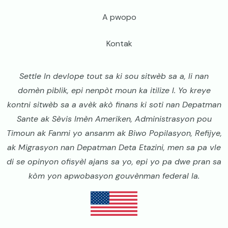
A pwopo
Kontak
Settle In devlope tout sa ki sou sitwèb sa a, li nan
domèn piblik, epi nenpòt moun ka itilize l. Yo kreye
kontni sitwèb sa a avèk akò finans ki soti nan Depatman
Sante ak Sèvis Imèn Ameriken, Administrasyon pou
Timoun ak Fanmi yo ansanm ak Biwo Popilasyon, Refijye,
ak Migrasyon nan Depatman Deta Etazini, men sa pa vle
di se opinyon ofisyèl ajans sa yo, epi yo pa dwe pran sa
kòm yon apwobasyon gouvènman federal la.
Image