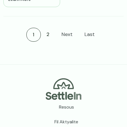
Current page
2
Next
Last
1
Meni pye paj la
Resous
Fil Aktyalite