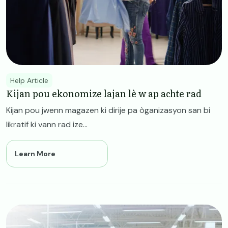
Help Article
Kijan pou ekonomize lajan lè w ap achte rad
Kijan pou jwenn magazen ki dirije pa òganizasyon san bi
likratif ki vann rad ize...
Learn More
Image