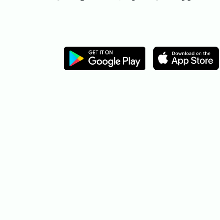
Image
Image