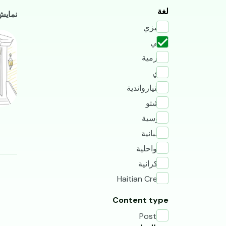
جم
لغة
نمایش 1 - 1 از جمله 
إنجليزي
mage
عربي
البورمية
داري
الكينيارواندية
الباشتو
الروسية
الأسبانية
السواحلية
الأوكرانية
Haitian Creole
Content type
Post