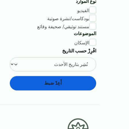
نوع الموارد
الفيديو
بودكاست/نشرة صوتية
مستند توثيقي/ صحيفة وقائع
الموضوعات
الإسكان
افْرِزْ حسب التاريخ
أَعِدْ ضبط
Footer