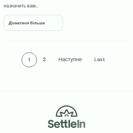
назначить вам...
Дізнатися більше
Current page
2
Наступне
Last
1