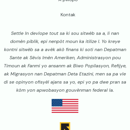
Kontak
Settle In devlope tout sa ki sou sitwèb sa a, li nan
domèn piblik, epi nenpòt moun ka itilize l. Yo kreye
kontni sitwèb sa a avèk akò finans ki soti nan Depatman
Sante ak Sèvis Imèn Ameriken, Administrasyon pou
Timoun ak Fanmi yo ansanm ak Biwo Popilasyon, Refijye,
ak Migrasyon nan Depatman Deta Etazini, men sa pa vle
di se opinyon ofisyèl ajans sa yo, epi yo pa dwe pran sa
kòm yon apwobasyon gouvènman federal la.
Image
Image