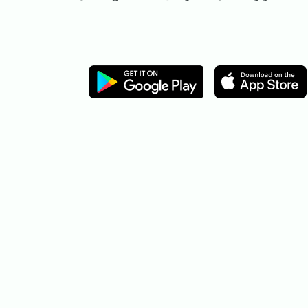
Image
Image