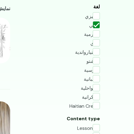
جم
لغة
نمایش 2 - 1 از جمله 
إنجليزي
mage
عربي
البورمية
داري
الكينيارواندية
الباشتو
الروسية
الأسبانية
السواحلية
الأوكرانية
mage
Haitian Creole
Content type
Lesson