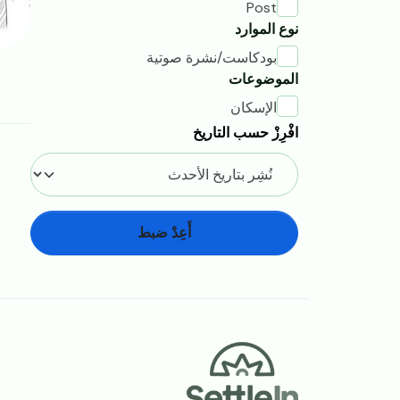
Post
نوع الموارد
بودكاست/نشرة صوتية
الموضوعات
الإسكان
افْرِزْ حسب التاريخ
أَعِدْ ضبط
Footer