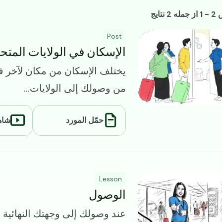
يع الموارد
2 نتایج
I
Post
الإسكان في الولایات المتح
یختلف الإسكان من مكان لآخر في 
من وصولك إلى الولایات...
حمّل المورد
شاهد
I
Lesson
الوصول
عند وصولك إلى وجهتك النهائية 