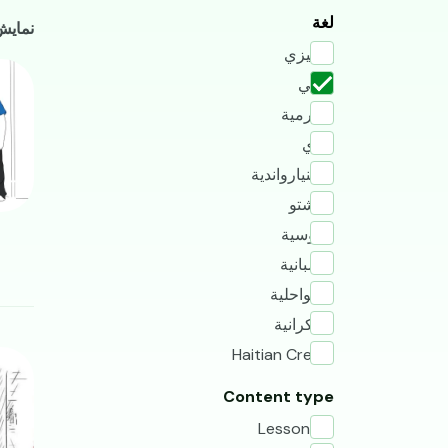
جم
لغة
نمایش 2 - 1 از جمله 
إنجليزي
mage
عربي
البورمية
داري
الكينيارواندية
الباشتو
الروسية
الأسبانية
السواحلية
الأوكرانية
Haitian Creole
mage
Content type
Lesson