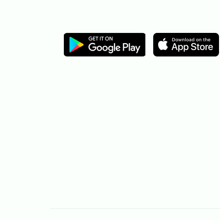
Image
Image